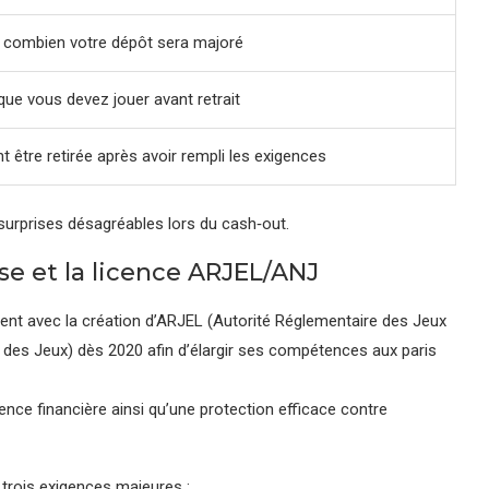
 combien votre dépôt sera majoré
e vous devez jouer avant retrait
 être retirée après avoir rempli les exigences
surprises désagréables lors du cash‑out.
ise et la licence ARJEL/ANJ
ement avec la création d’ARJEL (Autorité Réglementaire des Jeux
le des Jeux) dès 2020 afin d’élargir ses compétences aux paris
rence financière ainsi qu’une protection efficace contre
trois exigences majeures :