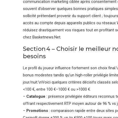
communication marketing ciblée après consentement exp
souvent d’observer quelques bonnes pratiques simples :
sollicité prétendant provenir du support client ; toujour
accès au compte depuis appareils publics ou réseaux
réduisez drastiquement vos risques tout en profitant 
chez Basketnews.Net.
Section 4 – Choisir le meilleur 
besoins
Le profil du joueur influence fortement son choix final.
bonus modestes tandis qu’un high‑roller privilégie limit
jour/nuit.\nVoici quelques critères décisifs classés se
<100 €, entre 100 €–1000 € ou >1000 €.
–
Catalogue
: présence privilégiée éditeurs reconnus t
offrant respectivement RTP moyen autour de 96 % vs j
–
Promotions
: comparaison rapide entre deux sites 
CasinoB donne +200 % up to €500 +100 tours mais cond