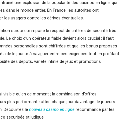
ntraîné une explosion de la popularité des casinos en ligne, qui
es dans le monde entier. En France, les autorités ont
er les usagers contre les dérives éventuelles.
tion stricte qui impose le respect de critères de sécurité très
e. Le choix d’un opérateur fiable devient alors crucial : il faut
es données personnelles sont chiffrées et que les bonus proposés
é aide le joueur à naviguer entre ces exigences tout en profitant
idité des dépôts, variété infinie de jeux et promotions
i visible qu’en ce moment ; la combinaison d’offres
ours plus performante attire chaque jour davantage de joueurs
on. Découvrez le
nouveau casino en ligne
recommandé par les
ce sécurisée et ludique.