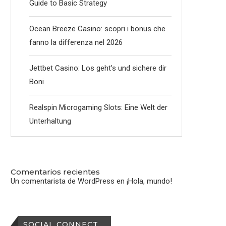
Guide to Basic Strategy
Ocean Breeze Casino: scopri i bonus che
fanno la differenza nel 2026
Jettbet Casino: Los geht’s und sichere dir
Boni
Realspin Microgaming Slots: Eine Welt der
Unterhaltung
Comentarios recientes
Un comentarista de WordPress
en
¡Hola, mundo!
SOCIAL CONNECT