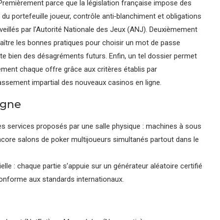
 Premièrement parce que la législation française impose des
u portefeuille joueur, contrôle anti‑blanchiment et obligations
veillés par l’Autorité Nationale des Jeux (ANJ). Deuxièmement
ître les bonnes pratiques pour choisir un mot de passe
vite bien des désagréments futurs. Enfin, un tel dossier permet
ment chaque offre grâce aux critères établis par
lassement impartial des nouveaux casinos en ligne.
igne
des services proposés par une salle physique : machines à sous
 encore salons de poker multijoueurs simultanés partout dans le
elle : chaque partie s’appuie sur un générateur aléatoire certifié
conforme aux standards internationaux.