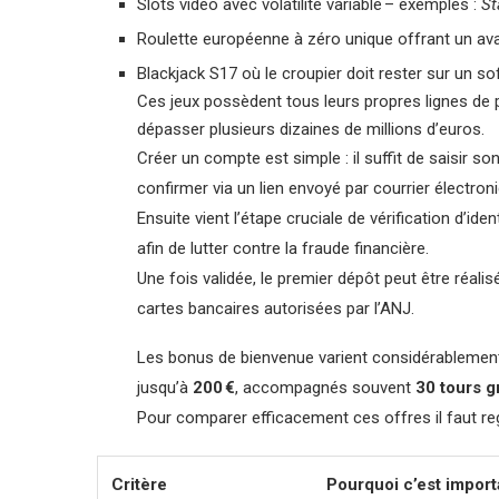
Slots vidéo avec volatilité variable – exemples :
St
Roulette européenne à zéro unique offrant un ava
Blackjack S17 où le croupier doit rester sur un so
Ces jeux possèdent tous leurs propres lignes de p
dépasser plusieurs dizaines de millions d’euros.
Créer un compte est simple : il suffit de saisir so
confirmer via un lien envoyé par courrier électron
Ensuite vient l’étape cruciale de vérification d’ide
afin de lutter contre la fraude financière.
Une fois validée, le premier dépôt peut être réal
cartes bancaires autorisées par l’ANJ.
Les bonus de bienvenue varient considérablement 
jusqu’à
200 €
, accompagnés souvent
30 tours g
Pour comparer efficacement ces offres il faut reg
Critère
Pourquoi c’est import