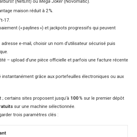
arburst
(NetEnt) ou
Mega Joker
(Novomatic).
ntage maison réduit à 2 %.
ft‑17.
aiement (« paylines ») et jackpots progressifs qui peuvent
n adresse e‑mail, choisir un nom d’utilisateur sécurisé puis
ique.
ntité – upload d’une pièce officielle et parfois une facture récente
isé instantanément grâce aux portefeuilles électroniques ou aux
; certains sites proposent jusqu’à
100 %
sur le premier dépôt
ratuits
sur une machine sélectionnée.
arder trois paramètres clés :
ant