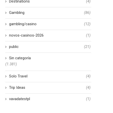
Destinations
(4)
Gambling
(86)
gambling/casino
(12)
novos-casinos-2026
(1)
public
(21)
Sin categoría
(1.381)
Solo Travel
(4)
Trip Ideas
(4)
vavadatestpl
(1)