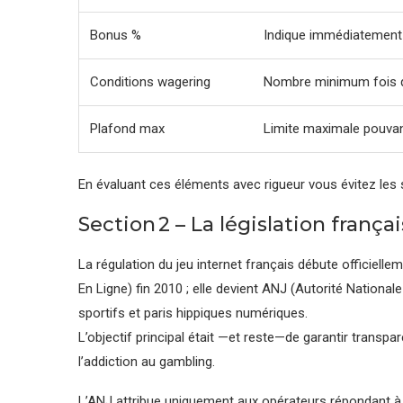
Bonus %
Indique immédiatement
Conditions wagering
Nombre minimum fois qu
Plafond max
Limite maximale pouvant
En évaluant ces éléments avec rigueur vous évitez les 
Section 2 – La législation frança
La régulation du jeu internet français débute officiell
En Ligne) fin 2010 ; elle devient ANJ (Autorité Nationa
sportifs et paris hippiques numériques.
L’objectif principal était —et reste—de garantir transpa
l’addiction au gambling.
L’ANJ attribue uniquement aux opérateurs répondant à 