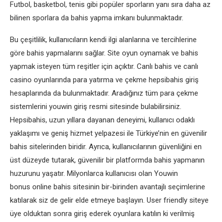
Futbol, basketbol, tenis gibi popüler sporların yanı sıra daha az
bilinen sporlara da bahis yapma imkanı bulunmaktadır.
Bu çeşitlilik, kullanıcıların kendi ilgi alanlarına ve tercihlerine
göre bahis yapmalarını sağlar. Site oyun oynamak ve bahis
yapmak isteyen tüm reşitler için açıktır. Canlı bahis ve canlı
casino oyunlarında para yatırma ve çekme hepsibahis giriş
hesaplarında da bulunmaktadır. Aradığınız tüm para çekme
sistemlerini youwin giriş resmi sitesinde bulabilirsiniz.
Hepsibahis, uzun yıllara dayanan deneyimi, kullanıcı odaklı
yaklaşımı ve geniş hizmet yelpazesi ile Türkiye’nin en güvenilir
bahis sitelerinden biridir. Ayrıca, kullanıcılarının güvenliğini en
üst düzeyde tutarak, güvenilir bir platformda bahis yapmanın
huzurunu yaşatır. Milyonlarca kullanıcısı olan Youwin
bonus online bahis sitesinin bir-birinden avantajlı seçimlerine
katılarak siz de gelir elde etmeye başlayın. User friendly siteye
üye olduktan sonra giriş ederek oyunlara katılın ki verilmiş