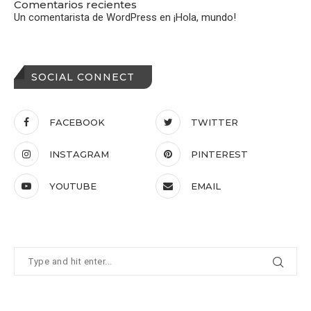
Comentarios recientes
Un comentarista de WordPress
en
¡Hola, mundo!
SOCIAL CONNECT
FACEBOOK
TWITTER
INSTAGRAM
PINTEREST
YOUTUBE
EMAIL