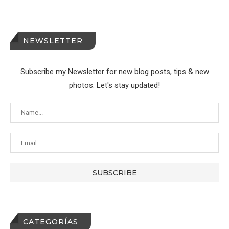
NEWSLETTER
Subscribe my Newsletter for new blog posts, tips & new
photos. Let's stay updated!
CATEGORÍAS