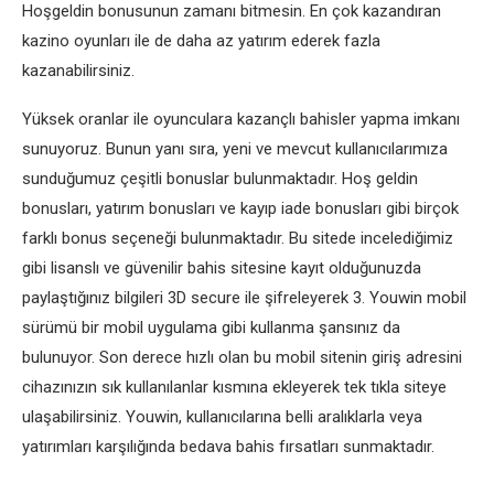
Hoşgeldin bonusunun zamanı bitmesin. En çok kazandıran
kazino oyunları ile de daha az yatırım ederek fazla
kazanabilirsiniz.
Yüksek oranlar ile oyunculara kazançlı bahisler yapma imkanı
sunuyoruz. Bunun yanı sıra, yeni ve mevcut kullanıcılarımıza
sunduğumuz çeşitli bonuslar bulunmaktadır. Hoş geldin
bonusları, yatırım bonusları ve kayıp iade bonusları gibi birçok
farklı bonus seçeneği bulunmaktadır. Bu sitede incelediğimiz
gibi lisanslı ve güvenilir bahis sitesine kayıt olduğunuzda
paylaştığınız bilgileri 3D secure ile şifreleyerek 3. Youwin mobil
sürümü bir mobil uygulama gibi kullanma şansınız da
bulunuyor. Son derece hızlı olan bu mobil sitenin giriş adresini
cihazınızın sık kullanılanlar kısmına ekleyerek tek tıkla siteye
ulaşabilirsiniz. Youwin, kullanıcılarına belli aralıklarla veya
yatırımları karşılığında bedava bahis fırsatları sunmaktadır.