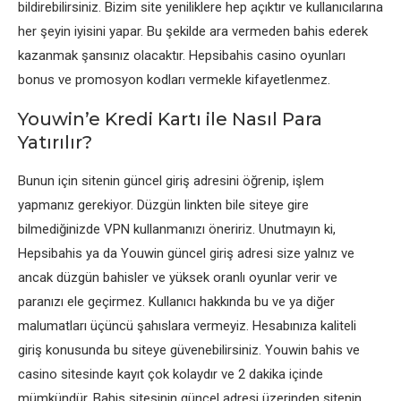
bildirebilirsiniz. Bizim site yeniliklere hep açıktır ve kullanıcılarına
her şeyin iyisini yapar. Bu şekilde ara vermeden bahis ederek
kazanmak şansınız olacaktır. Hepsibahis casino oyunları
bonus ve promosyon kodları vermekle kifayetlenmez.
Youwin’e Kredi Kartı ile Nasıl Para
Yatırılır?
Bunun için sitenin güncel giriş adresini öğrenip, işlem
yapmanız gerekiyor. Düzgün linkten bile siteye gire
bilmediğinizde VPN kullanmanızı öneririz. Unutmayın ki,
Hepsibahis ya da Youwin güncel giriş adresi size yalnız ve
ancak düzgün bahisler ve yüksek oranlı oyunlar verir ve
paranızı ele geçirmez. Kullanıcı hakkında bu ve ya diğer
malumatları üçüncü şahıslara vermeyiz. Hesabınıza kaliteli
giriş konusunda bu siteye güvenebilirsiniz. Youwin bahis ve
casino sitesinde kayıt çok kolaydır ve 2 dakika içinde
mümkündür. Bahis sitesinin güncel adresi üzerinden sitenin