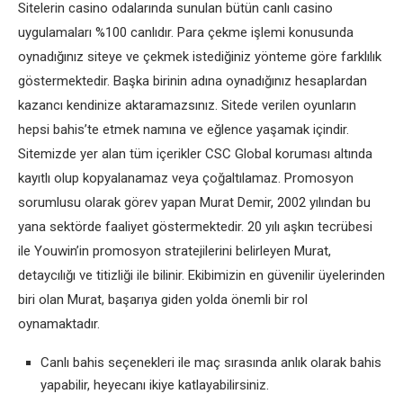
Sitelerin casino odalarında sunulan bütün canlı casino
uygulamaları %100 canlıdır. Para çekme işlemi konusunda
oynadığınız siteye ve çekmek istediğiniz yönteme göre farklılık
göstermektedir. Başka birinin adına oynadığınız hesaplardan
kazancı kendinize aktaramazsınız. Sitede verilen oyunların
hepsi bahis’te etmek namına ve eğlence yaşamak içindir.
Sitemizde yer alan tüm içerikler CSC Global koruması altında
kayıtlı olup kopyalanamaz veya çoğaltılamaz. Promosyon
sorumlusu olarak görev yapan Murat Demir, 2002 yılından bu
yana sektörde faaliyet göstermektedir. 20 yılı aşkın tecrübesi
ile Youwin’in promosyon stratejilerini belirleyen Murat,
detaycılığı ve titizliği ile bilinir. Ekibimizin en güvenilir üyelerinden
biri olan Murat, başarıya giden yolda önemli bir rol
oynamaktadır.
Canlı bahis seçenekleri ile maç sırasında anlık olarak bahis
yapabilir, heyecanı ikiye katlayabilirsiniz.