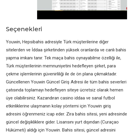
Seçenekleri
Youwin, Hepsibahis adresiyle Türk müşterilerine diğer
sitelerden ve İddaa şirketinden yüksek oranlarda ve canlı bahis
yapma imkanı tanır. Tek maça bahis oynayabilme özelliği ile,
Türk müşterilerinin memnuniyetini hedefleyen şirket, para
çekme işlemlerinin güvenirliliği ile de ön plana çıkmaktadır.
Güncellenen Youwin Güncel Giriş Adresi ile tüm bahis severleri
çatısında toplamayı hedefleyen siteye ücretsiz olarak hemen
üye olabilirsiniz. Kazandıran casino iddaa ve sanal futbol
etkinliklerine ulaşmanın kolay yöntemi için Youwin giriş
adresini öğrenmeniz icap eder. Zira bahis sitesi, yeni adresinde
güncel değişikliklere gider. Lisansını yurt dışından (Curaçao
Hükümeti) aldığı için Youwin. Bahis sitesi, güncel adresini