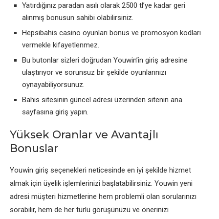
Yatırdığınız paradan asılı olarak 2500 tl’ye kadar geri
alınmış bonusun sahibi olabilirsiniz.
Hepsibahis casino oyunları bonus ve promosyon kodları
vermekle kifayetlenmez.
Bu butonlar sizleri doğrudan Youwin’in giriş adresine
ulaştırıyor ve sorunsuz bir şekilde oyunlarınızı
oynayabiliyorsunuz.
Bahis sitesinin güncel adresi üzerinden sitenin ana
sayfasına giriş yapın.
Yüksek Oranlar ve Avantajlı
Bonuslar
Youwin giriş seçenekleri neticesinde en iyi şekilde hizmet
almak için üyelik işlemlerinizi başlatabilirsiniz. Youwin yeni
adresi müşteri hizmetlerine hem problemli olan sorularınızı
sorabilir, hem de her türlü görüşünüzü ve önerinizi