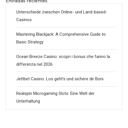
Entradas recientes
Unterschiede zwischen Online- und Land-based-
Casinos
Mastering Blackjack: A Comprehensive Guide to
Basic Strategy
Ocean Breeze Casino: scopri i bonus che fanno la
differenza nel 2026
Jettbet Casino: Los geht’s und sichere dir Boni
Realspin Microgaming Slots: Eine Welt der
Unterhaltung