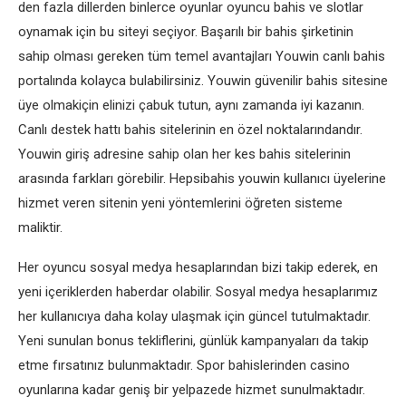
den fazla dillerden binlerce oyunlar oyuncu bahis ve slotlar
oynamak için bu siteyi seçiyor. Başarılı bir bahis şirketinin
sahip olması gereken tüm temel avantajları Youwin canlı bahis
portalında kolayca bulabilirsiniz. Youwin güvenilir bahis sitesine
üye olmakiçin elinizi çabuk tutun, aynı zamanda iyi kazanın.
Canlı destek hattı bahis sitelerinin en özel noktalarındandır.
Youwin giriş adresine sahip olan her kes bahis sitelerinin
arasında farkları görebilir. Hepsibahis youwin kullanıcı üyelerine
hizmet veren sitenin yeni yöntemlerini öğreten sisteme
maliktir.
Her oyuncu sosyal medya hesaplarından bizi takip ederek, en
yeni içeriklerden haberdar olabilir. Sosyal medya hesaplarımız
her kullanıcıya daha kolay ulaşmak için güncel tutulmaktadır.
Yeni sunulan bonus tekliflerini, günlük kampanyaları da takip
etme fırsatınız bulunmaktadır. Spor bahislerinden casino
oyunlarına kadar geniş bir yelpazede hizmet sunulmaktadır.