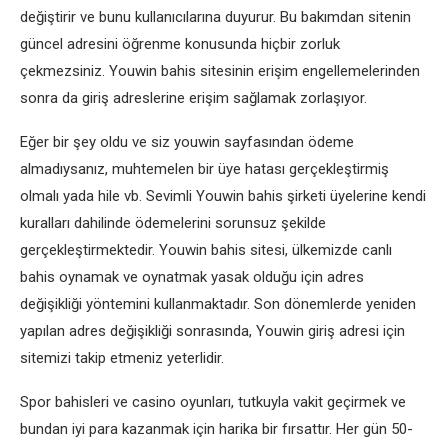
değiştirir ve bunu kullanıcılarına duyurur. Bu bakımdan sitenin
güncel adresini öğrenme konusunda hiçbir zorluk
çekmezsiniz. Youwin bahis sitesinin erişim engellemelerinden
sonra da giriş adreslerine erişim sağlamak zorlaşıyor.
Eğer bir şey oldu ve siz youwin sayfasından ödeme
almadıysanız, muhtemelen bir üye hatası gerçekleştirmiş
olmalı yada hile vb. Sevimli Youwin bahis şirketi üyelerine kendi
kuralları dahilinde ödemelerini sorunsuz şekilde
gerçekleştirmektedir. Youwin bahis sitesi, ülkemizde canlı
bahis oynamak ve oynatmak yasak olduğu için adres
değişikliği yöntemini kullanmaktadır. Son dönemlerde yeniden
yapılan adres değişikliği sonrasında, Youwin giriş adresi için
sitemizi takip etmeniz yeterlidir.
Spor bahisleri ve casino oyunları, tutkuyla vakit geçirmek ve
bundan iyi para kazanmak için harika bir fırsattır. Her gün 50-