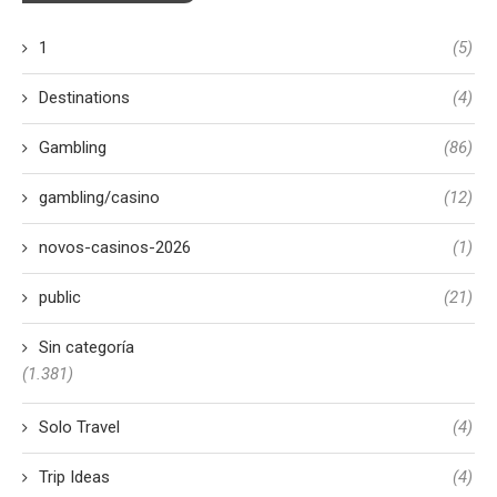
1
(5)
Destinations
(4)
Gambling
(86)
gambling/casino
(12)
novos-casinos-2026
(1)
public
(21)
Sin categoría
(1.381)
Solo Travel
(4)
Trip Ideas
(4)