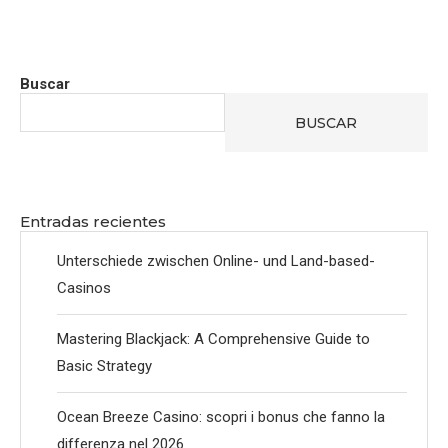
Buscar
BUSCAR
Entradas recientes
Unterschiede zwischen Online- und Land-based-
Casinos
Mastering Blackjack: A Comprehensive Guide to
Basic Strategy
Ocean Breeze Casino: scopri i bonus che fanno la
differenza nel 2026