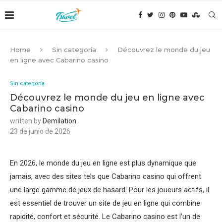
Home
Sin categoría
Découvrez le monde du jeu
en ligne avec Cabarino casino
Sin categoría
Découvrez le monde du jeu en ligne avec
Cabarino casino
written by
Demilation
23 de junio de 2026
En 2026, le monde du jeu en ligne est plus dynamique que
jamais, avec des sites tels que Cabarino casino qui offrent
une large gamme de jeux de hasard. Pour les joueurs actifs, il
est essentiel de trouver un site de jeu en ligne qui combine
rapidité, confort et sécurité. Le Cabarino casino est l’un de