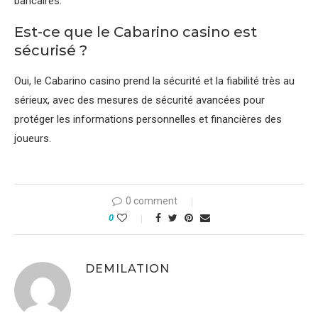
bancaires.
Est-ce que le Cabarino casino est
sécurisé ?
Oui, le Cabarino casino prend la sécurité et la fiabilité très au
sérieux, avec des mesures de sécurité avancées pour
protéger les informations personnelles et financières des
joueurs.
0 comment
0
DEMILATION