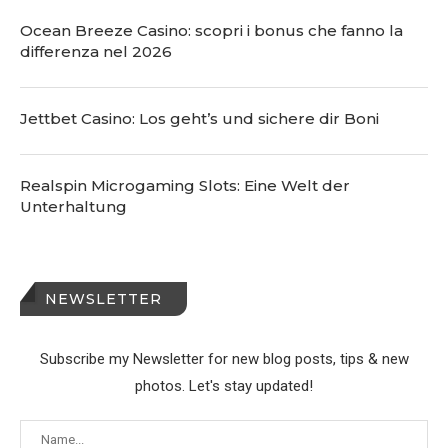
Ocean Breeze Casino: scopri i bonus che fanno la
differenza nel 2026
Jettbet Casino: Los geht’s und sichere dir Boni
Realspin Microgaming Slots: Eine Welt der
Unterhaltung
NEWSLETTER
Subscribe my Newsletter for new blog posts, tips & new
photos. Let's stay updated!