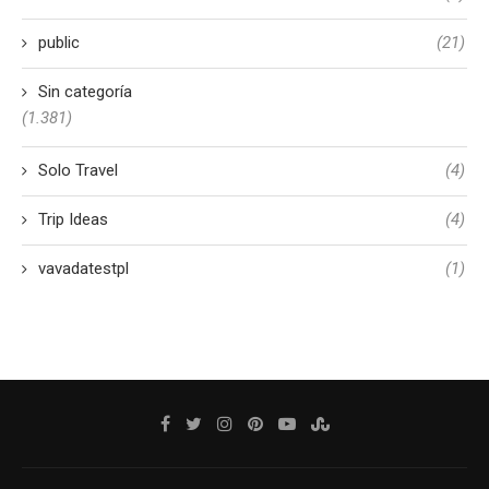
public
(21)
Sin categoría
(1.381)
Solo Travel
(4)
Trip Ideas
(4)
vavadatestpl
(1)