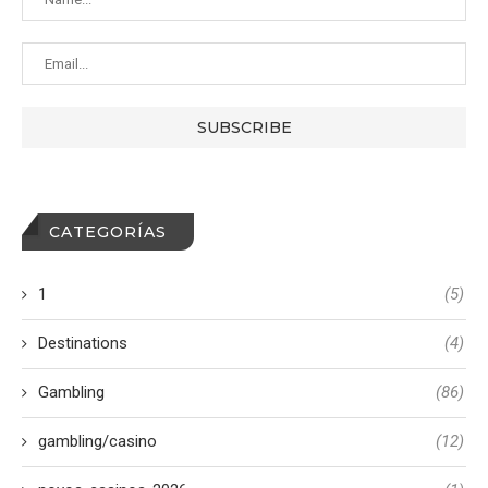
CATEGORÍAS
1
(5)
Destinations
(4)
Gambling
(86)
gambling/casino
(12)