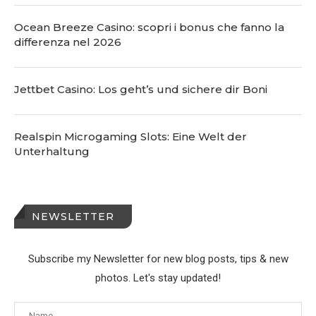
Ocean Breeze Casino: scopri i bonus che fanno la
differenza nel 2026
Jettbet Casino: Los geht’s und sichere dir Boni
Realspin Microgaming Slots: Eine Welt der
Unterhaltung
NEWSLETTER
Subscribe my Newsletter for new blog posts, tips & new
photos. Let's stay updated!