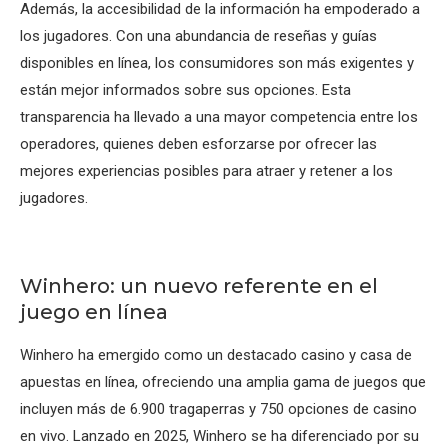
Además, la accesibilidad de la información ha empoderado a
los jugadores. Con una abundancia de reseñas y guías
disponibles en línea, los consumidores son más exigentes y
están mejor informados sobre sus opciones. Esta
transparencia ha llevado a una mayor competencia entre los
operadores, quienes deben esforzarse por ofrecer las
mejores experiencias posibles para atraer y retener a los
jugadores.
Winhero: un nuevo referente en el
juego en línea
Winhero ha emergido como un destacado casino y casa de
apuestas en línea, ofreciendo una amplia gama de juegos que
incluyen más de 6.900 tragaperras y 750 opciones de casino
en vivo. Lanzado en 2025, Winhero se ha diferenciado por su