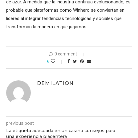
de azar. A medida que la industria continúa evolucionando, es
probable que plataformas como Winhero se conviertan en
líderes al integrar tendencias tecnológicas y sociales que
transforman la manera en que jugamos.
0 comment
0
DEMILATION
previous post
La etiqueta adecuada en un casino consejos para
una experiencia placentera