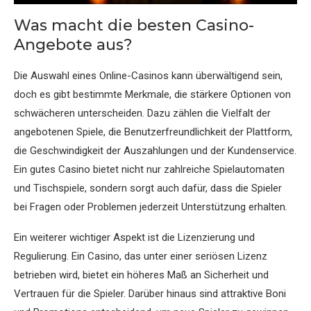
Was macht die besten Casino-
Angebote aus?
Die Auswahl eines Online-Casinos kann überwältigend sein,
doch es gibt bestimmte Merkmale, die stärkere Optionen von
schwächeren unterscheiden. Dazu zählen die Vielfalt der
angebotenen Spiele, die Benutzerfreundlichkeit der Plattform,
die Geschwindigkeit der Auszahlungen und der Kundenservice.
Ein gutes Casino bietet nicht nur zahlreiche Spielautomaten
und Tischspiele, sondern sorgt auch dafür, dass die Spieler
bei Fragen oder Problemen jederzeit Unterstützung erhalten.
Ein weiterer wichtiger Aspekt ist die Lizenzierung und
Regulierung. Ein Casino, das unter einer seriösen Lizenz
betrieben wird, bietet ein höheres Maß an Sicherheit und
Vertrauen für die Spieler. Darüber hinaus sind attraktive Boni