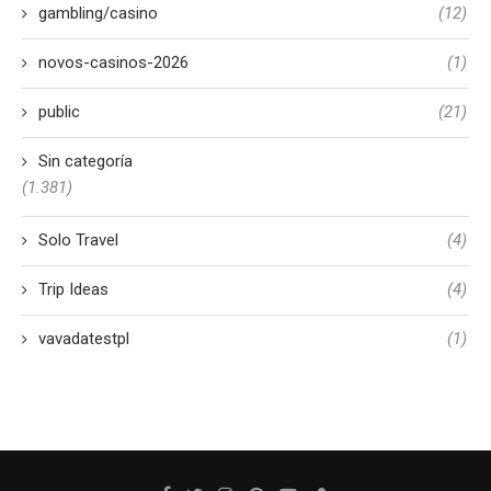
gambling/casino
(12)
novos-casinos-2026
(1)
public
(21)
Sin categoría
(1.381)
Solo Travel
(4)
Trip Ideas
(4)
vavadatestpl
(1)