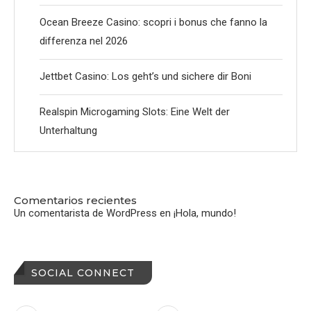
Ocean Breeze Casino: scopri i bonus che fanno la
differenza nel 2026
Jettbet Casino: Los geht’s und sichere dir Boni
Realspin Microgaming Slots: Eine Welt der
Unterhaltung
Comentarios recientes
Un comentarista de WordPress
en
¡Hola, mundo!
SOCIAL CONNECT