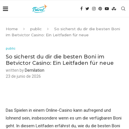
Home
public
So sicherst du dir die besten Boni
im Betvictor Casino: Ein Leitfaden für neue
public
So sicherst du dir die besten Boni im
Betvictor Casino: Ein Leitfaden für neue
written by
Demilation
23 de junio de 2026
Das Spielen in einem Online-Casino kann aufregend und
lohnend sein, insbesondere wenn es um die verfügbaren Boni
geht. In diesem Leitfaden erfährst du, wie du die besten Boni