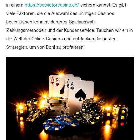
in einem
https://betvictorcasino.de/
sichern kannst. Es gibt
viele Faktoren, die die Auswahl des richtigen Casinos
beeinflussen können, darunter Spielauswahl,
Zahlungsmethoden und der Kundenservice. Tauchen wir ein in
die Welt der Online-Casinos und entdecken die besten
Strategien, um von Boni zu profitieren.