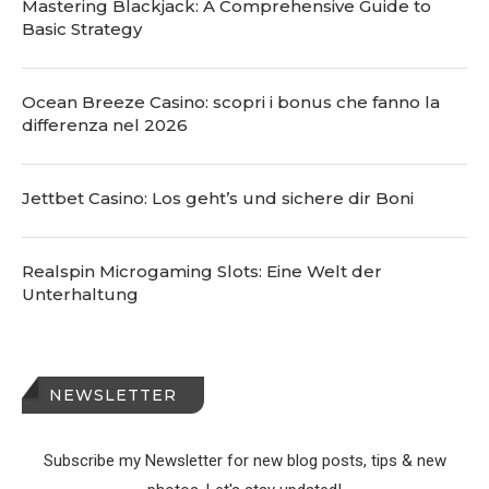
Mastering Blackjack: A Comprehensive Guide to
Basic Strategy
Ocean Breeze Casino: scopri i bonus che fanno la
differenza nel 2026
Jettbet Casino: Los geht’s und sichere dir Boni
Realspin Microgaming Slots: Eine Welt der
Unterhaltung
NEWSLETTER
Subscribe my Newsletter for new blog posts, tips & new