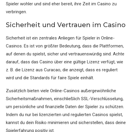
Spieler wohler und sind eher bereit, ihre Zeit im Casino zu
verbringen.
Sicherheit und Vertrauen im Casino
Sicherheit ist ein zentrales Anliegen für Spieler in Online-
Casinos. Es ist von größter Bedeutung, dass die Plattformen,
auf denen du spielst, sicher und vertrauenswürdig sind. Achte
darauf, dass das Casino über eine gültige Lizenz verfügt, wie
z. B. die Lizenz aus Curacao, die anzeigt, dass es reguliert
wird und die Standards für faire Spiele einhält.
Zusätzlich bieten viele Online-Casinos außergewöhnliche
Sicherheitsmaßnahmen, einschließlich SSL-Verschlüsselung,
um persönliche und finanzielle Daten der Spieler zu schützen.
Indem du nur bei lizenzierten und regulierten Casinos spielst,
kannst du dein Risiko minimieren und sicherstellen, dass deine
Spielerfahrung positiv ist.