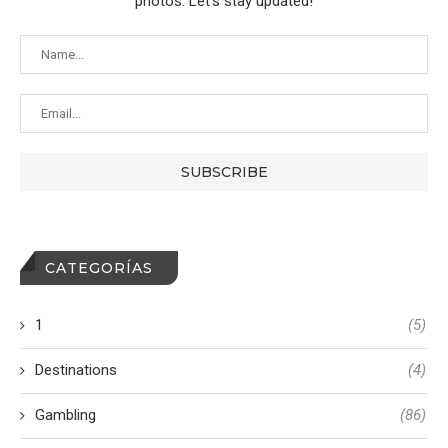
photos. Let's stay updated!
CATEGORÍAS
1
(5)
Destinations
(4)
Gambling
(86)