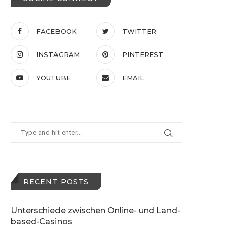
FACEBOOK
TWITTER
INSTAGRAM
PINTEREST
YOUTUBE
EMAIL
RECENT POSTS
Unterschiede zwischen Online- und Land-
based-Casinos