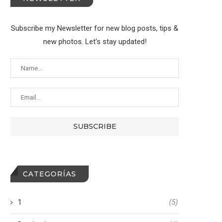
Subscribe my Newsletter for new blog posts, tips &
new photos. Let's stay updated!
CATEGORÍAS
1
(5)