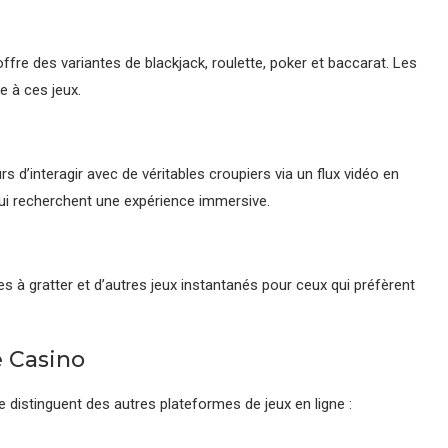
ffre des variantes de blackjack, roulette, poker et baccarat. Les
e à ces jeux.
s d’interagir avec de véritables croupiers via un flux vidéo en
 qui recherchent une expérience immersive.
 à gratter et d’autres jeux instantanés pour ceux qui préfèrent
e Casino
e distinguent des autres plateformes de jeux en ligne :