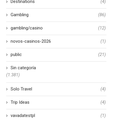
Destinations
(4)
Gambling
(86)
gambling/casino
(12)
novos-casinos-2026
(1)
public
(21)
Sin categoría
(1.381)
Solo Travel
(4)
Trip Ideas
(4)
vavadatestpl
(1)