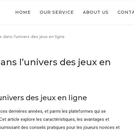
HOME
OUR SERVICE
ABOUT US
CONTA
 dans l’univers des jeux en ligne
ans l’univers des jeux en
univers des jeux en ligne
ces dernières années, et parmi les plateformes qui se
 Cet article explore les caractéristiques, les avantages et
ournissant des conseils pratiques pour les joueurs novices et