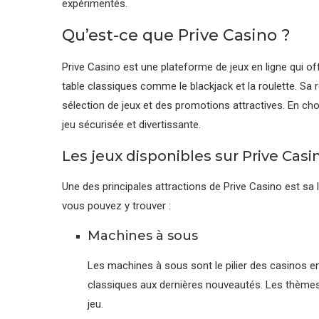
expérimentés.
Qu’est-ce que Prive Casino ?
Prive Casino est une plateforme de jeux en ligne qui of
table classiques comme le blackjack et la roulette. Sa 
sélection de jeux et des promotions attractives. En cho
jeu sécurisée et divertissante.
Les jeux disponibles sur Prive Casi
Une des principales attractions de Prive Casino est sa
vous pouvez y trouver :
Machines à sous
Les machines à sous sont le pilier des casinos en
classiques aux dernières nouveautés. Les thèmes 
jeu.