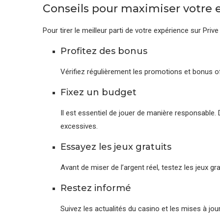
Conseils pour maximiser votre e
Pour tirer le meilleur parti de votre expérience sur Prive
Profitez des bonus
Vérifiez régulièrement les promotions et bonus of
Fixez un budget
Il est essentiel de jouer de manière responsable. 
excessives.
Essayez les jeux gratuits
Avant de miser de l’argent réel, testez les jeux gra
Restez informé
Suivez les actualités du casino et les mises à jou