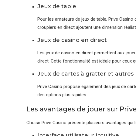
Jeux de table
Pour les amateurs de jeux de table, Prive Casino o
croupiers en direct ajoutent une dimension réalist
Jeux de casino en direct
Les jeux de casino en direct permettent aux joueur
direct. Cette fonctionnalité est idéale pour ceux
Jeux de cartes à gratter et autres
Prive Casino propose également des jeux de cartes
des options plus rapides.
Les avantages de jouer sur Priv
Choisir Prive Casino présente plusieurs avantages qui l
Interface utilisateur intuitive