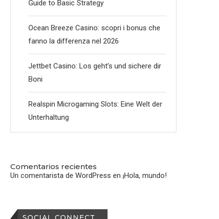
Guide to Basic Strategy
Ocean Breeze Casino: scopri i bonus che
fanno la differenza nel 2026
Jettbet Casino: Los geht’s und sichere dir
Boni
Realspin Microgaming Slots: Eine Welt der
Unterhaltung
Comentarios recientes
Un comentarista de WordPress
en
¡Hola, mundo!
SOCIAL CONNECT