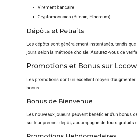
Virement bancaire
Cryptomonnaies (Bitcoin, Ethereum)
Dépôts et Retraits
Les dépôts sont généralement instantanés, tandis que 
jours selon la méthode choisie. Assurez-vous de vérifier
Promotions et Bonus sur Locow
Les promotions sont un excellent moyen d’augmenter v
bonus :
Bonus de Bienvenue
Les nouveaux joueurs peuvent bénéficier d’un bonus d
sur leur premier dépôt, accompagné de tours gratuits 
Promotions Hebdomadaires