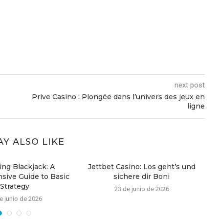
next post
Prive Casino : Plongée dans l’univers des jeux en
ligne
Y ALSO LIKE
ing Blackjack: A
Jettbet Casino: Los geht’s und
ive Guide to Basic
sichere dir Boni
Strategy
23 de junio de 2026
e junio de 2026