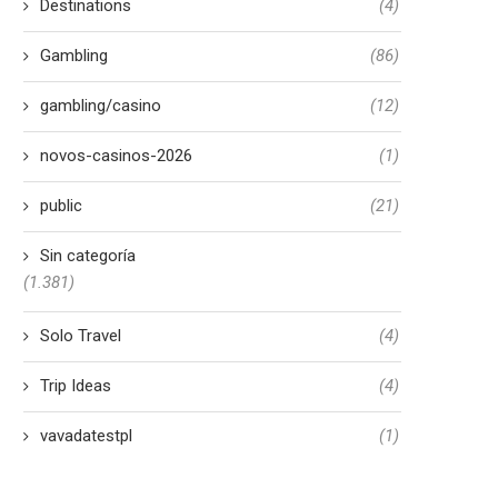
Destinations
(4)
Gambling
(86)
gambling/casino
(12)
novos-casinos-2026
(1)
public
(21)
Sin categoría
(1.381)
Solo Travel
(4)
Trip Ideas
(4)
vavadatestpl
(1)