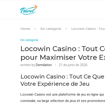
Home
Sin categoría
Locowin Casino : Tou
Sin categoría
Locowin Casino : Tout 
pour Maximiser Votre E
written by
Demilation
21 de junio de 2026
Locowin Casino : Tout Ce Que
Votre Expérience de Jeu
Locowin Casino est une plateforme de jeu en ligne qui
conviviale, sa large sélection de jeux et ses promotio