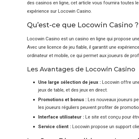
des casinos en ligne, cet article vous fournira toutes le
expérience sur Locowin Casino.
Qu’est-ce que Locowin Casino ?
Locowin Casino est un casino en ligne qui propose une 
Avec une licence de jeu fiable, il garantit une expérien
ordinateur et mobile, ce qui permet aux joueurs de profit
Les Avantages de Locowin Casino
Une large sélection de jeux :
Locowin offre une
jeux de table, et des jeux en direct.
Promotions et bonus :
Les nouveaux joueurs peu
les joueurs réguliers peuvent profiter de promot
Interface utilisateur :
Le site est conçu pour être
Service client :
Locowin propose un support clien