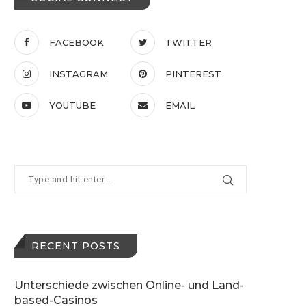
FACEBOOK
TWITTER
INSTAGRAM
PINTEREST
YOUTUBE
EMAIL
RECENT POSTS
Unterschiede zwischen Online- und Land-
based-Casinos