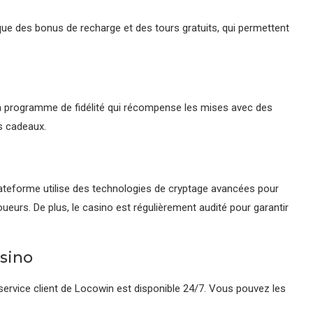
e des bonus de recharge et des tours gratuits, qui permettent
un programme de fidélité qui récompense les mises avec des
s cadeaux.
lateforme utilise des technologies de cryptage avancées pour
ueurs. De plus, le casino est régulièrement audité pour garantir
asino
service client de Locowin est disponible 24/7. Vous pouvez les