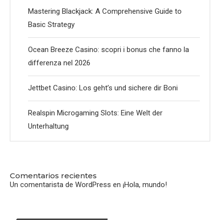
Mastering Blackjack: A Comprehensive Guide to
Basic Strategy
Ocean Breeze Casino: scopri i bonus che fanno la
differenza nel 2026
Jettbet Casino: Los geht’s und sichere dir Boni
Realspin Microgaming Slots: Eine Welt der
Unterhaltung
Comentarios recientes
Un comentarista de WordPress
en
¡Hola, mundo!