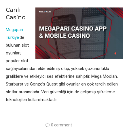
Canlı
Casino
Megapari
Türkiye
’de
bulunan slot
oyunları,
popüler slot
sağlayıcılarından elde edilmiş olup, yüksek çözünürlüklü
grafiklere ve etkileyici ses efektlerine sahiptir. Mega Moolah,
Starburst ve Gonzo’s Quest gibi oyunlar en çok tercih edilen
slotlar arasındadır. Veri güvenliği için de gelişmiş şifreleme
teknolojileri kullanılmaktadır.
0 comment