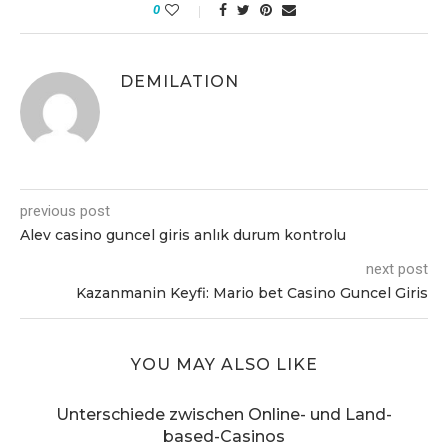
0
DEMILATION
previous post
Alev casino guncel giris anlık durum kontrolu
next post
Kazanmanin Keyfi: Mario bet Casino Guncel Giris
YOU MAY ALSO LIKE
Unterschiede zwischen Online- und Land-
based-Casinos