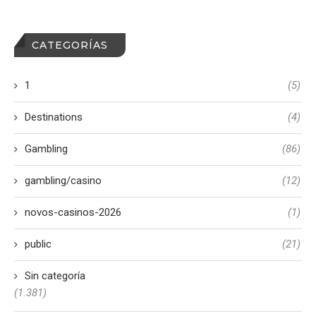
CATEGORÍAS
1
(5)
Destinations
(4)
Gambling
(86)
gambling/casino
(12)
novos-casinos-2026
(1)
public
(21)
Sin categoría
(1.381)