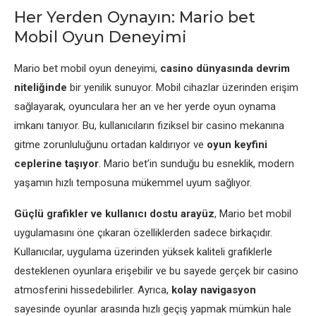
Her Yerden Oynayın: Mario bet
Mobil Oyun Deneyimi
Mario bet mobil oyun deneyimi,
casino dünyasında devrim
niteliğinde
bir yenilik sunuyor. Mobil cihazlar üzerinden erişim
sağlayarak, oyunculara her an ve her yerde oyun oynama
imkanı tanıyor. Bu, kullanıcıların fiziksel bir casino mekanına
gitme zorunluluğunu ortadan kaldırıyor ve
oyun keyfini
ceplerine taşıyor
. Mario bet’in sunduğu bu esneklik, modern
yaşamın hızlı temposuna mükemmel uyum sağlıyor.
Güçlü grafikler ve kullanıcı dostu arayüz
, Mario bet mobil
uygulamasını öne çıkaran özelliklerden sadece birkaçıdır.
Kullanıcılar, uygulama üzerinden yüksek kaliteli grafiklerle
desteklenen oyunlara erişebilir ve bu sayede gerçek bir casino
atmosferini hissedebilirler. Ayrıca,
kolay navigasyon
sayesinde oyunlar arasında hızlı geçiş yapmak mümkün hale