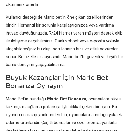
okumanız önerilir.
Kullanıcı desteği de Mario bet’in öne çıkan özelliklerinden
biridir. Herhangi bir sorunla karşılaştığınızda veya yardıma
ihtiyaç duyduğunuzda, 7/24 hizmet veren müşteri destek ekibi
ile iletişime geçebilirsiniz. Canlı sohbet veya e-posta yoluyla
ulaşabileceğiniz bu ekip, sorularınıza hızlı ve etkili çözümler
sunar. Bu özellikler sayesinde Mario bet’te güvenli ve keyifli bir
bahis deneyimi yaşayabilirsiniz.
Büyük Kazançlar İçin Mario Bet
Bonanza Oynayın
Mario Bet’in sunduğu
Mario Bet Bonanza
, oyunculara büyük
kazançlar sağlama potansiyeliyle dikkat çeken bir oyun. Bu
oyunun en cazip yönlerinden biri, oyunculara sunduğu yüksek
ödeme oranlarıdır. Çeşitli bonuslar ve özel promosyonlarla
desteklenen bu oyun, oyuncuların daha fazla kazanmasına