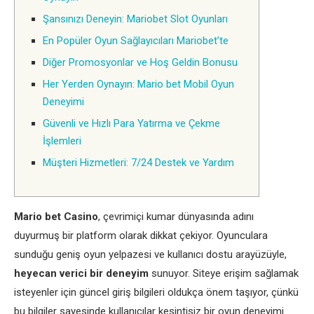
Şansınızı Deneyin: Mariobet Slot Oyunları
En Popüler Oyun Sağlayıcıları Mariobet’te
Diğer Promosyonlar ve Hoş Geldin Bonusu
Her Yerden Oynayın: Mario bet Mobil Oyun
Deneyimi
Güvenli ve Hızlı Para Yatırma ve Çekme
İşlemleri
Müşteri Hizmetleri: 7/24 Destek ve Yardım
Mario bet Casino
, çevrimiçi kumar dünyasında adını
duyurmuş bir platform olarak dikkat çekiyor. Oyunculara
sunduğu geniş oyun yelpazesi ve kullanıcı dostu arayüzüyle,
heyecan verici bir deneyim
sunuyor. Siteye erişim sağlamak
isteyenler için güncel giriş bilgileri oldukça önem taşıyor, çünkü
bu bilgiler sayesinde kullanıcılar kesintisiz bir oyun deneyimi