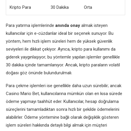
Kripto Para
30 Dakika
Orta
Para yatırma işlemlerinde
anında onay
almak isteyen
kullanıcılar için e-cüzdanlar ideal bir seçenek sunuyor. Bu
yöntem, hem hızlı işlem süreleri hem de yüksek güvenlik
seviyeleri ile dikkat çekiyor. Ayrıca, kripto para kullanımı da
giderek yaygınlaşıyor; bu yöntemle yapılan işlemler genellikle
30 dakika içinde tamamlanıyor. Ancak, kripto paraların volatil
doğası göz önünde bulundurulmalı.
Para çekme işlemleri ise genellikle daha uzun sürebilir; ancak
Casino Mario Bet, kullanıcılarına mümkün olan en kısa sürede
ödeme yapmayı taahhüt eder. Kullanıcılar, hesap doğrulama
süreçlerini tamamladıktan sonra hızlı bir şekilde ödemelerini
alabilirler. Ödeme yöntemine bağlı olarak değişiklik gösteren
işlem süreleri hakkında detaylı bilgi almak için müşteri