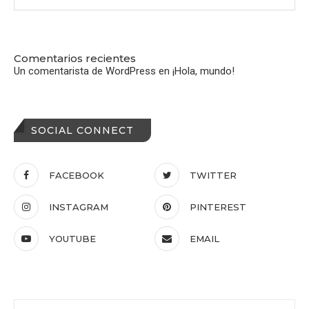
Comentarios recientes
Un comentarista de WordPress
en
¡Hola, mundo!
SOCIAL CONNECT
FACEBOOK
TWITTER
INSTAGRAM
PINTEREST
YOUTUBE
EMAIL