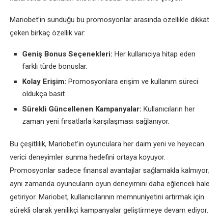
Mariobet’in sunduğu bu promosyonlar arasında özellikle dikkat
çeken birkaç özellik var:
Geniş Bonus Seçenekleri:
Her kullanıcıya hitap eden
farklı türde bonuslar.
Kolay Erişim:
Promosyonlara erişim ve kullanım süreci
oldukça basit.
Sürekli Güncellenen Kampanyalar:
Kullanıcıların her
zaman yeni fırsatlarla karşılaşması sağlanıyor.
Bu çeşitlilik, Mariobet’in oyunculara her daim yeni ve heyecan
verici deneyimler sunma hedefini ortaya koyuyor.
Promosyonlar sadece finansal avantajlar sağlamakla kalmıyor;
aynı zamanda oyuncuların oyun deneyimini daha eğlenceli hale
getiriyor. Mariobet, kullanıcılarının memnuniyetini artırmak için
sürekli olarak yenilikçi kampanyalar geliştirmeye devam ediyor.