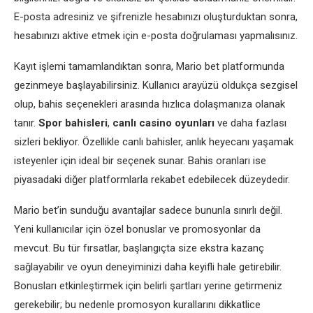
E-posta adresiniz ve şifrenizle hesabınızı oluşturduktan sonra,
hesabınızı aktive etmek için e-posta doğrulaması yapmalısınız.
Kayıt işlemi tamamlandıktan sonra, Mario bet platformunda
gezinmeye başlayabilirsiniz. Kullanıcı arayüzü oldukça sezgisel
olup, bahis seçenekleri arasında hızlıca dolaşmanıza olanak
tanır.
Spor bahisleri
,
canlı casino oyunları
ve daha fazlası
sizleri bekliyor. Özellikle canlı bahisler, anlık heyecanı yaşamak
isteyenler için ideal bir seçenek sunar. Bahis oranları ise
piyasadaki diğer platformlarla rekabet edebilecek düzeydedir.
Mario bet’in sunduğu avantajlar sadece bununla sınırlı değil.
Yeni kullanıcılar için özel bonuslar ve promosyonlar da
mevcut. Bu tür fırsatlar, başlangıçta size ekstra kazanç
sağlayabilir ve oyun deneyiminizi daha keyifli hale getirebilir.
Bonusları etkinleştirmek için belirli şartları yerine getirmeniz
gerekebilir; bu nedenle promosyon kurallarını dikkatlice