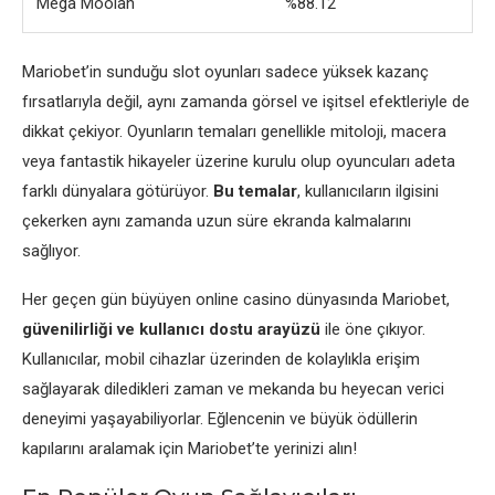
Mega Moolah
%88.12
Mariobet’in sunduğu slot oyunları sadece yüksek kazanç
fırsatlarıyla değil, aynı zamanda görsel ve işitsel efektleriyle de
dikkat çekiyor. Oyunların temaları genellikle mitoloji, macera
veya fantastik hikayeler üzerine kurulu olup oyuncuları adeta
farklı dünyalara götürüyor.
Bu temalar
, kullanıcıların ilgisini
çekerken aynı zamanda uzun süre ekranda kalmalarını
sağlıyor.
Her geçen gün büyüyen online casino dünyasında Mariobet,
güvenilirliği ve kullanıcı dostu arayüzü
ile öne çıkıyor.
Kullanıcılar, mobil cihazlar üzerinden de kolaylıkla erişim
sağlayarak diledikleri zaman ve mekanda bu heyecan verici
deneyimi yaşayabiliyorlar. Eğlencenin ve büyük ödüllerin
kapılarını aralamak için Mariobet’te yerinizi alın!