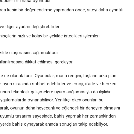
popüler bir masa oyunudur.
ında kesin bir değerlendirme yapmadan önce, siteyi daha ayrıntılı
 diğer ayarları değiştirebilirler.
çilerin hızlı ve kolay bir şekilde istedikleri işlemleri
şekilde ulaşmasını sağlamaktadır.
lanılmasına dikkat edilmesi gerekiyor.
e de olanak tanır. Oyuncular, masa rengini, taşların arka plan
lar oyun sırasında sohbet edebilirler ve emoji, ifade ve benzeri
 oyunun teknolojik gelişmelere uyum sağlamasıyla da ilgilidir.
gulamalarda oynanabiliyor. Yenilikçi okey oyunları bu
unarak, oyunun daha heyecanlı ve eğlenceli bir deneyim olmasını
il uyumlu tasarımı sayesinde, bahis yapmak her zamankinden
e yerde bahis oynayarak anında sonuçları takip edebiliyor.