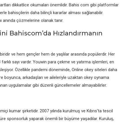
artları dikkatlice okumaları önemlidir. Bahis com gibi platformlar
rle bahisçilerin daha bilinçli kararlar alması sağlanabilir.
nı anında çözmelerine olanak tanır.
ini Bahiscom’da Hızlandırmanın
ridir ve hem gençler hem de yaşlılar arasında popülerdir. Her
3 farklı sayı vardır. Youwin para çekme ve yatırma işlemleri, en
kleşiyor. Özellikle pandemi döneminde, Online okey siteleri daha
süre boyunca, arkadaşları ve aileleriyle uzaktan okey oynama
anan uygulamalar gibi düzenli güncellemeler almayabilirler.
içi kumar şirketidir. 2007 yılında kurulmuş ve Kıbrıs'ta tescil
süre sponsorluk yaparak önemli bir büyüme yaşadılar. Kuruluş,