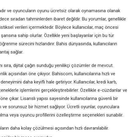
dır ve oyuncuların oyunu ücretsiz olarak oynamasına olanak
ece sıradan tahminlerden ibaret değildir. Bu yorumlar, genellikle
istiksel verileri içermektedir. Böylece kullanıcılar, maç öncesi
ansına sahip olurlar. Özellikle yeni başlayanlar için bu tür
ğrenme sürecini hızlandırır. Bahis dünyasında, kullanıcıların
antaj sağlar.
nı sıra, dijital çağın sunduğu yenilikçi çözümler de mevcut.
nlik açısından öne çıkıyor. Bahiscom, kullanıcılarına hızlı ve
eyimini daha keyifli hale getiriyor. Kullanıcılar, kredi kartı,
neklerle işlemlerini gerçekleştirebilirler. Özellikle e-cüzdanlar ve
 öne çıkar. Lisanslı yapısı sayesinde kullanıcılarına güvenli bir
ı ve sorunsuz bir hizmet sağlıyor. Ücretli oyunlar, oyunculara
tılma veya oyuncu profillerini özelleştirme seçenekleri sunabilir.
arın daha kolay çözülmesi açısından hızlı davranılabilir.