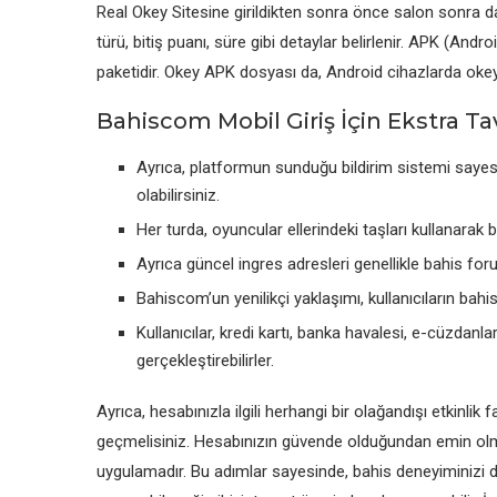
Real Okey Sitesine girildikten sonra önce salon sonra
türü, bitiş puanı, süre gibi detaylar belirlenir. APK (And
paketidir. Okey APK dosyası da, Android cihazlarda okey
Bahiscom Mobil Giriş İçin Ekstra Ta
Ayrıca, platformun sunduğu bildirim sistemi sayes
olabilirsiniz.
Her turda, oyuncular ellerindeki taşları kullanarak 
Ayrıca güncel ingres adresleri genellikle bahis for
Bahiscom’un yenilikçi yaklaşımı, kullanıcıların bah
Kullanıcılar, kredi kartı, banka havalesi, e-cüzdanlar
gerçekleştirebilirler.
Ayrıca, hesabınızla ilgili herhangi bir olağandışı etkinli
geçmelisiniz. Hesabınızın güvende olduğundan emin olmak
uygulamadır. Bu adımlar sayesinde, bahis deneyiminizi da