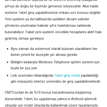
şifreyi de doğru bir biçimde girmenizi isteyecektir. Aksi halde
sisteme 1xbet giriş yapabilmenizin imkanı söz konusu değildir.
Yeni üyelerin ya da halihazırda üyelikleri devam edenler
şifrelerini unutmaları halinde şifre hatırlatması talebinde
bulunabiliyor. Fakat yeni üyelerin öncelikle hesaplarını aktif hale
getirmiş olması gerekiyor.
Aynı zaman da sistemsel olarak bulunan olanakların her
birinin yeterli bir düzeyde yer alması gerekir.
Bildiğim kadarıyla Windows Telephone işletim sistemi için
böyle bir şey yok.
Link üzerinden tıklandığında
1xbet giriş mobil
yapılabildiği
gibi masaüstü sitemiz üzerinden de giriş yapılabilmektedir.
CMTCüzdan ile de %10 bonus kazanılmasına başlanmış
durumdadır. 1xbet, bu uygulamayı yalnızca Android işlemcili
cihazlar için mobil cihazlarda kullanılmak üzere tasarlamıştır.