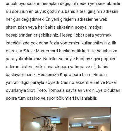
ancak oyuncuların hesapları değiştirilmeden yenisine aktarılır.
Bu sorunun en büyük çözümü, bahis sitesi girişinin adresini
her gün değiştirmek. En yeni girişlerin adreslerine web
sitemizden veya her bahis şirketinin sosyal medya
hesaplarından erişebilirsiniz. Hesap 1xbet para yatırmak
istediğinizde çok daha fazla yöntemleri kullanabilirsiniz. İlk
olarak, VISA ve Mastercard bankamatik kartı ile hesabınıza
para yatırabilirsiniz. Neteller ve böyle Ecopayz gibi popüler
ödeme sistemleri kullanarak para yatırma ve siz bahis
başlayabilirsiniz. Hesabınıza Kripto para birimi Bitcoin
yatırabildiğiz parayla söyledi. Casino eksenli Rulet ve Poker
oyunlarıyla Slot, Toto, Tombala sayfaları vardır. Üye olduktan
sonra tüm casino ve spor bölümleri kullanılabilir.