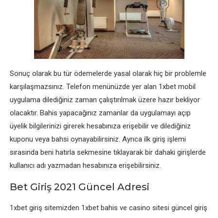
Sonuç olarak bu tür ödemelerde yasal olarak hiç bir problemle
karşılaşmazsınız. Telefon menünüzde yer alan 1xbet mobil
uygulama dilediğiniz zaman çalıştırılmak üzere hazır bekliyor
olacaktır. Bahis yapacağınız zamanlar da uygulamayı açıp
üyelik bilgilerinizi girerek hesabınıza erişebilir ve dilediğiniz
kuponu veya bahsi oynayabilirsiniz. Ayrıca ilk giriş işlemi
sırasında beni hatırla sekmesine tıklayarak bir dahaki girişlerde
kullanıcı adı yazmadan hesabınıza erişebilirsiniz.
Bet Giriş 2021 Güncel Adresi
1xbet giriş sitemizden 1xbet bahis ve casino sitesi güncel giriş