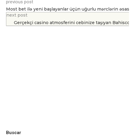
previous post
Most bet ilə yeni başlayanlar üçün uğurlu mərclərin əsaslar
next post
Gerçekçi casino atmosferini cebinize taşıyan Bahiscom
Buscar