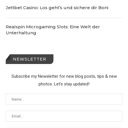
Jettbet Casino: Los geht’s und sichere dir Boni
Realspin Microgaming Slots: Eine Welt der
Unterhaltung
NEWSLETTER
Subscribe my Newsletter for new blog posts, tips & new
photos. Let's stay updated!