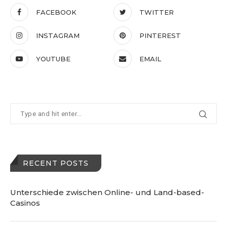
FACEBOOK
TWITTER
INSTAGRAM
PINTEREST
YOUTUBE
EMAIL
RECENT POSTS
Unterschiede zwischen Online- und Land-based-
Casinos