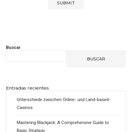
Buscar
BUSCAR
Entradas recientes
Unterschiede zwischen Online- und Land-based-
Casinos
Mastering Blackjack: A Comprehensive Guide to
Basic Strategy