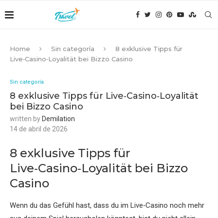
Home
Sin categoría
8 exklusive Tipps für
Live‑Casino‑Loyalität bei Bizzo Casino
Sin categoría
8 exklusive Tipps für Live‑Casino‑Loyalität
bei Bizzo Casino
written by
Demilation
14 de abril de 2026
8 exklusive Tipps für
Live‑Casino‑Loyalität bei Bizzo
Casino
Wenn du das Gefühl hast, dass du im Live‑Casino noch mehr