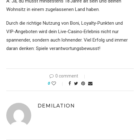
A: Ja, du musst mindestens 18 Jahre alt sein und deinen
Wohnsitz in einem zugelassenen Land haben.
Durch die richtige Nutzung von Boni, Loyalty‑Punkten und
VIP‑Angeboten wird dein Live‑Casino‑Erlebnis nicht nur
spannender, sondern auch lohnender. Viel Erfolg und immer
daran denken: Spiele verantwortungsbewusst!
0 comment
0
DEMILATION