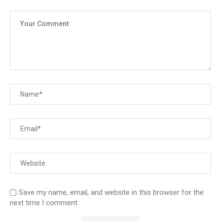
Save my name, email, and website in this browser for the
next time I comment.