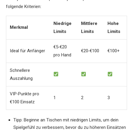
folgende Kriterien:
Niedrige
Mittlere
Hohe
Merkmal
Limits
Limits
Limits
€5‑€20
Ideal für Anfänger
€20‑€100
€100+
pro Hand
Schnellere
Auszahlung
VIP‑Punkte pro
1
2
3
€100 Einsatz
Tipp: Beginne an Tischen mit niedrigen Limits, um dein
Spielgefühl zu verbessern, bevor du zu höheren Einsätzen