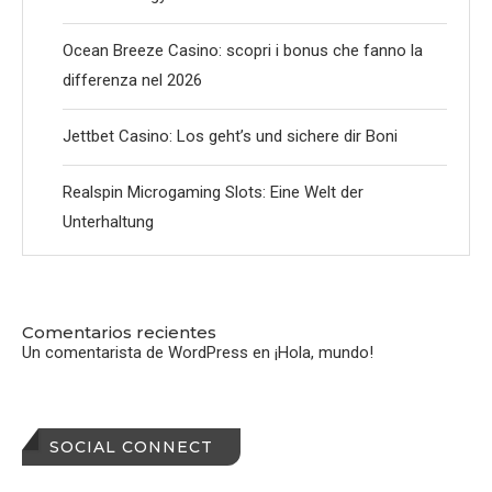
Ocean Breeze Casino: scopri i bonus che fanno la
differenza nel 2026
Jettbet Casino: Los geht’s und sichere dir Boni
Realspin Microgaming Slots: Eine Welt der
Unterhaltung
Comentarios recientes
Un comentarista de WordPress
en
¡Hola, mundo!
SOCIAL CONNECT