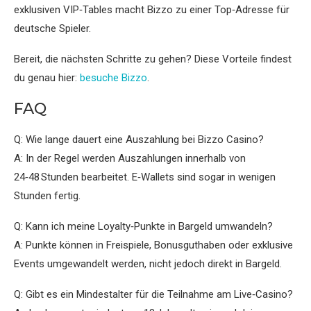
exklusiven VIP‑Tables macht Bizzo zu einer Top‑Adresse für
deutsche Spieler.
Bereit, die nächsten Schritte zu gehen? Diese Vorteile findest
du genau hier:
besuche Bizzo
.
FAQ
Q: Wie lange dauert eine Auszahlung bei Bizzo Casino?
A: In der Regel werden Auszahlungen innerhalb von
24‑48 Stunden bearbeitet. E‑Wallets sind sogar in wenigen
Stunden fertig.
Q: Kann ich meine Loyalty‑Punkte in Bargeld umwandeln?
A: Punkte können in Freispiele, Bonusguthaben oder exklusive
Events umgewandelt werden, nicht jedoch direkt in Bargeld.
Q: Gibt es ein Mindestalter für die Teilnahme am Live‑Casino?