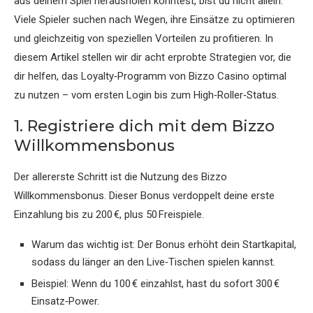
aus deinem Spiel herausholen könntest, bist du nicht allein.
Viele Spieler suchen nach Wegen, ihre Einsätze zu optimieren
und gleichzeitig von speziellen Vorteilen zu profitieren. In
diesem Artikel stellen wir dir acht erprobte Strategien vor, die
dir helfen, das Loyalty‑Programm von Bizzo Casino optimal
zu nutzen – vom ersten Login bis zum High‑Roller‑Status.
1. Registriere dich mit dem Bizzo
Willkommensbonus
Der allererste Schritt ist die Nutzung des Bizzo
Willkommensbonus. Dieser Bonus verdoppelt deine erste
Einzahlung bis zu 200 €, plus 50 Freispiele.
Warum das wichtig ist: Der Bonus erhöht dein Startkapital,
sodass du länger an den Live‑Tischen spielen kannst.
Beispiel: Wenn du 100 € einzahlst, hast du sofort 300 €
Einsatz‑Power.