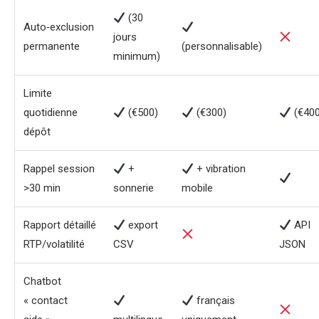
(30
Auto‑exclusion
jours
permanente
(personnalisable)
minimum)
Limite
quotidienne
(€500)
(€300)
(€400
dépôt
Rappel session
+
+ vibration
>30 min
sonnerie
mobile
Rapport détaillé
export
API
RTP/volatilité
CSV
JSON
Chatbot
« contact
français