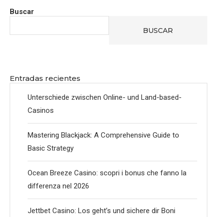
Buscar
BUSCAR
Entradas recientes
Unterschiede zwischen Online- und Land-based-
Casinos
Mastering Blackjack: A Comprehensive Guide to
Basic Strategy
Ocean Breeze Casino: scopri i bonus che fanno la
differenza nel 2026
Jettbet Casino: Los geht’s und sichere dir Boni