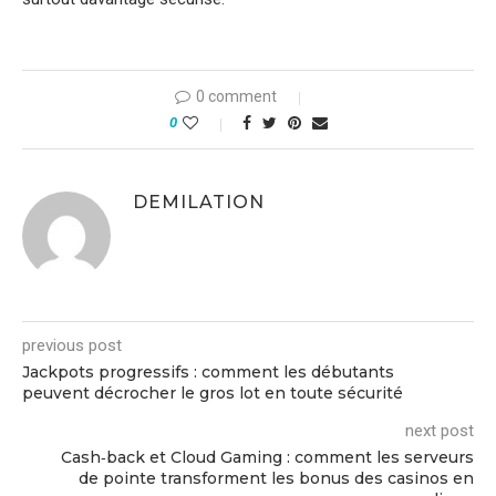
0 comment
0
DEMILATION
previous post
Jackpots progressifs : comment les débutants
peuvent décrocher le gros lot en toute sécurité
next post
Cash‑back et Cloud Gaming : comment les serveurs
de pointe transforment les bonus des casinos en