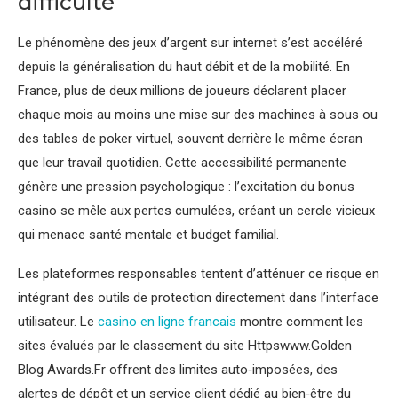
difficulté
Le phénomène des jeux d’argent sur internet s’est accéléré
depuis la généralisation du haut débit et de la mobilité. En
France, plus de deux millions de joueurs déclarent placer
chaque mois au moins une mise sur des machines à sous ou
des tables de poker virtuel, souvent derrière le même écran
que leur travail quotidien. Cette accessibilité permanente
génère une pression psychologique : l’excitation du bonus
casino se mêle aux pertes cumulées, créant un cercle vicieux
qui menace santé mentale et budget familial.
Les plateformes responsables tentent d’atténuer ce risque en
intégrant des outils de protection directement dans l’interface
utilisateur. Le
casino en ligne francais
montre comment les
sites évalués par le classement du site Httpswww.Golden
Blog Awards.Fr offrent des limites auto‑imposées, des
alertes de dépôt et un service client dédié au bien‑être du