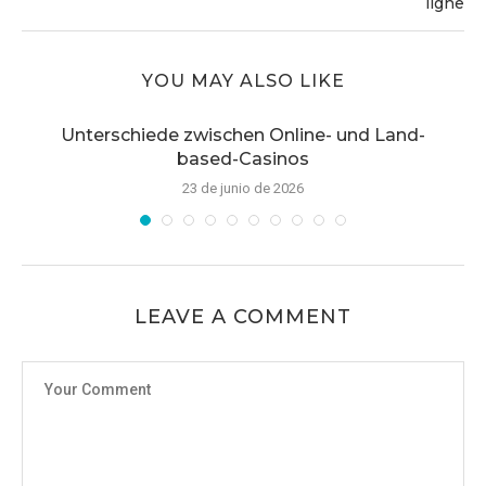
ligne
YOU MAY ALSO LIKE
Unterschiede zwischen Online- und Land-
based-Casinos
23 de junio de 2026
LEAVE A COMMENT