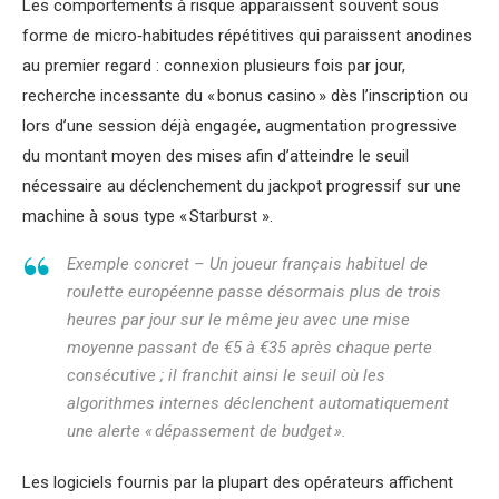
Les comportements à risque apparaissent souvent sous
forme de micro‑habitudes répétitives qui paraissent anodines
au premier regard : connexion plusieurs fois par jour,
recherche incessante du « bonus casino » dès l’inscription ou
lors d’une session déjà engagée, augmentation progressive
du montant moyen des mises afin d’atteindre le seuil
nécessaire au déclenchement du jackpot progressif sur une
machine à sous type « Starburst ».
Exemple concret – Un joueur français habituel de
roulette européenne passe désormais plus de trois
heures par jour sur le même jeu avec une mise
moyenne passant de €5 à €35 après chaque perte
consécutive ; il franchit ainsi le seuil où les
algorithmes internes déclenchent automatiquement
une alerte « dépassement de budget ».
Les logiciels fournis par la plupart des opérateurs affichent