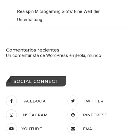
Realspin Microgaming Slots: Eine Welt der
Unterhaltung
Comentarios recientes
Un comentarista de WordPress
en
¡Hola, mundo!
SOCIAL CONNECT
FACEBOOK
TWITTER
INSTAGRAM
PINTEREST
YOUTUBE
EMAIL