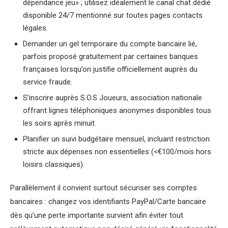
dépendance jeu» ; utilisez idéalement le canal chat dédié
disponible 24/7 mentionné sur toutes pages contacts
légales.
Demander un gel temporaire du compte bancaire lié,
parfois proposé gratuitement par certaines banques
françaises lorsqu’on justifie officiellement auprès du
service fraude.
S’inscrire auprès S.O.S Joueurs, association nationale
offrant lignes téléphoniques anonymes disponibles tous
les soirs après minuit.
Planifier un suivi budgétaire mensuel, incluant restriction
stricte aux dépenses non essentielles (<€100/mois hors
loisirs classiques).
Parallèlement il convient surtout sécuriser ses comptes
bancaires : changez vos identifiants PayPal/Carte bancaire
dès qu’une perte importante survient afin éviter tout