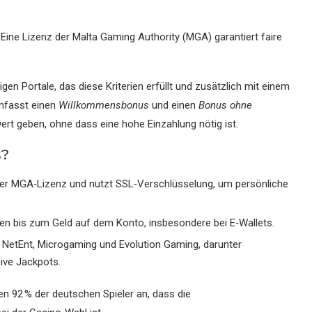
 Eine Lizenz der Malta Gaming Authority (MGA) garantiert faire
en Portale, das diese Kriterien erfüllt und zusätzlich mit einem
mfasst einen
Willkommensbonus
und einen
Bonus ohne
wert geben, ohne dass eine hohe Einzahlung nötig ist.
s?
einer MGA‑Lizenz und nutzt SSL‑Verschlüsselung, um persönliche
den bis zum Geld auf dem Konto, insbesondere bei E‑Wallets.
on NetEnt, Microgaming und Evolution Gaming, darunter
sive Jackpots.
n 92 % der deutschen Spieler an, dass die