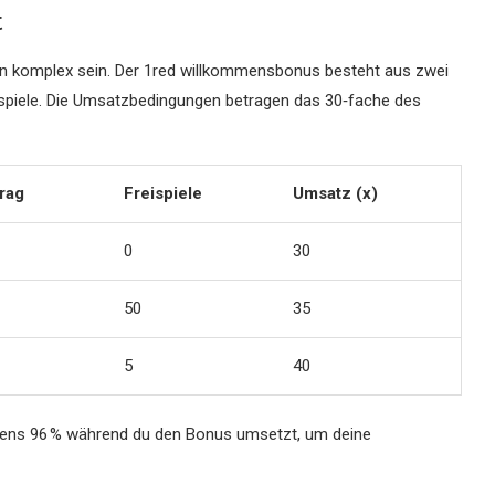
t
en komplex sein. Der 1red willkommensbonus besteht aus zwei
ispiele. Die Umsatzbedingungen betragen das 30‑fache des
rag
Freispiele
Umsatz (x)
0
30
50
35
5
40
estens 96 % während du den Bonus umsetzt, um deine