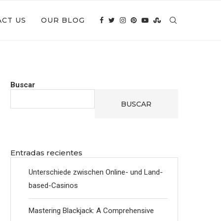
CT US
OUR BLOG
Buscar
BUSCAR
Entradas recientes
Unterschiede zwischen Online- und Land-
based-Casinos
Mastering Blackjack: A Comprehensive