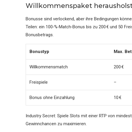
Willkommenspaket heraushols
Bonusse sind verlockend, aber ihre Bedingungen könn
Teilen: ein 100‑%‑Match‑Bonus bis zu 200 € und 50 Fre
Bonusbetrags.
Bonustyp
Max. Bet
Willkommensmatch
200 €
Freispiele
–
Bonus ohne Einzahlung
10 €
Industry Secret: Spiele Slots mit einer RTP von mind
Gewinnchancen zu maximieren.