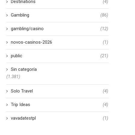
Destinations
(4)
Gambling
(86)
gambling/casino
(12)
novos-casinos-2026
(1)
public
(21)
Sin categoría
(1.381)
Solo Travel
(4)
Trip Ideas
(4)
vavadatestpl
(1)