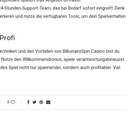
tungsvolles Spielen. Das Angebot umfasst
24‑Stunden‑Support‑Team, das bei Bedarf sofort eingreift. Denk
verlieren und nutze die verfügbaren Tools, um dein Spielverhalten
Profi
techniken und den Vorteilen von BillionaireSpin Casino bist du
en. Nutze den Willkommensbonus, spiele verantwortungsbewusst
edes Spiel nicht nur spannender, sondern auch profitabler. Viel
0