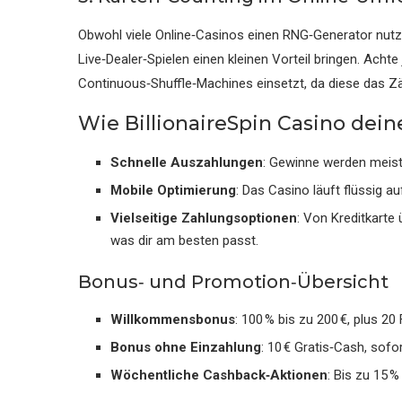
Obwohl viele Online‑Casinos einen RNG‑Generator nutz
Live‑Dealer‑Spielen einen kleinen Vorteil bringen. Acht
Continuous‑Shuffle‑Machines einsetzt, da diese das 
Wie BillionaireSpin Casino dein
Schnelle Auszahlungen
: Gewinne werden meist
Mobile Optimierung
: Das Casino läuft flüssig a
Vielseitige Zahlungsoptionen
: Von Kreditkarte
was dir am besten passt.
Bonus‑ und Promotion‑Übersicht
Willkommensbonus
: 100 % bis zu 200 €, plus 20
Bonus ohne Einzahlung
: 10 € Gratis‑Cash, sofo
Wöchentliche Cashback‑Aktionen
: Bis zu 15 