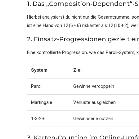
1. Das „Composition‑Dependent“‑S
Hierbei analysierst du nicht nur die Gesamtsumme, s
ist eine Hand von 12 (6 + 6) riskanter als 12 (10 + 2), w
2. Einsatz‑Progressionen gezielt e
Eine kontrollierte Progression, wie das Paroli‑System,
System
Ziel
Paroli
Gewinne verdoppeln
Martingale
Verluste ausgleichen
1‑3‑2‑6
Gewinnserie nutzen
3. Karten‑Counting im Online‑Umf