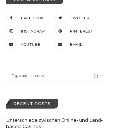
FACEBOOK
TWITTER
INSTAGRAM
PINTEREST
YOUTUBE
EMAIL
RECENT POSTS
Unterschiede zwischen Online- und Land-
based-Casinos