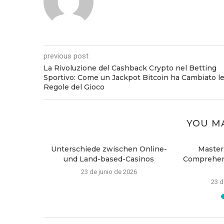
previous post
La Rivoluzione del Cashback Crypto nel Betting
Sportivo: Come un Jackpot Bitcoin ha Cambiato l
Regole del Gioco
YOU MA
th: Oshi
Unterschiede zwischen Online-
Master
e License
und Land-based-Casinos
Comprehens
026
23 de junio de 2026
23 d