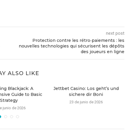
next post
Protection contre les rétro‑paiements : les
e
nouvelles technologies qui sécurisent les dépôts
des joueurs en ligne
Y ALSO LIKE
ing Blackjack: A
Jettbet Casino: Los geht’s und
ive Guide to Basic
sichere dir Boni
Strategy
23 de junio de 2026
e junio de 2026