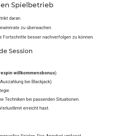
hen Spielbetrieb
trikt daran.
ewinnrate zu überwachen.
e Fortschritte besser nachverfolgen zu können.
ede Session
airespin willkommensbonus
).
 Auszahlung bei Blackjack).
egie.
ne Techniken bei passenden Situationen.
rlustlimit erreicht hast.