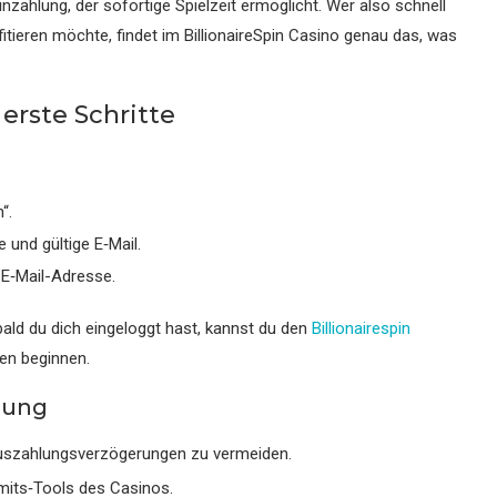
ahlung, der sofortige Spielzeit ermöglicht. Wer also schnell
tieren möchte, findet im BillionaireSpin Casino genau das, was
 erste Schritte
“.
 und gültige E‑Mail.
 E‑Mail-Adresse.
bald du dich eingeloggt hast, kannst du den
Billionairespin
len beginnen.
nung
Auszahlungsverzögerungen zu vermeiden.
imits‑Tools des Casinos.