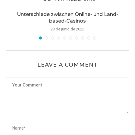
Unterschiede zwischen Online- und Land-
based-Casinos
23 de junio de 2026
LEAVE A COMMENT