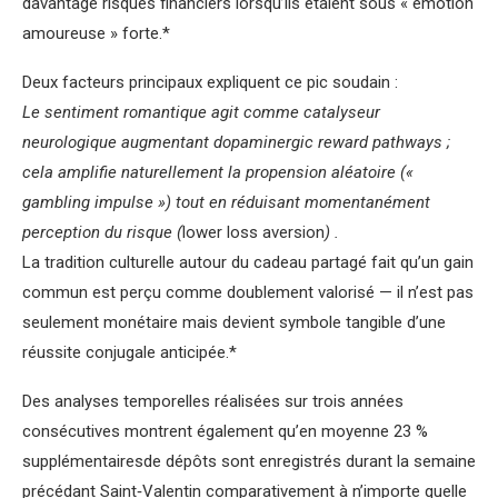
davantage risques financiers lorsqu’ils étaient sous « émotion
amoureuse » forte.*
Deux facteurs principaux expliquent ce pic soudain :
Le sentiment romantique agit comme catalyseur
neurologique augmentant dopaminergic reward pathways ;
cela amplifie naturellement la propension aléatoire («
gambling impulse ») tout en réduisant momentanément
perception du risque (
lower loss aversion
) .
La tradition culturelle autour du cadeau partagé fait qu’un gain
commun est perçu comme doublement valorisé — il n’est pas
seulement monétaire mais devient symbole tangible d’une
réussite conjugale anticipée.*
Des analyses temporelles réalisées sur trois années
consécutives montrent également qu’en moyenne 23 %
supplémentaires​de dépôts sont enregistrés durant la semaine
précédant Saint‑Valentin comparativement à n’importe quelle