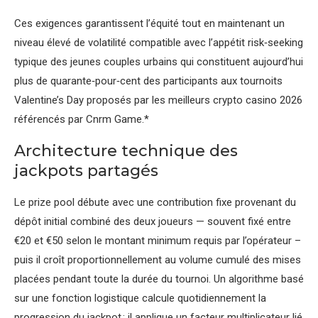
Ces exigences garantissent l’équité tout en maintenant un
niveau élevé de volatilité compatible avec l’appétit risk‑seeking
typique des jeunes couples urbains qui constituent aujourd’hui
plus de quarante‑pour‑cent des participants aux tournoits
Valentine’s Day proposés par les meilleurs crypto casino 2026
référencés par Cnrm Game.*
Architecture technique des
jackpots partagés
Le prize pool débute avec une contribution fixe provenant du
dépôt initial combiné des deux joueurs — souvent fixé entre
€20 et €50 selon le montant minimum requis par l’opérateur –
puis il croît proportionnellement au volume cumulé des mises
placées pendant toute la durée du tournoi. Un algorithme basé
sur une fonction logistique calcule quotidiennement la
progression du jackpot : il applique un facteur multiplicateur lié