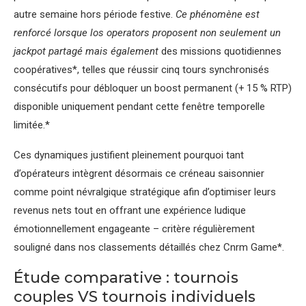
autre semaine hors période festive.
Ce phénomène est
renforcé lorsque los operators proposent non seulement un
jackpot partagé mais également
des missions quotidiennes
coopératives*, telles que réussir cinq tours synchronisés
consécutifs pour débloquer un boost permanent (+ 15 % RTP)
disponible uniquement pendant cette fenêtre temporelle
limitée.*
Ces dynamiques justifient pleinement pourquoi tant
d’opérateurs intègrent désormais ce créneau saisonnier
comme point névralgique stratégique afin d’optimiser leurs
revenus nets tout en offrant une expérience ludique
émotionnellement engageante – critère régulièrement
souligné dans nos classements détaillés chez Cnrm Game*.
Étude comparative : tournois
couples VS tournois individuels