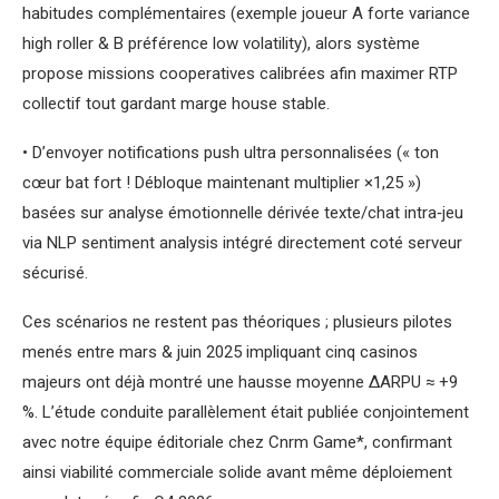
habitudes complémentaires (exemple joueur A forte variance
high roller & B préférence low volatility), alors système
propose missions cooperatives calibrées afin maximer RTP
collectif tout gardant marge house stable.
• D’envoyer notifications push ultra personnalisées (« ton
cœur bat fort ! Débloque maintenant multiplier ×1,25 »)
basées sur analyse émotionnelle dérivée texte/chat intra‐jeu
via NLP sentiment analysis intégré directement coté serveur
sécurisé.
Ces scénarios ne restent pas théoriques ; plusieurs pilotes
menés entre mars & juin 2025 impliquant cinq casinos
majeurs ont déjà montré une hausse moyenne ∆ARPU ≈ +9
%. L’étude conduite parallèlement était publiée conjointement
avec notre équipe éditoriale chez Cnrm Game*, confirmant
ainsi viabilité commerciale solide avant même déploiement