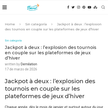
Home
Sin categoría
Jackpot à deux : l’explosion
des tournois en couple sur les plateformes de jeux d’hiver
Sin categoría
Jackpot à deux : l’explosion des tournois
en couple sur les plateformes de jeux
d’hiver
written by
Demilation
17 de marzo de 2026
Jackpot à deux : l’explosion des
tournois en couple sur les
plateformes de jeux d’hiver
Chaque année, dès le mois de janvier et surtout autour du jour