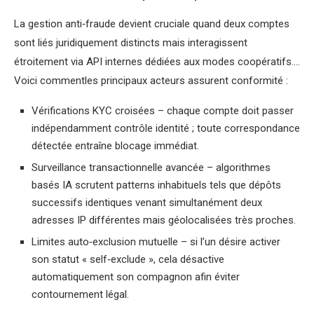
La gestion anti‑fraude devient cruciale quand deux comptes
sont liés juridiquement distincts mais interagissent
étroitement via API internes dédiées aux modes coopératifs.…
Voici commentles principaux acteurs assurent conformité :
Vérifications KYC croisées – chaque compte doit passer
indépendamment contrôle identité ; toute correspondance
détectée entraîne blocage immédiat.
Surveillance transactionnelle avancée – algorithmes
basés IA scrutent patterns inhabituels tels que dépôts
successifs identiques venant simultanément deux
adresses IP différentes mais géolocalisées très proches.
Limites auto‑exclusion mutuelle – si l’un désire activer
son statut « self‑exclude », cela désactive
automatiquement son compagnon afin éviter
contournement légal.