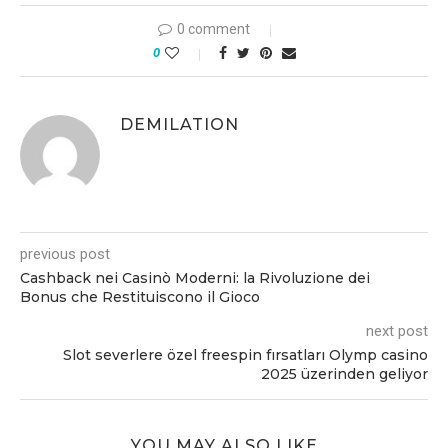
0 comment
0
DEMILATION
previous post
Cashback nei Casinò Moderni: la Rivoluzione dei
Bonus che Restituiscono il Gioco
next post
Slot severlere özel freespin fırsatları Olymp casino
2025 üzerinden geliyor
YOU MAY ALSO LIKE