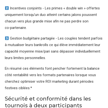
Incentives conjoints ‑ Les primes « double win » offertes
uniquement lorsqu’un duo atteint certains jalons poussent
chacun vers plus grande mise afin ne pas perdre son
co‑partenaire.
Gestion budgétaire partagée ‑ Les couples tendent parfois
à mutualiser leurs bankrolls ce qui élève immédiatement leur
capacité moyenne mise/pari sans dépasser individuellement
leurs limites personnelles.
En résumé ces éléments font pencher fortement la balance
côté rentabilité vers les formats partenaires lorsque vous
cherchez optimiser votre ROI marketing durant périodes
festives ciblées.*
Sécurité et conformité dans les
tournois à deux participants