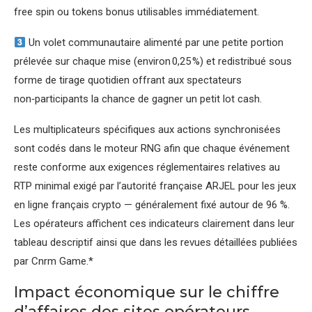
free spin ou tokens bonus utilisables immédiatement.
Un volet communautaire alimenté par une petite portion
prélevée sur chaque mise (environ 0,25 %) et redistribué sous
forme de tirage quotidien offrant aux spectateurs
non‑participants la chance de gagner un petit lot cash.
Les multiplicateurs spécifiques aux actions synchronisées
sont codés dans le moteur RNG afin que chaque événement
reste conforme aux exigences réglementaires relatives au
RTP minimal exigé par l’autorité française ARJEL pour les jeux
en ligne français crypto — généralement fixé autour de 96 %.
Les opérateurs affichent ces indicateurs clairement dans leur
tableau descriptif ainsi que dans les revues détaillées publiées
par Cnrm Game.*
Impact économique sur le chiffre
d’affaires des sites opérateurs