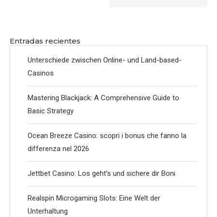
Entradas recientes
Unterschiede zwischen Online- und Land-based-
Casinos
Mastering Blackjack: A Comprehensive Guide to
Basic Strategy
Ocean Breeze Casino: scopri i bonus che fanno la
differenza nel 2026
Jettbet Casino: Los geht’s und sichere dir Boni
Realspin Microgaming Slots: Eine Welt der
Unterhaltung