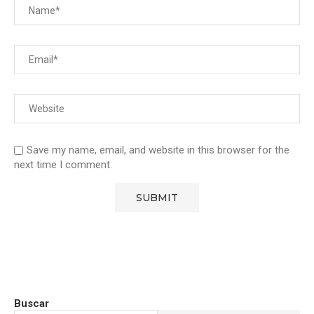
Save my name, email, and website in this browser for the
next time I comment.
Buscar