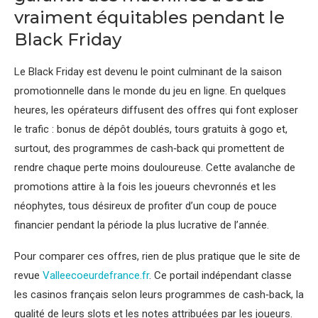
vraiment équitables pendant le
Black Friday
Le Black Friday est devenu le point culminant de la saison
promotionnelle dans le monde du jeu en ligne. En quelques
heures, les opérateurs diffusent des offres qui font exploser
le trafic : bonus de dépôt doublés, tours gratuits à gogo et,
surtout, des programmes de cash‑back qui promettent de
rendre chaque perte moins douloureuse. Cette avalanche de
promotions attire à la fois les joueurs chevronnés et les
néophytes, tous désireux de profiter d’un coup de pouce
financier pendant la période la plus lucrative de l’année.
Pour comparer ces offres, rien de plus pratique que le site de
revue
Valleecoeurdefrance.fr
. Ce portail indépendant classe
les casinos français selon leurs programmes de cash‑back, la
qualité de leurs slots et les notes attribuées par les joueurs.