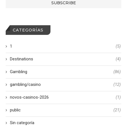
CATEGORÍAS
1
(5)
Destinations
(4)
Gambling
(86)
gambling/casino
(12)
novos-casinos-2026
(1)
public
(21)
Sin categoría