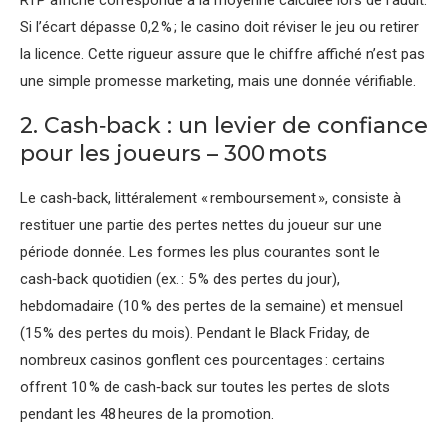
RTP affiché corresponde à la moyenne calculée lors de l’audit.
Si l’écart dépasse 0,2 % ; le casino doit réviser le jeu ou retirer
la licence. Cette rigueur assure que le chiffre affiché n’est pas
une simple promesse marketing, mais une donnée vérifiable.
2. Cash‑back : un levier de confiance
pour les joueurs – 300 mots
Le cash‑back, littéralement « remboursement », consiste à
restituer une partie des pertes nettes du joueur sur une
période donnée. Les formes les plus courantes sont le
cash‑back quotidien (ex. : 5 % des pertes du jour),
hebdomadaire (10 % des pertes de la semaine) et mensuel
(15 % des pertes du mois). Pendant le Black Friday, de
nombreux casinos gonflent ces pourcentages : certains
offrent 10 % de cash‑back sur toutes les pertes de slots
pendant les 48 heures de la promotion.