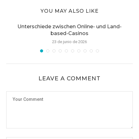
YOU MAY ALSO LIKE
Unterschiede zwischen Online- und Land-
based-Casinos
23 de junio de 2026
LEAVE A COMMENT