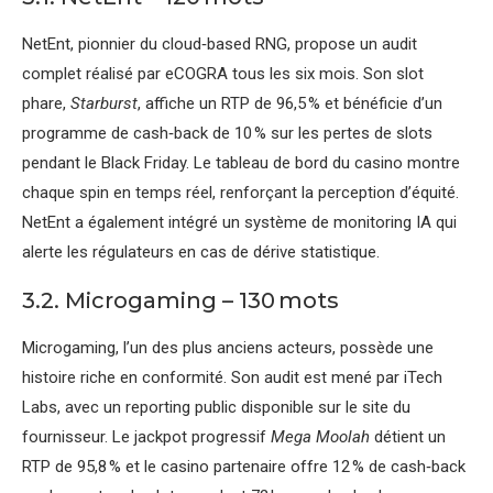
NetEnt, pionnier du cloud‑based RNG, propose un audit
complet réalisé par eCOGRA tous les six mois. Son slot
phare,
Starburst
, affiche un RTP de 96,5 % et bénéficie d’un
programme de cash‑back de 10 % sur les pertes de slots
pendant le Black Friday. Le tableau de bord du casino montre
chaque spin en temps réel, renforçant la perception d’équité.
NetEnt a également intégré un système de monitoring IA qui
alerte les régulateurs en cas de dérive statistique.
3.2. Microgaming – 130 mots
Microgaming, l’un des plus anciens acteurs, possède une
histoire riche en conformité. Son audit est mené par iTech
Labs, avec un reporting public disponible sur le site du
fournisseur. Le jackpot progressif
Mega Moolah
détient un
RTP de 95,8 % et le casino partenaire offre 12 % de cash‑back