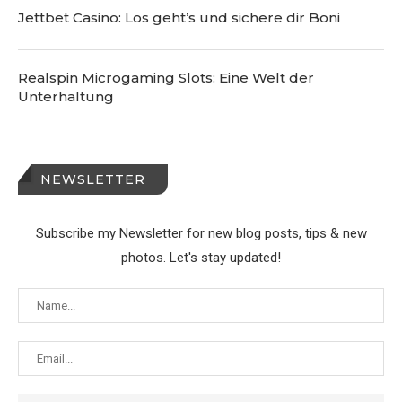
Jettbet Casino: Los geht’s und sichere dir Boni
Realspin Microgaming Slots: Eine Welt der
Unterhaltung
NEWSLETTER
Subscribe my Newsletter for new blog posts, tips & new
photos. Let's stay updated!