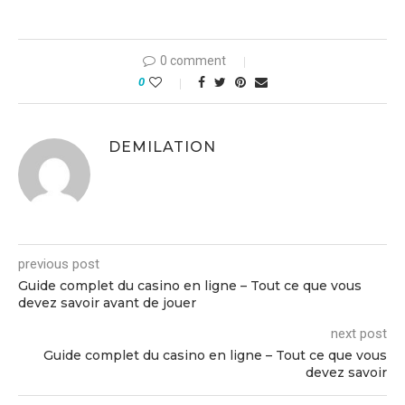
0 comment
0
DEMILATION
previous post
Guide complet du casino en ligne – Tout ce que vous
devez savoir avant de jouer
next post
Guide complet du casino en ligne – Tout ce que vous
devez savoir