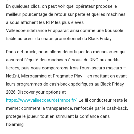
En quelques clics, on peut voir quel opérateur propose le
meilleur pourcentage de retour sur perte et quelles machines
à sous affichent les RTP les plus élevés.
Valleecoeurdefrance.Fr apparaît ainsi comme une boussole
fiable au cœur du chaos promotionnel du Black Friday.
Dans cet article, nous allons décortiquer les mécanismes qui
assurent l’équité des machines à sous, du RNG aux audits
tierces, puis nous comparerons trois fournisseurs majeurs –
NetEnt, Microgaming et Pragmatic Play – en mettant en avant
leurs programmes de cash‑back spécifiques au Black Friday
2026. Discover your options at
https://www.valleecoeurdefrance.fr/
. Le fil conducteur reste le
même : comment la transparence, renforcée par le cash‑back,
protège le joueur tout en stimulant la confiance dans
l’iGaming.