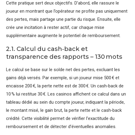
Cette pratique sert deux objectifs. D’abord, elle rassure le
joueur en montrant que l’opérateur ne profite pas uniquement
des pertes, mais partage une partie du risque. Ensuite, elle
crée une incitation à rester actif, car chaque mise
supplémentaire augmente le potentiel de remboursement.
2.1. Calcul du cash‑back et
transparence des rapports – 130 mots
Le calcul se base sur le solde net des pertes, excluant les
gains déjà versés. Par exemple, si un joueur mise 500 € et
encaisse 200 €, la perte nette est de 300 €. Un cash‑back de
10 % lui restitue 30 €. Les casinos affichent ce calcul dans un
tableau dédié au sein du compte joueur, indiquant la période,
le montant misé, le gain brut, la perte nette et le cash‑back
crédité. Cette visibilité permet de vérifier l’exactitude du
remboursement et de détecter d’éventuelles anomalies.