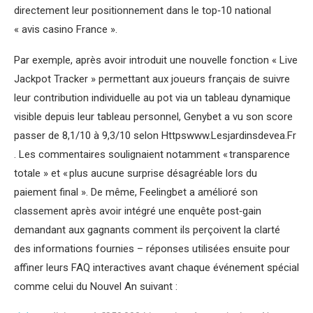
directement leur positionnement dans le top‑10 national
« avis casino France ».
Par exemple, après avoir introduit une nouvelle fonction « Live
Jackpot Tracker » permettant aux joueurs français de suivre
leur contribution individuelle au pot via un tableau dynamique
visible depuis leur tableau personnel, Genybet a vu son score
passer de 8,1/10 à 9,3/10 selon Httpswww.Lesjardinsdevea.Fr
. Les commentaires soulignaient notamment « transparence
totale » et « plus aucune surprise désagréable lors du
paiement final ». De même, Feelingbet a amélioré son
classement après avoir intégré une enquête post‑gain
demandant aux gagnants comment ils perçoivent la clarté
des informations fournies – réponses utilisées ensuite pour
affiner leurs FAQ interactives avant chaque événement spécial
comme celui du Nouvel An suivant :