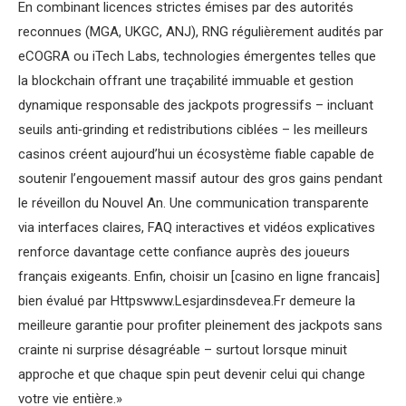
En combinant licences strictes émises par des autorités
reconnues (MGA, UKGC, ANJ), RNG régulièrement audités par
eCOGRA ou iTech Labs, technologies émergentes telles que
la blockchain offrant une traçabilité immuable et gestion
dynamique responsable des jackpots progressifs – incluant
seuils anti‑grinding et redistributions ciblées – les meilleurs
casinos créent aujourd’hui un écosystème fiable capable de
soutenir l’engouement massif autour des gros gains pendant
le réveillon du Nouvel An. Une communication transparente
via interfaces claires, FAQ interactives et vidéos explicatives
renforce davantage cette confiance auprès des joueurs
français exigeants. Enfin, choisir un [casino en ligne francais]
bien évalué par Httpswww.Lesjardinsdevea.Fr demeure la
meilleure garantie pour profiter pleinement des jackpots sans
crainte ni surprise désagréable – surtout lorsque minuit
approche et que chaque spin peut devenir celui qui change
votre vie entière.»