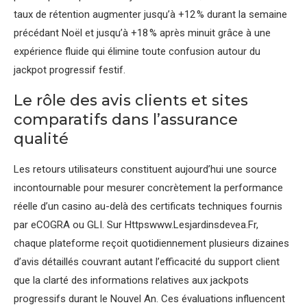
taux de rétention augmenter jusqu’à +12 % durant la semaine
précédant Noël et jusqu’à +18 % après minuit grâce à une
expérience fluide qui élimine toute confusion autour du
jackpot progressif festif.
Le rôle des avis clients et sites
comparatifs dans l’assurance
qualité
Les retours utilisateurs constituent aujourd’hui une source
incontournable pour mesurer concrètement la performance
réelle d’un casino au-delà des certificats techniques fournis
par eCOGRA ou GLI. Sur Httpswww.Lesjardinsdevea.Fr,
chaque plateforme reçoit quotidiennement plusieurs dizaines
d’avis détaillés couvrant autant l’efficacité du support client
que la clarté des informations relatives aux jackpots
progressifs durant le Nouvel An. Ces évaluations influencent