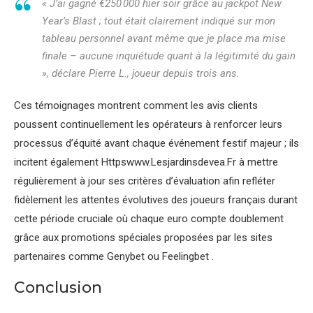
« J’ai gagné €250 000 hier soir grâce au jackpot New
Year’s Blast ; tout était clairement indiqué sur mon
tableau personnel avant même que je place ma mise
finale – aucune inquiétude quant à la légitimité du gain
»
, déclare Pierre L., joueur depuis trois ans.
Ces témoignages montrent comment les avis clients
poussent continuellement les opérateurs à renforcer leurs
processus d’équité avant chaque événement festif majeur ; ils
incitent également Httpswww.Lesjardinsdevea.Fr à mettre
régulièrement à jour ses critères d’évaluation afin refléter
fidèlement les attentes évolutives des joueurs français durant
cette période cruciale où chaque euro compte doublement
grâce aux promotions spéciales proposées par les sites
partenaires comme Genybet ou Feelingbet .
Conclusion