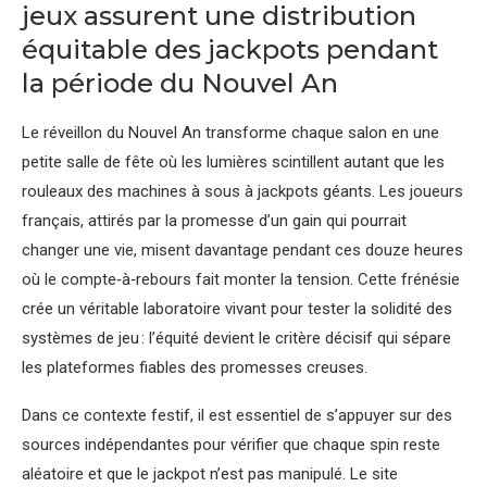
jeux assurent une distribution
équitable des jackpots pendant
la période du Nouvel An
Le réveillon du Nouvel An transforme chaque salon en une
petite salle de fête où les lumières scintillent autant que les
rouleaux des machines à sous à jackpots géants. Les joueurs
français, attirés par la promesse d’un gain qui pourrait
changer une vie, misent davantage pendant ces douze heures
où le compte‑à‑rebours fait monter la tension. Cette frénésie
crée un véritable laboratoire vivant pour tester la solidité des
systèmes de jeu : l’équité devient le critère décisif qui sépare
les plateformes fiables des promesses creuses.
Dans ce contexte festif, il est essentiel de s’appuyer sur des
sources indépendantes pour vérifier que chaque spin reste
aléatoire et que le jackpot n’est pas manipulé. Le site