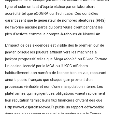
ligne et subir un test d’équité réalisé par un laboratoire
accrédité tel que eCOGRA ou iTech Labs. Ces contrôles
garantissent que le générateur de nombres aléatoires (RNG)
ne favorise aucune partie du portefeuille client pendant les
pics d’activité comme le compte‑à‑rebours du Nouvel An.
L’impact de ces exigences est visible dès le premier jour de
janvier lorsque les joueurs affluent vers les machines à
jackpot progressif telles que
Mega Moolah
ou
Divine Fortune
.
Un casino licencié par la MGA ou l’UKGC affichera
habituellement son numéro de licence bien en vue, rassurant
ainsi le public français que chaque gain provient d’un
processus vérifiable et non d’une manipulation interne. Les
plateformes qui négligent ces obligations voient rapidement
leur réputation ternie ; leurs flux financiers chutent dès que
Httpswww.Lesjardinsdevea.Fr publie un rapport défavorable