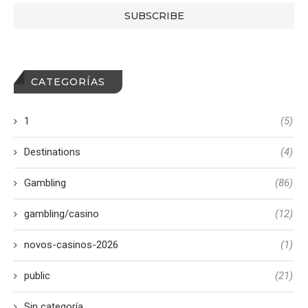
CATEGORÍAS
1
(5)
Destinations
(4)
Gambling
(86)
gambling/casino
(12)
novos-casinos-2026
(1)
public
(21)
Sin categoría