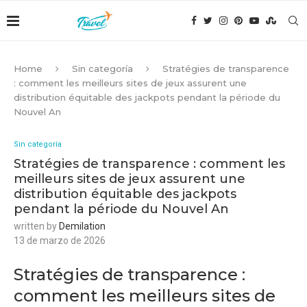
Home
Sin categoría
Stratégies de transparence
: comment les meilleurs sites de jeux assurent une
distribution équitable des jackpots pendant la période du
Nouvel An
Sin categoría
Stratégies de transparence : comment les
meilleurs sites de jeux assurent une
distribution équitable des jackpots
pendant la période du Nouvel An
written by
Demilation
13 de marzo de 2026
Stratégies de transparence :
comment les meilleurs sites de