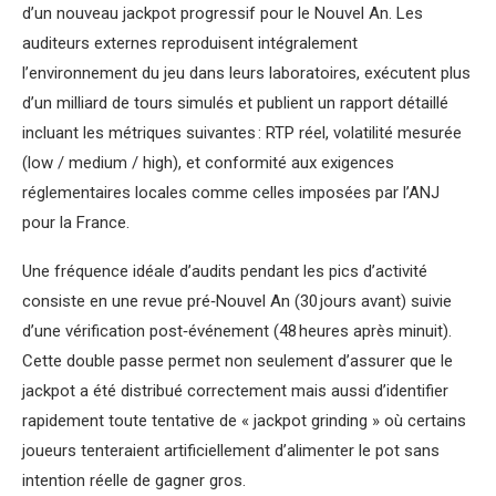
d’un nouveau jackpot progressif pour le Nouvel An. Les
auditeurs externes reproduisent intégralement
l’environnement du jeu dans leurs laboratoires, exécutent plus
d’un milliard de tours simulés et publient un rapport détaillé
incluant les métriques suivantes : RTP réel, volatilité mesurée
(low / medium / high), et conformité aux exigences
réglementaires locales comme celles imposées par l’ANJ
pour la France.
Une fréquence idéale d’audits pendant les pics d’activité
consiste en une revue pré‑Nouvel An (30 jours avant) suivie
d’une vérification post‑événement (48 heures après minuit).
Cette double passe permet non seulement d’assurer que le
jackpot a été distribué correctement mais aussi d’identifier
rapidement toute tentative de « jackpot grinding » où certains
joueurs tenteraient artificiellement d’alimenter le pot sans
intention réelle de gagner gros.