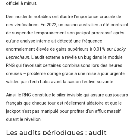
officiel à minuit.
Des incidents notables ont illustré l’importance cruciale de
ces vérifications. En 2022, un casino australien a été contraint
de suspendre temporairement son jackpot progressif après
qu’une analyse interne ait détecté une fréquence
anormalement élevée de gains supérieurs à 0,01 % sur
Lucky
Leprechaun
. L’audit externe a révélé un bug dans le module
RNG qui favorisait certaines combinaisons lors des heures
creuses – problème corrigé grâce à une mise à jour urgente
validée par iTech Labs avant la saison festive suivante.
Ainsi, le RNG constitue le pilier invisible qui assure aux joueurs
français que chaque tour est réellement aléatoire et que le
jackpot n’est pas manipulé pour profiter d’un afflux massif
durant le réveillon.
Les audits périodiques : audit