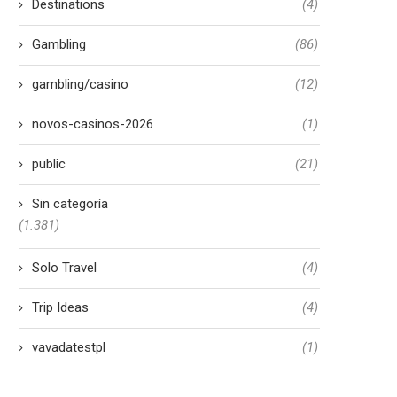
Destinations
(4)
Gambling
(86)
gambling/casino
(12)
novos-casinos-2026
(1)
public
(21)
Sin categoría
(1.381)
Solo Travel
(4)
Trip Ideas
(4)
vavadatestpl
(1)