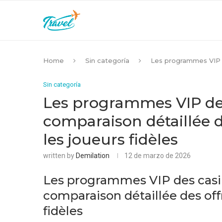
Home
Sin categoría
Les programmes VIP de
Sin categoría
Les programmes VIP des 
comparaison détaillée d
les joueurs fidèles
written by
Demilation
12 de marzo de 2026
Les programmes VIP des casino
comparaison détaillée des off
fidèles