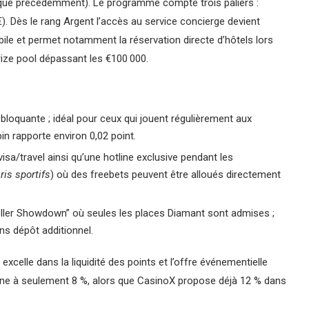
diqué précédemment). Le programme compte trois paliers :
). Dès le rang Argent l’accès au service concierge devient
bile et permet notamment la réservation directe d’hôtels lors
rize pool dépassant les €100 000.
loquante ; idéal pour ceux qui jouent régulièrement aux
n rapporte environ 0,02 point.
isa/travel ainsi qu’une hotline exclusive pendant les
ris sportifs
) où des freebets peuvent être alloués directement
Roller Showdown” où seules les places Diamant sont admises ;
ans dépôt additionnel.
excelle dans la liquidité des points et l’offre événementielle
nne à seulement 8 %, alors que CasinoX propose déjà 12 % dans