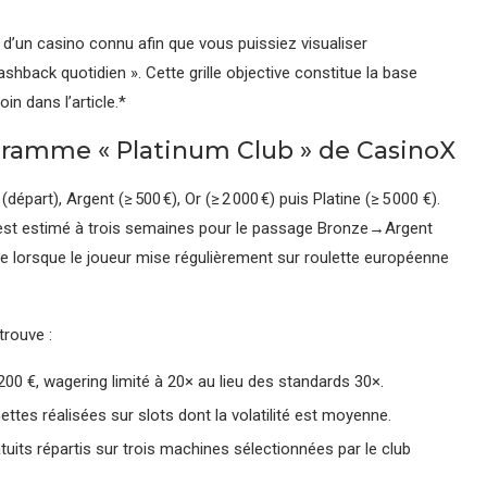
é d’un casino connu afin que vous puissiez visualiser
shback quotidien ». Cette grille objective constitue la base
in dans l’article.*
gramme « Platinum Club » de CasinoX
épart), Argent (≥ 500 €), Or (≥ 2 000 €) puis Platine (≥ 5 000 €).
 est estimé à trois semaines pour le passage Bronze→Argent
e lorsque le joueur mise régulièrement sur roulette européenne
trouve :
00 €, wagering limité à 20× au lieu des standards 30×.
ttes réalisées sur slots dont la volatilité est moyenne.
tuits répartis sur trois machines sélectionnées par le club