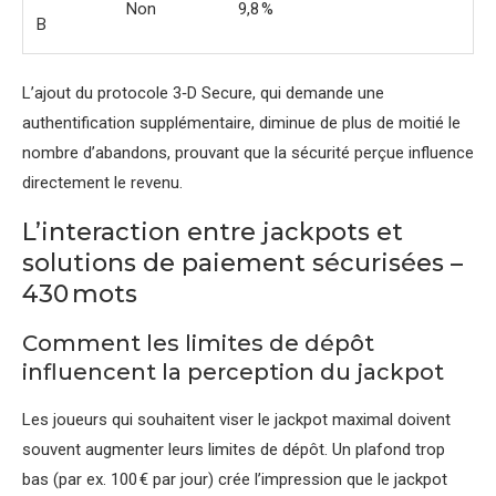
Non
9,8 %
B
L’ajout du protocole 3‑D Secure, qui demande une
authentification supplémentaire, diminue de plus de moitié le
nombre d’abandons, prouvant que la sécurité perçue influence
directement le revenu.
L’interaction entre jackpots et
solutions de paiement sécurisées –
430 mots
Comment les limites de dépôt
influencent la perception du jackpot
Les joueurs qui souhaitent viser le jackpot maximal doivent
souvent augmenter leurs limites de dépôt. Un plafond trop
bas (par ex. 100 € par jour) crée l’impression que le jackpot