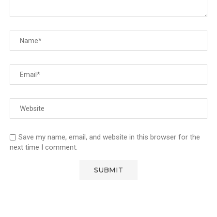
Save my name, email, and website in this browser for the
next time I comment.