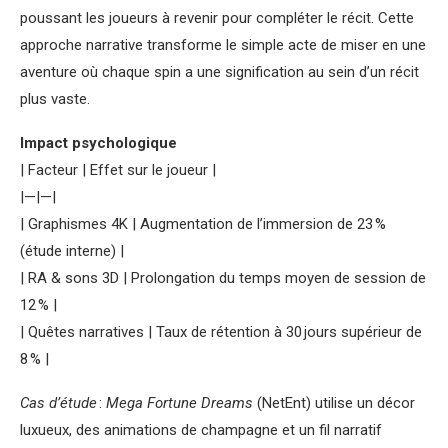
poussant les joueurs à revenir pour compléter le récit. Cette
approche narrative transforme le simple acte de miser en une
aventure où chaque spin a une signification au sein d’un récit
plus vaste.
Impact psychologique
| Facteur | Effet sur le joueur |
|—|—|
| Graphismes 4K | Augmentation de l’immersion de 23 %
(étude interne) |
| RA & sons 3D | Prolongation du temps moyen de session de
12 % |
| Quêtes narratives | Taux de rétention à 30 jours supérieur de
8 % |
Cas d’étude
:
Mega Fortune Dreams
(NetEnt) utilise un décor
luxueux, des animations de champagne et un fil narratif