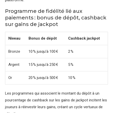
plateforme.
Programme de fidélité lié aux
paiements : bonus de dépôt, cashback
sur gains de jackpot
Niveau
Bonus de dépôt
Cashback jackpot
Bronze
10 % jusqu’à 100 €
2 %
Argent
15 % jusqu’à 250 €
5 %
Or
20 % jusqu’à 500 €
10 %
Les programmes qui associent le montant du dépôt à un
pourcentage de cashback sur les gains de jackpot incitent les
joueurs à réinvestir leurs gains, créant un cycle vertueux de