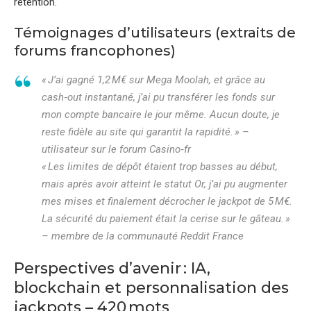
rétention.
Témoignages d’utilisateurs (extraits de
forums francophones)
« J’ai gagné 1,2 M€ sur Mega Moolah, et grâce au
cash‑out instantané, j’ai pu transférer les fonds sur
mon compte bancaire le jour même. Aucun doute, je
reste fidèle au site qui garantit la rapidité. »
–
utilisateur sur le forum Casino‑fr
« Les limites de dépôt étaient trop basses au début,
mais après avoir atteint le statut Or, j’ai pu augmenter
mes mises et finalement décrocher le jackpot de 5 M€.
La sécurité du paiement était la cerise sur le gâteau. »
– membre de la communauté Reddit France
Perspectives d’avenir : IA,
blockchain et personnalisation des
jackpots – 420 mots