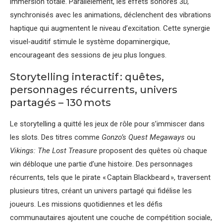
immersion totale. Parallèlement, les effets sonores 3D,
synchronisés avec les animations, déclenchent des vibrations
haptique qui augmentent le niveau d’excitation. Cette synergie
visuel‑auditif stimule le système dopaminergique,
encourageant des sessions de jeu plus longues.
Storytelling interactif : quêtes,
personnages récurrents, univers
partagés – 130 mots
Le storytelling a quitté les jeux de rôle pour s’immiscer dans
les slots. Des titres comme
Gonzo’s Quest Megaways
ou
Vikings: The Lost Treasure
proposent des quêtes où chaque
win débloque une partie d’une histoire. Des personnages
récurrents, tels que le pirate « Captain Blackbeard », traversent
plusieurs titres, créant un univers partagé qui fidélise les
joueurs. Les missions quotidiennes et les défis
communautaires ajoutent une couche de compétition sociale,