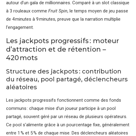
autour d’un gala de millionnaires. Comparé à un slot classique
à 3 rouleaux comme
Fruit Spin
, le temps moyen de jeu passe
de 4 minutes à 9 minutes, preuve que la narration multiplie
l’engagement.
Les jackpots progressifs : moteur
d’attraction et de rétention –
420 mots
Structure des jackpots : contribution
du réseau, pool partagé, déclencheurs
aléatoires
Les jackpots progressifs fonctionnent comme des fonds
communs : chaque mise d’un joueur participe à un pool
partagé, souvent géré par un réseau de plusieurs opérateurs.
Ce pool s’alimente grâce à un pourcentage fixe, généralement
entre 1 % et 5 % de chaque mise. Des déclencheurs aléatoires