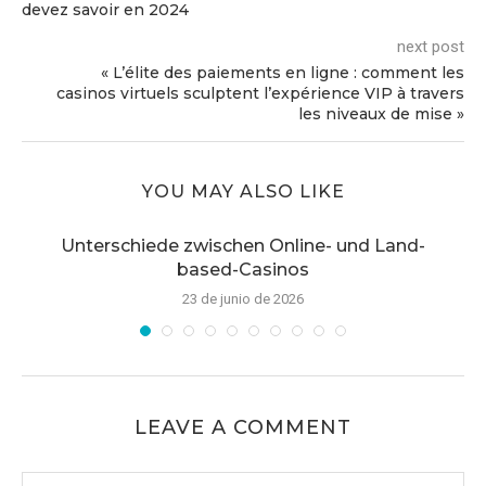
devez savoir en 2024
next post
« L’élite des paiements en ligne : comment les
casinos virtuels sculptent l’expérience VIP à travers
les niveaux de mise »
YOU MAY ALSO LIKE
Unterschiede zwischen Online- und Land-
based-Casinos
23 de junio de 2026
LEAVE A COMMENT