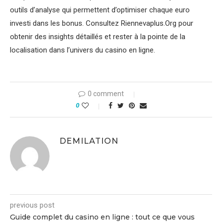
outils d’analyse qui permettent d’optimiser chaque euro
investi dans les bonus. Consultez Riennevaplus.Org pour
obtenir des insights détaillés et rester à la pointe de la
localisation dans l’univers du casino en ligne.
0 comment
0
DEMILATION
previous post
Guide complet du casino en ligne : tout ce que vous