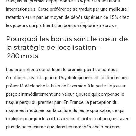
français au premier dépôt, contre 33 % pour les solutions
internationales. Cette préférence se traduit par une meilleure
rétention et un panier moyen de dépôt supérieur de 15 % chez
les joueurs qui profitent d’un bonus « déposé en euros ».
Pourquoi les bonus sont le cœur de
la stratégie de localisation –
280 mots
Les promotions constituent le premier point de contact
émotionnel avec le joueur. Psychologiquement, un bonus bien
présenté déclenche le biais de l’aversion à la perte : le joueur
perçoit immédiatement une valeur ajoutée qui compense le
risque perçu du premier pari. En France, la perception du
risque est modulée par la culture du jeu responsable, ce qui
explique pourquoi les offres « sans dépôt » sont perçues avec
plus de scepticisme que dans les marchés anglo‑saxons.