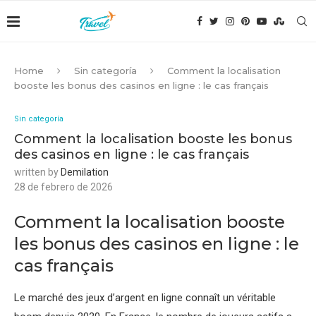
Home
Sin categoría
Comment la localisation
booste les bonus des casinos en ligne : le cas français
Sin categoría
Comment la localisation booste les bonus
des casinos en ligne : le cas français
written by
Demilation
28 de febrero de 2026
Comment la localisation booste
les bonus des casinos en ligne : le
cas français
Le marché des jeux d’argent en ligne connaît un véritable