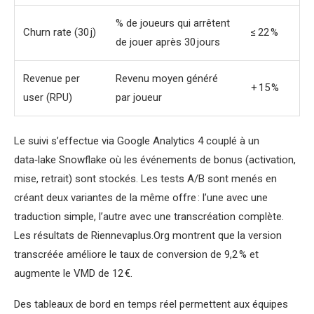
% de joueurs qui arrêtent
Churn rate (30 j)
≤ 22 %
de jouer après 30 jours
Revenue per
Revenu moyen généré
+ 15 %
user (RPU)
par joueur
Le suivi s’effectue via Google Analytics 4 couplé à un
data‑lake Snowflake où les événements de bonus (activation,
mise, retrait) sont stockés. Les tests A/B sont menés en
créant deux variantes de la même offre : l’une avec une
traduction simple, l’autre avec une transcréation complète.
Les résultats de Riennevaplus.Org montrent que la version
transcréée améliore le taux de conversion de 9,2 % et
augmente le VMD de 12 €.
Des tableaux de bord en temps réel permettent aux équipes