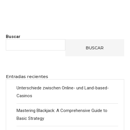
Buscar
BUSCAR
Entradas recientes
Unterschiede zwischen Online- und Land-based-
Casinos
Mastering Blackjack: A Comprehensive Guide to
Basic Strategy