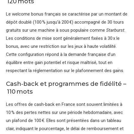
120 mots
Le welcome bonus français se caractérise par un montant de
dépôt doublé (100 % jusqu’à 200 €) accompagné de 30 tours
gratuits sur une machine à sous populaire comme
Starburst
.
Les conditions de mise sont généralement fixées à 30 x le
bonus, avec une restriction sur les jeux à haute volatilité.
Cette configuration répond à la demande française d’un
équilibre entre gain potentiel et risque maîtrisé, tout en
respectant la réglementation sur le plafonnement des gains.
Cash‑back et programmes de fidélité –
110 mots
Les offres de cash‑back en France sont souvent limitées à
10 % des pertes nettes sur une période hebdomadaire, avec
un plafond de 100 €. Elles sont présentées dans un tableau
clair, indiquant le pourcentage, le délai de remboursement et