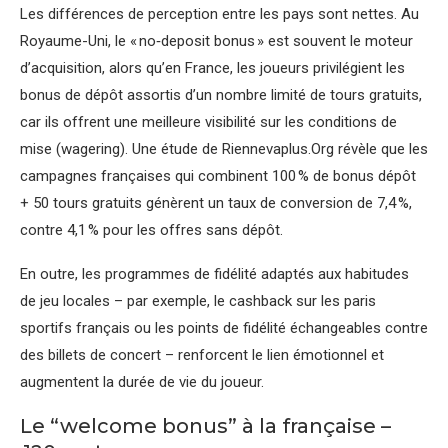
Les différences de perception entre les pays sont nettes. Au
Royaume-Uni, le « no‑deposit bonus » est souvent le moteur
d’acquisition, alors qu’en France, les joueurs privilégient les
bonus de dépôt assortis d’un nombre limité de tours gratuits,
car ils offrent une meilleure visibilité sur les conditions de
mise (wagering). Une étude de Riennevaplus.Org révèle que les
campagnes françaises qui combinent 100 % de bonus dépôt
+ 50 tours gratuits génèrent un taux de conversion de 7,4 %,
contre 4,1 % pour les offres sans dépôt.
En outre, les programmes de fidélité adaptés aux habitudes
de jeu locales – par exemple, le cashback sur les paris
sportifs français ou les points de fidélité échangeables contre
des billets de concert – renforcent le lien émotionnel et
augmentent la durée de vie du joueur.
Le “welcome bonus” à la française –