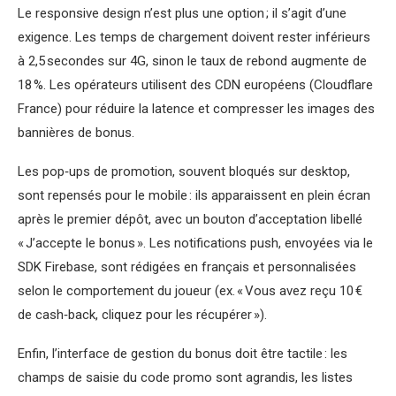
Le responsive design n’est plus une option ; il s’agit d’une
exigence. Les temps de chargement doivent rester inférieurs
à 2,5 secondes sur 4G, sinon le taux de rebond augmente de
18 %. Les opérateurs utilisent des CDN européens (Cloudflare
France) pour réduire la latence et compresser les images des
bannières de bonus.
Les pop‑ups de promotion, souvent bloqués sur desktop,
sont repensés pour le mobile : ils apparaissent en plein écran
après le premier dépôt, avec un bouton d’acceptation libellé
« J’accepte le bonus ». Les notifications push, envoyées via le
SDK Firebase, sont rédigées en français et personnalisées
selon le comportement du joueur (ex. « Vous avez reçu 10 €
de cash‑back, cliquez pour les récupérer »).
Enfin, l’interface de gestion du bonus doit être tactile : les
champs de saisie du code promo sont agrandis, les listes