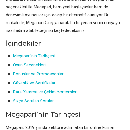
seçenekleri ile Megapari, hem yeni başlayanlar hem de
deneyimli oyuncular için cazip bir alternatif sunuyor. Bu
makalede, Megapari Giriş yaparak bu heyecan verici dünyaya
nasıl adım atabileceğinizi keşfedeceksiniz.
İçindekiler
Megapari’nin Tarihçesi
Oyun Seçenekleri
Bonuslar ve Promosyonlar
Güvenlik ve Sertifikalar
Para Yatırma ve Çekim Yöntemleri
Sıkça Sorulan Sorular
Megapari’nin Tarihçesi
Megapari, 2019 yılında sektöre adım atan bir online kumar