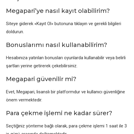
Megapari’ye nasıl kayıt olabilirim?
Siteye giderek «Kayıt Ol» butonuna tıklayın ve gerekli bilgileri
doldurun.
Bonuslarımı nasıl kullanabilirim?
Hesabınıza yatırılan bonusları oyunlarda kullanabilir veya belirli
şartları yerine getirerek çekebilirsiniz.
Megapari güvenilir mi?
Evet, Megapari, lisanslı bir platformdur ve kullanıcı güvenliğine
önem vermektedir.
Para çekme işlemi ne kadar sürer?
Seçtiğiniz yönteme bağlı olarak, para çekme işlemi 1 saat ile 3
iş günü arasında değişmektedir.