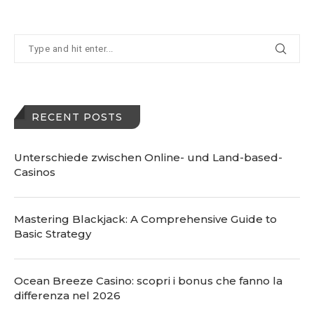
RECENT POSTS
Unterschiede zwischen Online- und Land-based-
Casinos
Mastering Blackjack: A Comprehensive Guide to
Basic Strategy
Ocean Breeze Casino: scopri i bonus che fanno la
differenza nel 2026