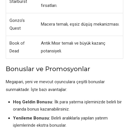
Starburst
fırsatları.
Gonzo’s
Macera temalı, eşsiz düşüş mekanizması.
Quest
Book of
Antik Mısır temalı ve büyük kazanç
Dead
potansiyeli.
Bonuslar ve Promosyonlar
Megapari, yeni ve mevcut oyunculara çeşitli bonuslar
sunmaktadır. İşte bazı avantajlar:
Hoş Geldin Bonusu:
İlk para yatırma işleminizde belirli bir
oranda bonus kazanabilirsiniz.
Yenileme Bonusu:
Belirli aralıklarla yapılan yatırım
işlemlerinde ekstra bonuslar.