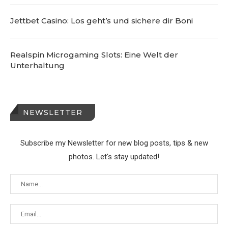
Jettbet Casino: Los geht’s und sichere dir Boni
Realspin Microgaming Slots: Eine Welt der
Unterhaltung
NEWSLETTER
Subscribe my Newsletter for new blog posts, tips & new
photos. Let's stay updated!