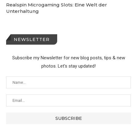
Realspin Microgaming Slots: Eine Welt der
Unterhaltung
NEWSLETTER
Subscribe my Newsletter for new blog posts, tips & new
photos. Let's stay updated!