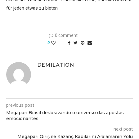
für jeden etwas zu bieten.
0 comment
0
DEMILATION
previous post
Megapari Brasil desbravando o universo das apostas
emocionantes
next post
Megapari Giriş ile Kazanç Kapılarını Aralamanın Yolu