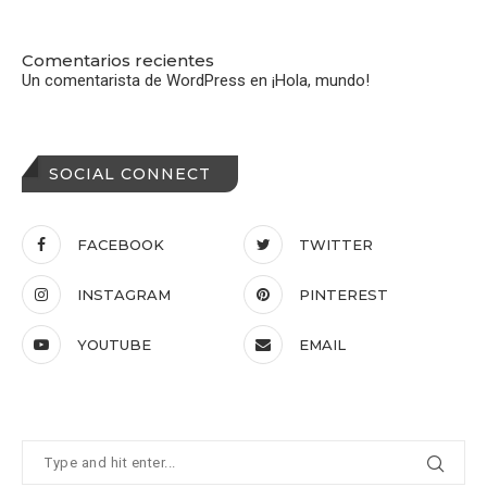
Comentarios recientes
Un comentarista de WordPress
en
¡Hola, mundo!
SOCIAL CONNECT
FACEBOOK
TWITTER
INSTAGRAM
PINTEREST
YOUTUBE
EMAIL