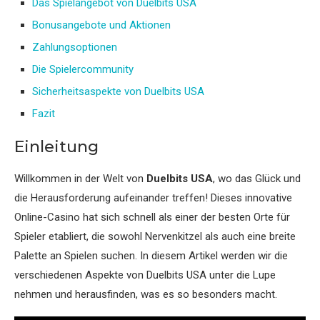
Das Spielangebot von Duelbits USA
Bonusangebote und Aktionen
Zahlungsoptionen
Die Spielercommunity
Sicherheitsaspekte von Duelbits USA
Fazit
Einleitung
Willkommen in der Welt von
Duelbits USA
, wo das Glück und
die Herausforderung aufeinander treffen! Dieses innovative
Online-Casino hat sich schnell als einer der besten Orte für
Spieler etabliert, die sowohl Nervenkitzel als auch eine breite
Palette an Spielen suchen. In diesem Artikel werden wir die
verschiedenen Aspekte von Duelbits USA unter die Lupe
nehmen und herausfinden, was es so besonders macht.