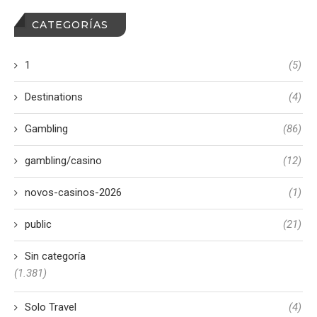
CATEGORÍAS
1
(5)
Destinations
(4)
Gambling
(86)
gambling/casino
(12)
novos-casinos-2026
(1)
public
(21)
Sin categoría
(1.381)
Solo Travel
(4)