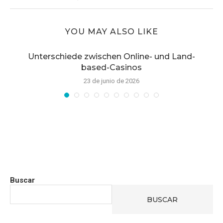
YOU MAY ALSO LIKE
Unterschiede zwischen Online- und Land-
based-Casinos
23 de junio de 2026
Buscar
BUSCAR