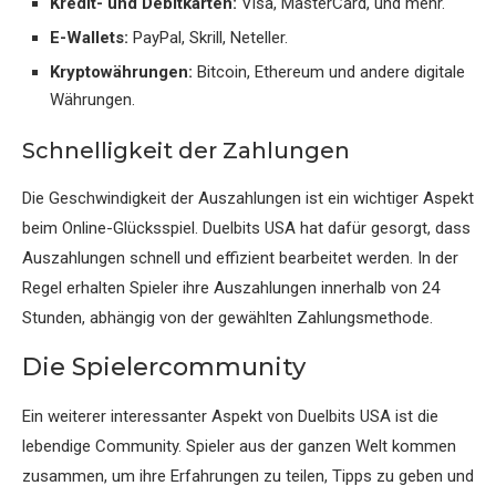
Kredit- und Debitkarten:
Visa, MasterCard, und mehr.
E-Wallets:
PayPal, Skrill, Neteller.
Kryptowährungen:
Bitcoin, Ethereum und andere digitale
Währungen.
Schnelligkeit der Zahlungen
Die Geschwindigkeit der Auszahlungen ist ein wichtiger Aspekt
beim Online-Glücksspiel. Duelbits USA hat dafür gesorgt, dass
Auszahlungen schnell und effizient bearbeitet werden. In der
Regel erhalten Spieler ihre Auszahlungen innerhalb von 24
Stunden, abhängig von der gewählten Zahlungsmethode.
Die Spielercommunity
Ein weiterer interessanter Aspekt von Duelbits USA ist die
lebendige Community. Spieler aus der ganzen Welt kommen
zusammen, um ihre Erfahrungen zu teilen, Tipps zu geben und