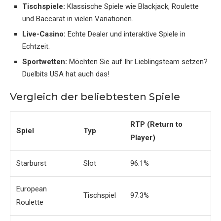
Tischspiele:
Klassische Spiele wie Blackjack, Roulette
und Baccarat in vielen Variationen.
Live-Casino:
Echte Dealer und interaktive Spiele in
Echtzeit.
Sportwetten:
Möchten Sie auf Ihr Lieblingsteam setzen?
Duelbits USA hat auch das!
Vergleich der beliebtesten Spiele
RTP (Return to
Spiel
Typ
Player)
Starburst
Slot
96.1%
European
Tischspiel
97.3%
Roulette