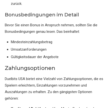
zurück.
Bonusbedingungen im Detail
Bevor Sie einen Bonus in Anspruch nehmen, sollten Sie die
Bonusbedingungen genau lesen. Das beinhaltet:
Mindesteinzahlungsbetrag
Umsatzanforderungen
Gültigkeitsdauer der Angebote
Zahlungsoptionen
Duelbits USA bietet eine Vielzahl von Zahlungsoptionen, die es
Spielern erleichtern, Einzahlungen vorzunehmen und
Auszahlungen zu erhalten. Zu den gängigsten Optionen
gehören: