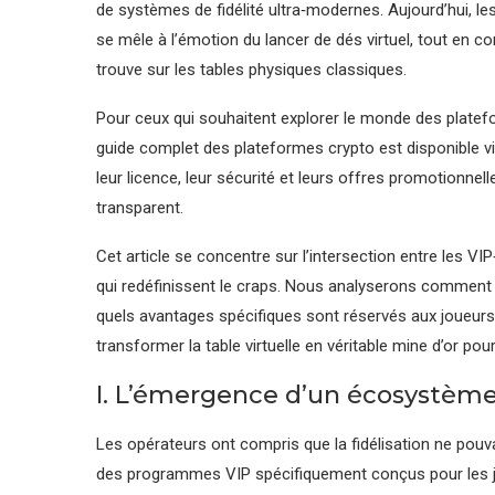
de systèmes de fidélité ultra‑modernes. Aujourd’hui, les
se mêle à l’émotion du lancer de dés virtuel, tout en c
trouve sur les tables physiques classiques.
Pour ceux qui souhaitent explorer le monde des platefo
guide complet des plateformes crypto est disponible v
leur licence, leur sécurité et leurs offres promotionnelle
transparent.
Cet article se concentre sur l’intersection entre les VI
qui redéfinissent le craps. Nous analyserons comment 
quels avantages spécifiques sont réservés aux joueurs
transformer la table virtuelle en véritable mine d’or po
I. L’émergence d’un écosystème
Les opérateurs ont compris que la fidélisation ne pouvai
des programmes VIP spécifiquement conçus pour les je