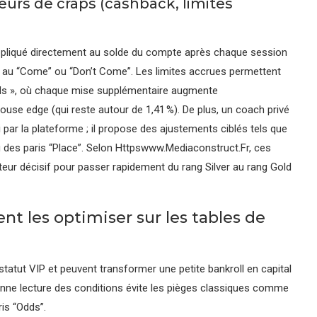
eurs de craps (cashback, limites
appliqué directement au solde du compte après chaque session
ente au “Come” ou “Don’t Come”. Les limites accrues permettent
odds », où chaque mise supplémentaire augmente
house edge (qui reste autour de 1,41 %). De plus, un coach privé
 par la plateforme ; il propose des ajustements ciblés tels que
ng des paris “Place”. Selon Httpswww.Mediaconstruct.Fr, ces
ur décisif pour passer rapidement du rang Silver au rang Gold
nt les optimiser sur les tables de
tatut VIP et peuvent transformer une petite bankroll en capital
bonne lecture des conditions évite les pièges classiques comme
ris “Odds”.