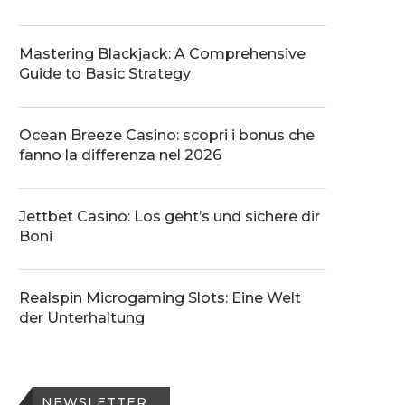
Mastering Blackjack: A Comprehensive
Guide to Basic Strategy
Ocean Breeze Casino: scopri i bonus che
fanno la differenza nel 2026
Jettbet Casino: Los geht’s und sichere dir
Boni
Realspin Microgaming Slots: Eine Welt
der Unterhaltung
NEWSLETTER