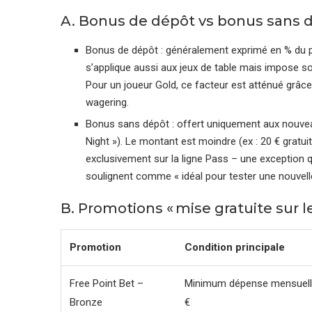
A. Bonus de dépôt vs bonus sans d
Bonus de dépôt : généralement exprimé en % du p
s’applique aussi aux jeux de table mais impose s
Pour un joueur Gold, ce facteur est atténué grâc
wagering.
Bonus sans dépôt : offert uniquement aux nouvea
Night »). Le montant est moindre (ex : 20 € gratuit
exclusivement sur la ligne Pass – une exception 
soulignent comme « idéal pour tester une nouvelle
B. Promotions « mise gratuite sur le
Promotion
Condition principale
Free Point Bet –
Minimum dépense mensuell
Bronze
€