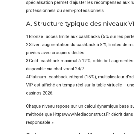
spécialisation permet d’ajuster les récompenses aux ha
professionnels ou semi‑professionnels.
A. Structure typique des niveaux 
1 Bronze : accès limité aux cashbacks (5 % sur les pert
2 Silver : augmentation du cashback à 8 %, limites de mi
privées avec croupiers dédiés.
3 Gold : cashback maximal à 12 %, odds bet augmentés
disponible via chat vocal 24/7.
4 Platinum : cashback intégral (15 %), multiplicateur d’o
VIP est affiché en temps réel sur la table virtuelle – une
casinos 2026.
Chaque niveau repose sur un calcul dynamique basé su
méthode que Httpswww.Mediaconstruct.Fr décrit dans s
responsable ».