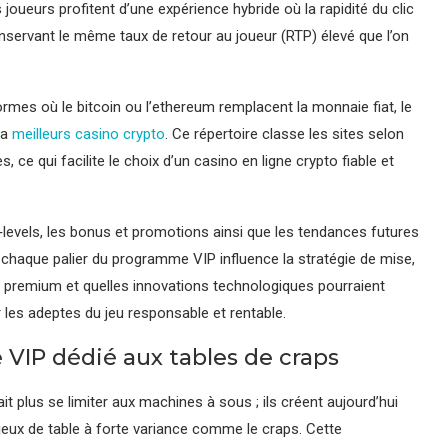
 joueurs profitent d’une expérience hybride où la rapidité du clic
onservant le même taux de retour au joueur (RTP) élevé que l’on
rmes où le bitcoin ou l’ethereum remplacent la monnaie fiat, le
ia
meilleurs casino crypto
. Ce répertoire classe les sites selon
s, ce qui facilite le choix d’un casino en ligne crypto fiable et
P‑levels, les bonus et promotions ainsi que les tendances futures
chaque palier du programme VIP influence la stratégie de mise,
 premium et quelles innovations technologiques pourraient
ur les adeptes du jeu responsable et rentable.
 VIP dédié aux tables de craps
t plus se limiter aux machines à sous ; ils créent aujourd’hui
ux de table à forte variance comme le craps. Cette