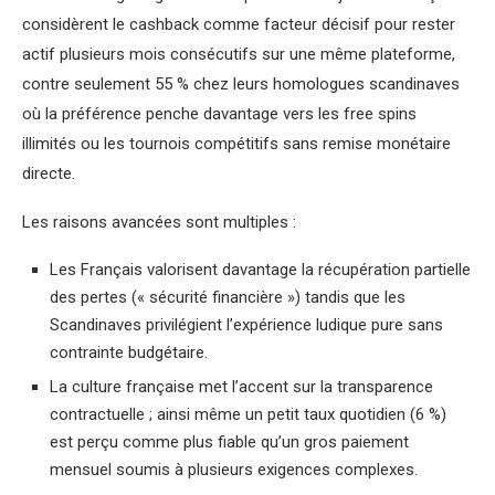
considèrent le cashback comme facteur décisif pour rester
actif plusieurs mois consécutifs sur une même plateforme,
contre seulement 55 % chez leurs homologues scandinaves
où la préférence penche davantage vers les free spins
illimités ou les tournois compétitifs sans remise monétaire
directe.
Les raisons avancées sont multiples :
Les Français valorisent davantage la récupération partielle
des pertes (« sécurité financière ») tandis que les
Scandinaves privilégient l’expérience ludique pure sans
contrainte budgétaire.
La culture française met l’accent sur la transparence
contractuelle ; ainsi même un petit taux quotidien (6 %)
est perçu comme plus fiable qu’un gros paiement
mensuel soumis à plusieurs exigences complexes.