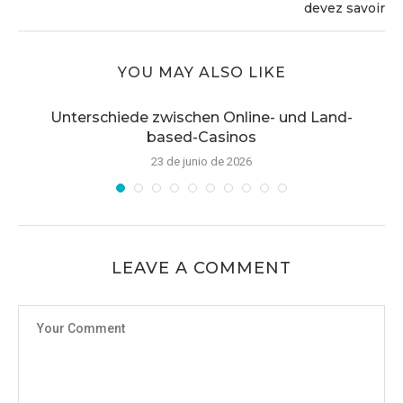
devez savoir
YOU MAY ALSO LIKE
Unterschiede zwischen Online- und Land-
based-Casinos
23 de junio de 2026
LEAVE A COMMENT