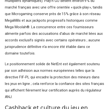
multipliers dynamiques). Play’n GO détient environ 9 % du
marché français avec une offre orientée « quick‑play », tandis
que Microgaming conserve près de 15 % grâce à son réseau
MegaMills et aux jackpots progressifs historiques comme
Mega Moolah®. La concurrence entre ces fournisseurs
alimente parfois des accusations d’abus de marché liées aux
accords exclusifs signés avec certains opérateurs ; aucune
jurisprudence définitive n’a encore été établie dans ce
domaine toutefois.
Le positionnement solide de NetEnt est également soutenu
par son adhésion aux normes européennes telles que la
directive FIF‑PL qui encadre la protection des mineurs dans
les jeux en ligne ; cela renforce la confiance des sites français
qui affichent fièrement leur certification auprès du régulateur
ANJ.
Cashback et culture du jeu en