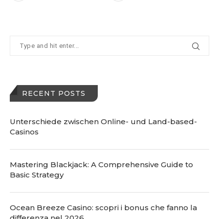
RECENT POSTS
Unterschiede zwischen Online- und Land-based-
Casinos
Mastering Blackjack: A Comprehensive Guide to
Basic Strategy
Ocean Breeze Casino: scopri i bonus che fanno la
differenza nel 2026