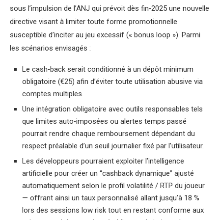
sous l’impulsion de l’ANJ qui prévoit dès fin‑2025 une nouvelle
directive visant à limiter toute forme promotionnelle
susceptible d’inciter au jeu excessif (« bonus loop »). Parmi
les scénarios envisagés :
Le cash‑back serait conditionné à un dépôt minimum
obligatoire (€25) afin d’éviter toute utilisation abusive via
comptes multiples.
Une intégration obligatoire avec outils responsables tels
que limites auto‑imposées ou alertes temps passé
pourrait rendre chaque remboursement dépendant du
respect préalable d’un seuil journalier fixé par l’utilisateur.
Les développeurs pourraient exploiter l’intelligence
artificielle pour créer un “cashback dynamique” ajusté
automatiquement selon le profil volatilité / RTP du joueur
— offrant ainsi un taux personnalisé allant jusqu’à 18 %
lors des sessions low risk tout en restant conforme aux