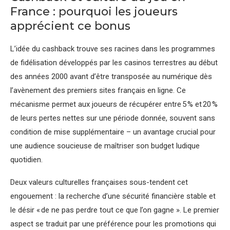
France : pourquoi les joueurs
apprécient ce bonus
L’idée du cashback trouve ses racines dans les programmes
de fidélisation développés par les casinos terrestres au début
des années 2000 avant d’être transposée au numérique dès
l’avènement des premiers sites français en ligne. Ce
mécanisme permet aux joueurs de récupérer entre 5 % et 20 %
de leurs pertes nettes sur une période donnée, souvent sans
condition de mise supplémentaire – un avantage crucial pour
une audience soucieuse de maîtriser son budget ludique
quotidien.
Deux valeurs culturelles françaises sous-tendent cet
engouement : la recherche d’une sécurité financière stable et
le désir « de ne pas perdre tout ce que l’on gagne ». Le premier
aspect se traduit par une préférence pour les promotions qui