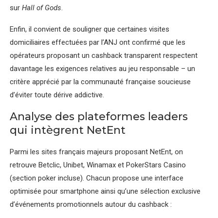
sur
Hall of Gods
.
Enfin, il convient de souligner que certaines visites
domiciliaires effectuées par l’ANJ ont confirmé que les
opérateurs proposant un cashback transparent respectent
davantage les exigences relatives au jeu responsable – un
critère apprécié par la communauté française soucieuse
d’éviter toute dérive addictive.
Analyse des plateformes leaders
qui intègrent NetEnt
Parmi les sites français majeurs proposant NetEnt, on
retrouve Betclic, Unibet, Winamax et PokerStars Casino
(section poker incluse). Chacun propose une interface
optimisée pour smartphone ainsi qu’une sélection exclusive
d’événements promotionnels autour du cashback :