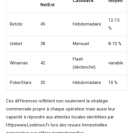
Cashback
moyen
NetEnt
12‑15
Betclic
45
Hebdomadaire
%
Unibet
38
Mensuel
8‑10 %
Flash
Winamax
42
variable
(déclenché)
PokerStars
30
Hebdomadaire
10 %
Ces différences reflètent non seulement la stratégie
commerciale propre à chaque opérateur mais aussi leur
capacité à répondre aux attentes locales identifiées par
Httpswww.Lextimes.Fr lors des revues trimestrielles