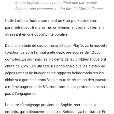
été partagé, et nous avons utilisé une partie pour
financer nos vacances. »
– La famille Martin, France.
Cette histoire illustre comment un Compte Famille bien
paramétré peut transformer un événement potentiellement
stressant en une opportunité positive.
Dans une étude de cas commandée par PlayNova, la nouvelle
fonction de suivi familial a été déployée auprès de 12 000
comptes. En six mois, les incidents de jeu problématique ont
chuté de 25 %. Les utilisateurs ont signalé que les alertes de
dépassement de budget et les rapports hebdomadaires les
aidaient à garder le contrôle. Le taux de rétention des joueurs
a même augmenté de 8 %, montrant que la protection ne nuit
pas à l’engagement.
Un autre témoignage provient de Sophie, mère de deux
enfants, qui a découvert le casino Betsson via Loeilurbain.Fr.