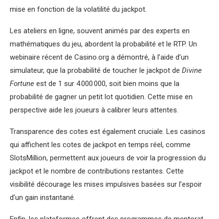
mise en fonction de la volatilité du jackpot.
Les ateliers en ligne, souvent animés par des experts en
mathématiques du jeu, abordent la probabilité et le RTP. Un
webinaire récent de Casino.org a démontré, à l’aide d’un
simulateur, que la probabilité de toucher le jackpot de
Divine
Fortune
est de 1 sur 4 000 000, soit bien moins que la
probabilité de gagner un petit lot quotidien. Cette mise en
perspective aide les joueurs à calibrer leurs attentes.
Transparence des cotes est également cruciale. Les casinos
qui affichent les cotes de jackpot en temps réel, comme
SlotsMillion, permettent aux joueurs de voir la progression du
jackpot et le nombre de contributions restantes. Cette
visibilité décourage les mises impulsives basées sur l’espoir
d’un gain instantané.