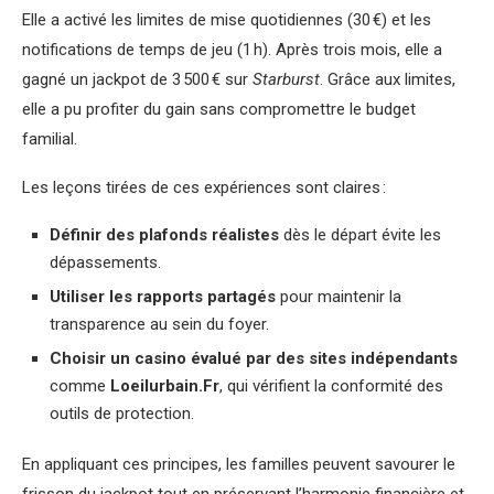
Elle a activé les limites de mise quotidiennes (30 €) et les
notifications de temps de jeu (1 h). Après trois mois, elle a
gagné un jackpot de 3 500 € sur
Starburst
. Grâce aux limites,
elle a pu profiter du gain sans compromettre le budget
familial.
Les leçons tirées de ces expériences sont claires :
Définir des plafonds réalistes
dès le départ évite les
dépassements.
Utiliser les rapports partagés
pour maintenir la
transparence au sein du foyer.
Choisir un casino évalué par des sites indépendants
comme
Loeilurbain.Fr
, qui vérifient la conformité des
outils de protection.
En appliquant ces principes, les familles peuvent savourer le