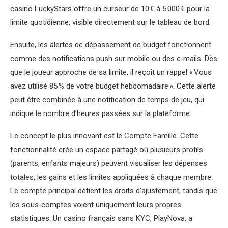
casino LuckyStars offre un curseur de 10 € à 5 000 € pour la
limite quotidienne, visible directement sur le tableau de bord.
Ensuite, les alertes de dépassement de budget fonctionnent
comme des notifications push sur mobile ou des e‑mails. Dès
que le joueur approche de sa limite, il reçoit un rappel « Vous
avez utilisé 85 % de votre budget hebdomadaire ». Cette alerte
peut être combinée à une notification de temps de jeu, qui
indique le nombre d’heures passées sur la plateforme.
Le concept le plus innovant est le Compte Famille. Cette
fonctionnalité crée un espace partagé où plusieurs profils
(parents, enfants majeurs) peuvent visualiser les dépenses
totales, les gains et les limites appliquées à chaque membre.
Le compte principal détient les droits d’ajustement, tandis que
les sous‑comptes voient uniquement leurs propres
statistiques. Un casino français sans KYC, PlayNova, a