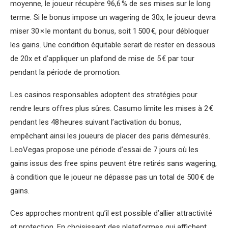
moyenne, le joueur récupère 96,6 % de ses mises sur le long
terme. Si le bonus impose un wagering de 30x, le joueur devra
miser 30 × le montant du bonus, soit 1 500 €, pour débloquer
les gains. Une condition équitable serait de rester en dessous
de 20x et d’appliquer un plafond de mise de 5 € par tour
pendant la période de promotion.
Les casinos responsables adoptent des stratégies pour
rendre leurs offres plus sûres. Casumo limite les mises à 2 €
pendant les 48 heures suivant l’activation du bonus,
empêchant ainsi les joueurs de placer des paris démesurés.
LeoVegas propose une période d’essai de 7 jours où les
gains issus des free spins peuvent être retirés sans wagering,
à condition que le joueur ne dépasse pas un total de 500 € de
gains.
Ces approches montrent qu’il est possible d’allier attractivité
et protection. En choisissant des plateformes qui affichent