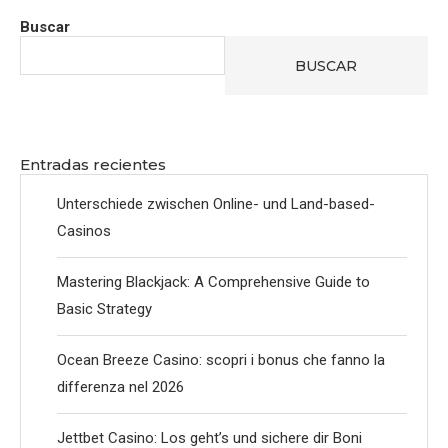
Buscar
BUSCAR
Entradas recientes
Unterschiede zwischen Online- und Land-based-
Casinos
Mastering Blackjack: A Comprehensive Guide to
Basic Strategy
Ocean Breeze Casino: scopri i bonus che fanno la
differenza nel 2026
Jettbet Casino: Los geht’s und sichere dir Boni