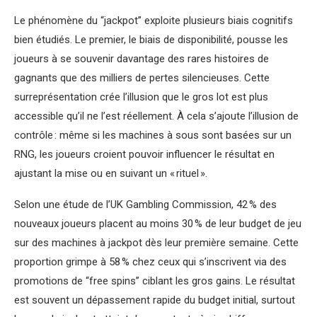
Le phénomène du “jackpot” exploite plusieurs biais cognitifs
bien étudiés. Le premier, le biais de disponibilité, pousse les
joueurs à se souvenir davantage des rares histoires de
gagnants que des milliers de pertes silencieuses. Cette
surreprésentation crée l’illusion que le gros lot est plus
accessible qu’il ne l’est réellement. À cela s’ajoute l’illusion de
contrôle : même si les machines à sous sont basées sur un
RNG, les joueurs croient pouvoir influencer le résultat en
ajustant la mise ou en suivant un « rituel ».
Selon une étude de l’UK Gambling Commission, 42 % des
nouveaux joueurs placent au moins 30 % de leur budget de jeu
sur des machines à jackpot dès leur première semaine. Cette
proportion grimpe à 58 % chez ceux qui s’inscrivent via des
promotions de “free spins” ciblant les gros gains. Le résultat
est souvent un dépassement rapide du budget initial, surtout