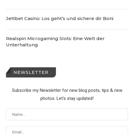
Jettbet Casino: Los geht’s und sichere dir Boni
Realspin Microgaming Slots: Eine Welt der
Unterhaltung
NEWSLETTER
Subscribe my Newsletter for new blog posts, tips & new
photos. Let's stay updated!