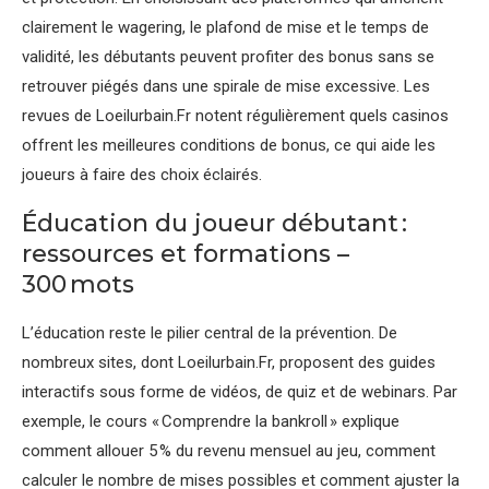
clairement le wagering, le plafond de mise et le temps de
validité, les débutants peuvent profiter des bonus sans se
retrouver piégés dans une spirale de mise excessive. Les
revues de Loeilurbain.Fr notent régulièrement quels casinos
offrent les meilleures conditions de bonus, ce qui aide les
joueurs à faire des choix éclairés.
Éducation du joueur débutant :
ressources et formations –
300 mots
L’éducation reste le pilier central de la prévention. De
nombreux sites, dont Loeilurbain.Fr, proposent des guides
interactifs sous forme de vidéos, de quiz et de webinars. Par
exemple, le cours « Comprendre la bankroll » explique
comment allouer 5 % du revenu mensuel au jeu, comment
calculer le nombre de mises possibles et comment ajuster la