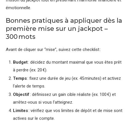
frisson du jackpot tout en préservant l’harmonie financière et
émotionnelle.
Bonnes pratiques à appliquer dès la
première mise sur un jackpot –
300 mots
Avant de cliquer sur “mise”, suivez cette checklist :
Budget
: décidez du montant maximal que vous êtes prêt
à perdre (ex. 20 €).
Temps
: fixez une durée de jeu (ex. 45 minutes) et activez
l’alerte de temps.
Objectif
: définissez un gain cible réaliste (ex. 100 €) et
arrêtez‑vous si vous l’atteignez.
Limites
: vérifiez que vos limites de dépôt et de mise sont
actives sur le compte.