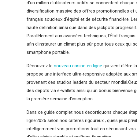
d’un million d’utilisateurs actifs se connectent chaque 
diversification massive des offres promotionnelles et 
français soucieux d’équité et de sécurité financière. 
haute définition ainsi que dans des jackpots progressifs
Parallèlement aux avancées techniques, l’État françai
afin d’instaurer un climat plus sûr pour tous ceux qui s
smartphone portable.
Découvrez le
nouveau casino en ligne
qui vient d’être 
propose une interface ultra‑responsive adaptée aux sm
provenant des studios leaders du secteur mondial.Ceux 
des dépôts via e‑wallets ainsi qu’un bonus bienvenue 
la première semaine d’inscription.​
Dans ce guide complet nous décortiquons chaque étape
ligne 2026 selon nos critères rigoureux , quels jeux pri
intelligemment vos promotions tout en sécurisant vos