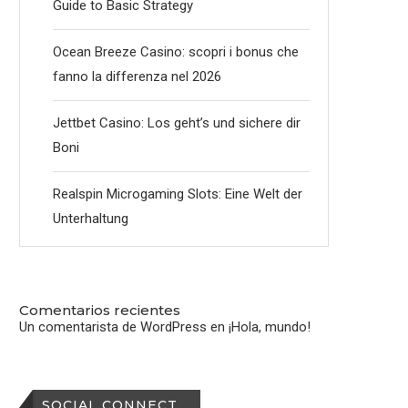
Guide to Basic Strategy
Ocean Breeze Casino: scopri i bonus che
fanno la differenza nel 2026
Jettbet Casino: Los geht’s und sichere dir
Boni
Realspin Microgaming Slots: Eine Welt der
Unterhaltung
Comentarios recientes
Un comentarista de WordPress
en
¡Hola, mundo!
SOCIAL CONNECT