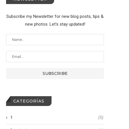
Subscribe my Newsletter for new blog posts, tips &
new photos. Let's stay updated!
CATEGORÍAS
1
(5)