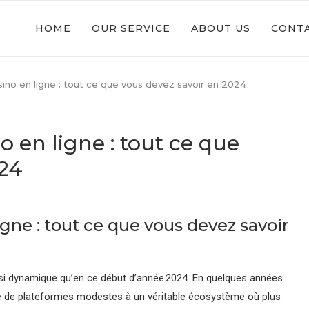
HOME
OUR SERVICE
ABOUT US
CONTA
ino en ligne : tout ce que vous devez savoir en 2024
 en ligne : tout ce que
024
gne : tout ce que vous devez savoir
si dynamique qu’en ce début d’année 2024. En quelques années
e de plateformes modestes à un véritable écosystème où plus