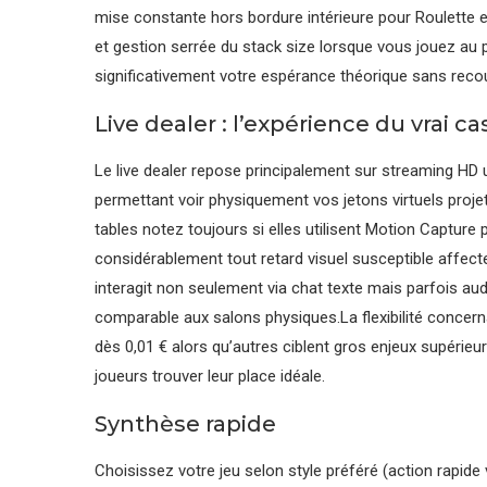
mise constante hors bordure intérieure pour Roulette 
et gestion serrée du stack size lorsque vous jouez au 
significativement votre espérance théorique sans recou
Live dealer : l’expérience du vrai ca
Le live dealer repose principalement sur streaming HD
permettant voir physiquement vos jetons virtuels proj
tables notez toujours si elles utilisent Motion Capture
considérablement tout retard visuel susceptible affec
interagit non seulement via chat texte mais parfois au
comparable aux salons physiques.La flexibilité concern
dès 0,01 € alors qu’autres ciblent gros enjeux supérie
joueurs trouver leur place idéale.​
Synthèse rapide
Choisissez votre jeu selon style préféré (action rapide v