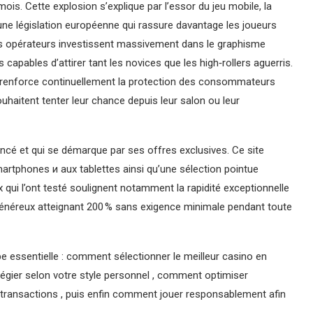
mois. Cette explosion s’explique par l’essor du jeu mobile, la
une législation européenne qui rassure davantage les joueurs
Les opérateurs investissent massivement dans le graphisme
 capables d’attirer tant les novices que les high‑rollers aguerris.
s renforce continuellement la protection des consommateurs
ouhaitent tenter leur chance depuis leur salon ou leur
lancé et qui se démarque par ses offres exclusives. Ce site
artphones и aux tablettes ainsi qu’une sélection pointue
qui l’ont testé soulignent notamment la rapidité exceptionnelle
généreux atteignant 200 % sans exigence minimale pendant toute
 essentielle : comment sélectionner le meilleur casino en
vilégier selon votre style personnel , comment optimiser
 transactions , puis enfin comment jouer responsablement afin