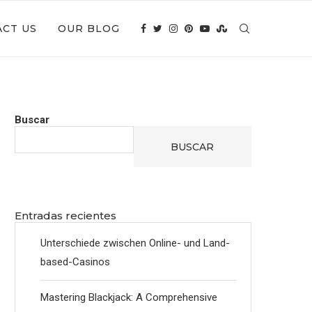
CT US
OUR BLOG
Buscar
BUSCAR
Entradas recientes
Unterschiede zwischen Online- und Land-
based-Casinos
Mastering Blackjack: A Comprehensive