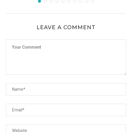
LEAVE A COMMENT