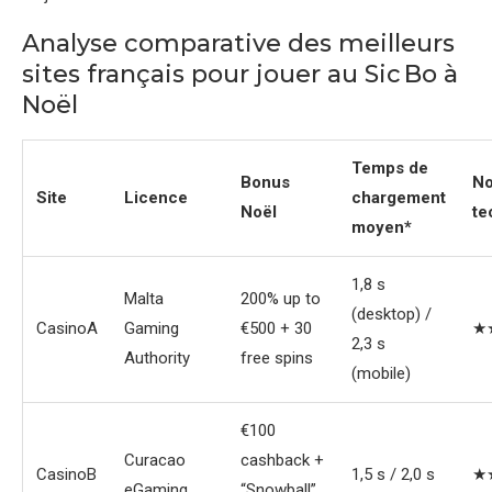
Analyse comparative des meilleurs
sites français pour jouer au Sic Bo à
Noël
Temps de
Bonus
No
Site
Licence
chargement
Noël
te
moyen*
1,8 s
Malta
200% up to
(desktop) /
CasinoA
Gaming
€500 + 30
★
2,3 s
Authority
free spins
(mobile)
€100
Curacao
cashback +
CasinoB
1,5 s / 2,0 s
★
eGaming
“Snowball”