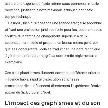
assure une expérience fluide même sous connexion mobile
moyenne, justifiant la note maximale attribuée par notre
équipe technique.
– CasinoC, bien qu’il possède une licence française reconnue
offrant une protection juridique forte pour les joueurs locaux,
souffre d’un temps de chargement supérieur à deux
secondes sur mobile et propose un bonus moins généreux
que ses concurrents ; cela se traduit par une note technique
légèrement inférieure malgré sa conformité réglementaire
exemplaire.
Ces trois plateformes illustrent comment différents critères
– licence fiable, rapidité d’exécution et richesse
promotionnelle – influencent directement l’expérience festive
autour du Sic Bo durant Noël.
L’impact des graphismes et du son