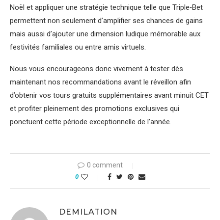
Noël et appliquer une stratégie technique telle que Triple‑Bet
permettent non seulement d’amplifier ses chances de gains
mais aussi d’ajouter une dimension ludique mémorable aux
festivités familiales ou entre amis virtuels.
Nous vous encourageons donc vivement à tester dès
maintenant nos recommandations avant le réveillon afin
d’obtenir vos tours gratuits supplémentaires avant minuit CET
et profiter pleinement des promotions exclusives qui
ponctuent cette période exceptionnelle de l’année.
0 comment
0
DEMILATION