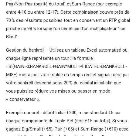
Pair/Non‑Pair (pairité du total) et Sum‑Range (par exemple
entre 4‑10 ou entre 12‑17). Cette combinaison couvre près de
70 % des résultats possibles tout en conservant un RTP global
proche de 98 % lorsque l’on bénéficie d’un multiplicateur “Ice
Blast”.
Gestion du bankroll – Utilisez un tableau Excel automatisé où
chaque ligne représente un tour ; la formule
=SI(GAIN>0;BANKROLL+GAIN*MULTIPLICATEUR;BANKROLL-
MISE) met à jour votre solde en temps réel et signale dès que
votre bankroll descend sous 20 % du capital initial afin que
vous puissiez réduire vos mises ou passer en mode
« conservateur ».
Exemple concret : dépôt initial €200, mise standard €5 sur
chaque composante du Triple‑Bet (soit €15 au total). Si vous
gagnez Big/Small (+€5), Pair (+€5) et Sum‑Range (+€10) avec