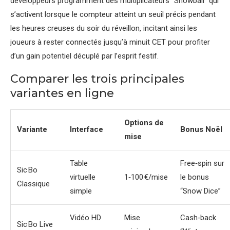
développeurs programment des multiplicateurs “Snowball” qui
s’activent lorsque le compteur atteint un seuil précis pendant
les heures creuses du soir du réveillon, incitant ainsi les
joueurs à rester connectés jusqu’à minuit CET pour profiter
d’un gain potentiel décuplé par l’esprit festif.
Comparer les trois principales
variantes en ligne
Options de
Variante
Interface
Bonus Noël
mise
Table
Free‑spin sur
Sic Bo
virtuelle
1‑100 €/mise
le bonus
Classique
simple
“Snow Dice”
Vidéo HD
Mise
Cash‑back
Sic Bo Live