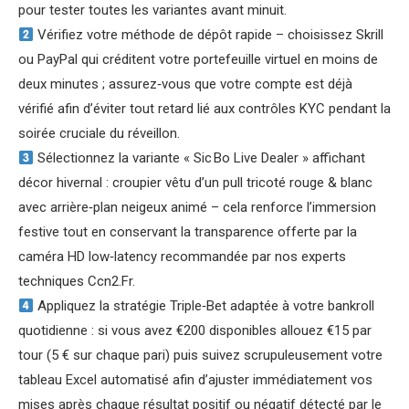
pour tester toutes les variantes avant minuit.
Vérifiez votre méthode de dépôt rapide – choisissez Skrill
ou PayPal qui créditent votre portefeuille virtuel en moins de
deux minutes ; assurez‑vous que votre compte est déjà
vérifié afin d’éviter tout retard lié aux contrôles KYC pendant la
soirée cruciale du réveillon.
Sélectionnez la variante « Sic Bo Live Dealer » affichant
décor hivernal : croupier vêtu d’un pull tricoté rouge & blanc
avec arrière‑plan neigeux animé – cela renforce l’immersion
festive tout en conservant la transparence offerte par la
caméra HD low‑latency recommandée par nos experts
techniques Ccn2.Fr.
Appliquez la stratégie Triple‑Bet adaptée à votre bankroll
quotidienne : si vous avez €200 disponibles allouez €15 par
tour (5 € sur chaque pari) puis suivez scrupuleusement votre
tableau Excel automatisé afin d’ajuster immédiatement vos
mises après chaque résultat positif ou négatif détecté par le