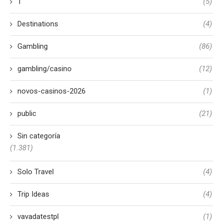
1
(5)
Destinations
(4)
Gambling
(86)
gambling/casino
(12)
novos-casinos-2026
(1)
public
(21)
Sin categoría
(1.381)
Solo Travel
(4)
Trip Ideas
(4)
vavadatestpl
(1)