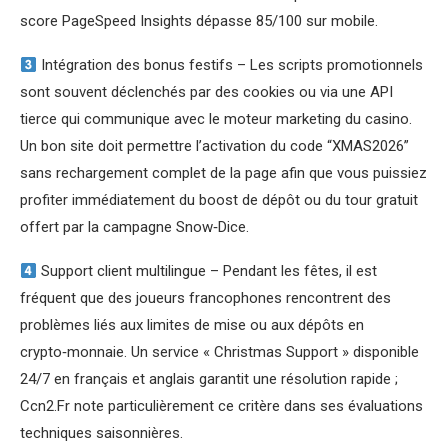
score PageSpeed Insights dépasse 85/100 sur mobile.
Intégration des bonus festifs – Les scripts promotionnels
sont souvent déclenchés par des cookies ou via une API
tierce qui communique avec le moteur marketing du casino.
Un bon site doit permettre l’activation du code “XMAS2026”
sans rechargement complet de la page afin que vous puissiez
profiter immédiatement du boost de dépôt ou du tour gratuit
offert par la campagne Snow‑Dice.
Support client multilingue – Pendant les fêtes, il est
fréquent que des joueurs francophones rencontrent des
problèmes liés aux limites de mise ou aux dépôts en
crypto‑monnaie. Un service « Christmas Support » disponible
24/7 en français et anglais garantit une résolution rapide ;
Ccn2.Fr note particulièrement ce critère dans ses évaluations
techniques saisonnières.