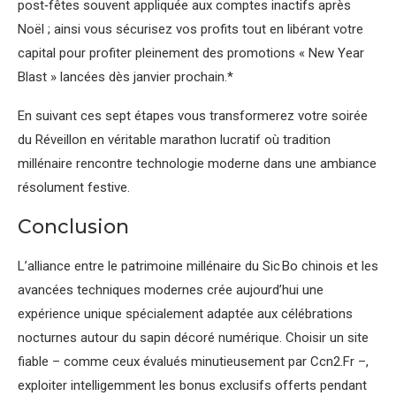
post‑fêtes souvent appliquée aux comptes inactifs après
Noël ; ainsi vous sécurisez vos profits tout en libérant votre
capital pour profiter pleinement des promotions « New Year
Blast » lancées dès janvier prochain.*
En suivant ces sept étapes vous transformerez votre soirée
du Réveillon en véritable marathon lucratif où tradition
millénaire rencontre technologie moderne dans une ambiance
résolument festive.
Conclusion
L’alliance entre le patrimoine millénaire du Sic Bo chinois et les
avancées techniques modernes crée aujourd’hui une
expérience unique spécialement adaptée aux célébrations
nocturnes autour du sapin décoré numérique. Choisir un site
fiable – comme ceux évalués minutieusement par Ccn2.Fr –,
exploiter intelligemment les bonus exclusifs offerts pendant