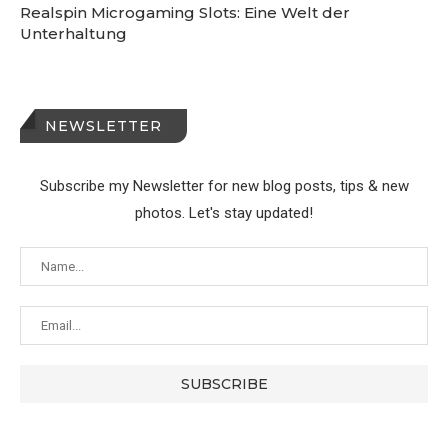
Realspin Microgaming Slots: Eine Welt der
Unterhaltung
NEWSLETTER
Subscribe my Newsletter for new blog posts, tips & new
photos. Let's stay updated!