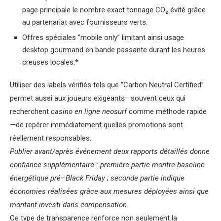
page principale le nombre exact tonnage CO₂ évité grâce
au partenariat avec fournisseurs verts.
Offres spéciales “mobile only” limitant ainsi usage
desktop gourmand en bande passante durant les heures
creuses locales.*
Utiliser des labels vérifiés tels que “Carbon Neutral Certified”
permet aussi aux joueurs exigeants—souvent ceux qui
recherchent
casino en ligne neosurf
comme méthode rapide
—de repérer immédiatement quelles promotions sont
réellement responsables.
Publier avant/après événement deux rapports détaillés donne
confiance supplémentaire : première partie montre baseline
énergétique pré–Black Friday ; seconde partie indique
économies réalisées grâce aux mesures déployées ainsi que
montant investi dans compensation.
Ce type de transparence renforce non seulement la