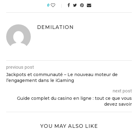
0
DEMILATION
previous post
Jackpots et communauté – Le nouveau moteur de
l’engagement dans le iGaming
next post
Guide complet du casino en ligne : tout ce que vous
devez savoir
YOU MAY ALSO LIKE