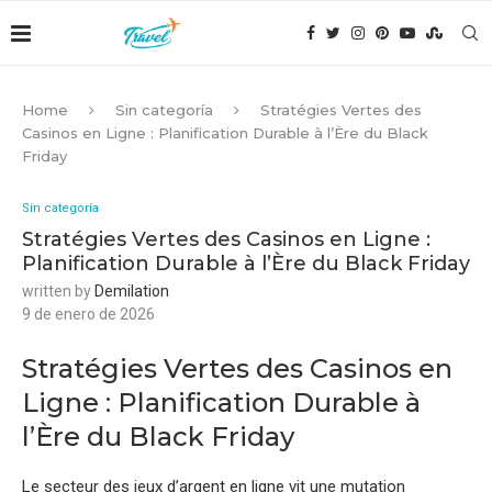
Home
Sin categoría
Stratégies Vertes des
Casinos en Ligne : Planification Durable à l’Ère du Black
Friday
Sin categoría
Stratégies Vertes des Casinos en Ligne :
Planification Durable à l’Ère du Black Friday
written by
Demilation
9 de enero de 2026
Stratégies Vertes des Casinos en
Ligne : Planification Durable à
l’Ère du Black Friday
Le secteur des jeux d’argent en ligne vit une mutation