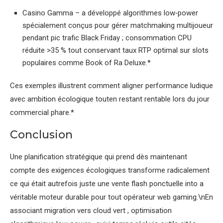
Casino Gamma – a développé algorithmes low‑power
spécialement conçus pour gérer matchmaking multijoueur
pendant pic trafic Black Friday ; consommation CPU
réduite >35 % tout conservant taux RTP optimal sur slots
populaires comme Book of Ra Deluxe.*
Ces exemples illustrent comment aligner performance ludique
avec ambition écologique touten restant rentable lors du jour
commercial phare.*
Conclusion
Une planification stratégique qui prend dès maintenant
compte des exigences écologiques transforme radicalement
ce qui était autrefois juste une vente flash ponctuelle into a
véritable moteur durable pour tout opérateur web gaming.\nEn
associant migration vers cloud vert , optimisation