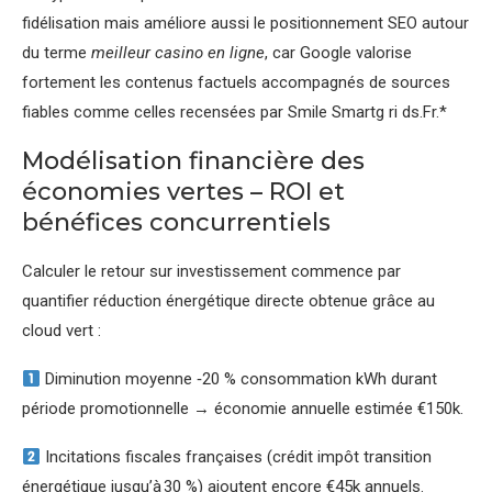
fidélisation mais améliore aussi le positionnement SEO autour
du terme
meilleur casino en ligne
, car Google valorise
fortement les contenus factuels accompagnés de sources
fiables comme celles recensées par Smile Smartg ri ds.Fr.*
Modélisation financière des
économies vertes – ROI et
bénéfices concurrentiels
Calculer le retour sur investissement commence par
quantifier réduction énergétique directe obtenue grâce au
cloud vert :
Diminution moyenne ‑20 % consommation kWh durant
période promotionnelle → économie annuelle estimée €150k.
Incitations fiscales françaises (crédit impôt transition
énergétique jusqu’à 30 %) ajoutent encore €45k annuels.