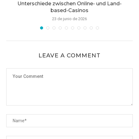
Unterschiede zwischen Online- und Land-
based-Casinos
23 de junio de 2026
LEAVE A COMMENT