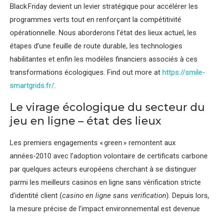
Black Friday devient un levier stratégique pour accélérer les
programmes verts tout en renforçant la compétitivité
opérationnelle. Nous aborderons l’état des lieux actuel, les
étapes d’une feuille de route durable, les technologies
habilitantes et enfin les modèles financiers associés à ces
transformations écologiques. Find out more at
https://smile-
smartgrids.fr/
.
Le virage écologique du secteur du
jeu en ligne – état des lieux
Les premiers engagements « green » remontent aux
années‑2010 avec l’adoption volontaire de certificats carbone
par quelques acteurs européens cherchant à se distinguer
parmi les meilleurs casinos en ligne sans vérification stricte
d’identité client (
casino en ligne sans verification
). Depuis lors,
la mesure précise de l’impact environnemental est devenue