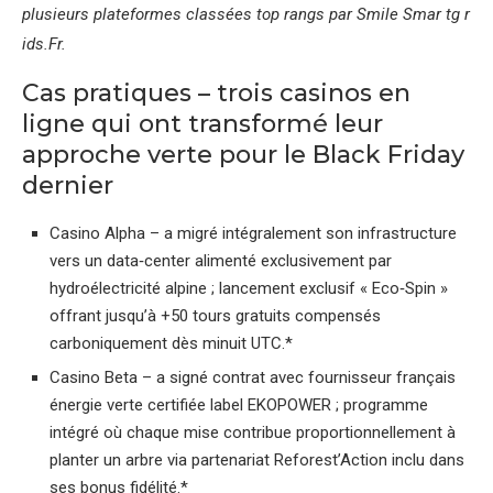
plusieurs plateformes classées top rangs par Smile Smar tg r
ids.Fr.
Cas pratiques – trois casinos en
ligne qui ont transformé leur
approche verte pour le Black Friday
dernier
Casino Alpha – a migré intégralement son infrastructure
vers un data‑center alimenté exclusivement par
hydroélectricité alpine ; lancement exclusif « Eco‑Spin »
offrant jusqu’à +50 tours gratuits compensés
carboniquement dès minuit UTC.*
Casino Beta – a signé contrat avec fournisseur français
énergie verte certifiée label EKOPOWER ; programme
intégré où chaque mise contribue proportionnellement à
planter un arbre via partenariat Reforest’Action inclu dans
ses bonus fidélité.*