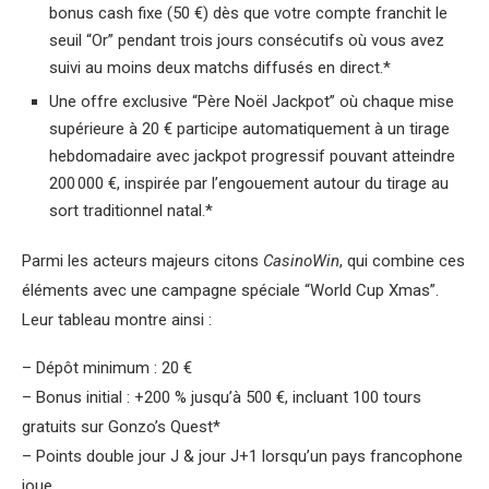
bonus cash fixe (50 €) dès que votre compte franchit le
seuil “Or” pendant trois jours consécutifs où vous avez
suivi au moins deux matchs diffusés en direct.*
Une offre exclusive “Père Noël Jackpot” où chaque mise
supérieure à 20 € participe automatiquement à un tirage
hebdomadaire avec jackpot progressif pouvant atteindre
200 000 €, inspirée par l’engouement autour du tirage au
sort traditionnel natal.*
Parmi les acteurs majeurs citons
CasinoWin
, qui combine ces
éléments avec une campagne spéciale “World Cup Xmas”.
Leur tableau montre ainsi :
– Dépôt minimum : 20 €
– Bonus initial : +200 % jusqu’à 500 €, incluant 100 tours
gratuits sur Gonzo’s Quest*
– Points double jour J & jour J+1 lorsqu’un pays francophone
joue