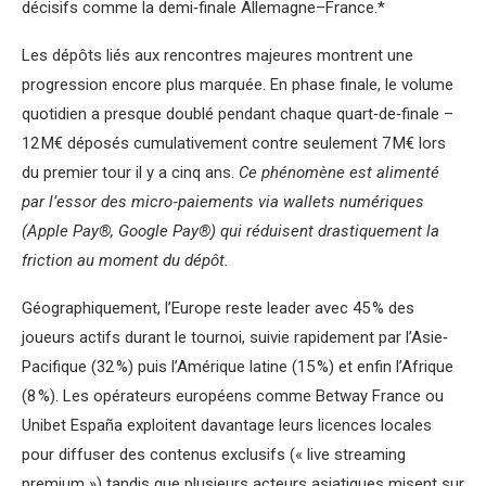
décisifs comme la demi‑finale Allemagne–France.*
Les dépôts liés aux rencontres majeures montrent une
progression encore plus marquée. En phase finale, le volume
quotidien a presque doublé pendant chaque quart‑de‑finale –
12 M€ déposés cumulativement contre seulement 7 M€ lors
du premier tour il y a cinq ans.
Ce phénomène est alimenté
par l’essor des micro‑paiements via wallets numériques
(Apple Pay®, Google Pay®) qui réduisent drastiquement la
friction au moment du dépôt.
Géographiquement, l’Europe reste leader avec 45 % des
joueurs actifs durant le tournoi, suivie rapidement par l’Asie‐
Pacifique (32 %) puis l’Amérique latine (15 %) et enfin l’Afrique
(8 %). Les opérateurs européens comme Betway France ou
Unibet España exploitent davantage leurs licences locales
pour diffuser des contenus exclusifs (« live streaming
premium ») tandis que plusieurs acteurs asiatiques misent sur