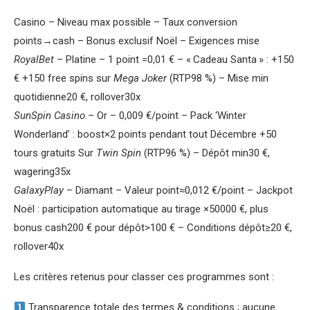
Casino – Niveau max possible – Taux conversion
points→cash – Bonus exclusif Noël – Exigences mise
RoyalBet
– Platine – 1 point =0,01 € – « Cadeau Santa » : +150
€ +150 free spins sur
Mega Joker
(RTP98 %) – Mise min
quotidienne20 €, rollover30x
SunSpin Casino
– Or – 0,009 €/point – Pack ‘Winter
Wonderland’ : boost×2 points pendant tout Décembre +50
tours gratuits Sur
Twin Spin
(RTP96 %) – Dépôt min30 €,
wagering35x
GalaxyPlay
– Diamant – Valeur point≈0,012 €/point – Jackpot
Noël : participation automatique au tirage ×50000 €, plus
bonus cash200 € pour dépôt>100 € – Conditions dépôt≥20 €,
rollover40x
Les critères retenus pour classer ces programmes sont :
Transparence totale des termes & conditions ; aucune