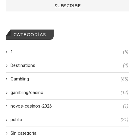
CATEGORÍAS
1
(5)
Destinations
(4)
Gambling
(86)
gambling/casino
(12)
novos-casinos-2026
(1)
public
(21)
Sin categoría