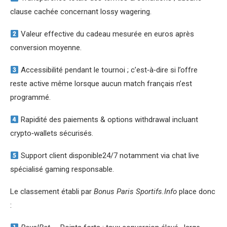
clause cachée concernant lossy wagering.
Valeur effective du cadeau mesurée en euros après
conversion moyenne.
Accessibilité pendant le tournoi ; c’est‑à‑dire si l’offre
reste active même lorsque aucun match français n’est
programmé.
Rapidité des paiements & options withdrawal incluant
crypto‑wallets sécurisés.
Support client disponible24/7 notamment via chat live
spécialisé gaming responsable.
Le classement établi par
Bonus Paris Sportifs.Info
place donc
: