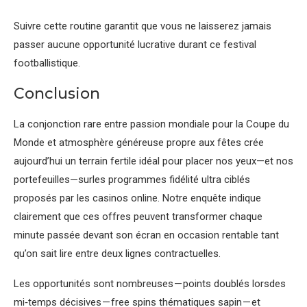
Suivre cette routine garantit que vous ne laisserez jamais
passer aucune opportunité lucrative durant ce festival
footballistique.
Conclusion
La conjonction rare entre passion mondiale pour la Coupe du
Monde et atmosphère généreuse propre aux fêtes crée
aujourd’hui un terrain fertile idéal pour placer nos yeux—et nos
portefeuilles—surles programmes fidélité ultra ciblés
proposés par les casinos online. Notre enquête indique
clairement que ces offres peuvent transformer chaque
minute passée devant son écran en occasion rentable tant
qu’on sait lire entre deux lignes contractuelles.
Les opportunités sont nombreuses — points doublés lors​des
mi‑temps décisives​ — free spins thématiques sapin​ — et