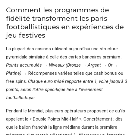
Comment les programmes de
fidélité transforment les paris
footballistiques en expériences de
jeu festives
La plupart des casinos utilisent aujourd’hui une structure
pyramidale similaire à celle des cartes bancaires premium :
Points accumulés → Niveaux (Bronze → Argent → Or →
Platine)
→ Récompenses variées telles que cash bonus ou
free spins.
Chaque euro misé rapporte entre 1, voire jusqu’à 3
points, selon l’offre spécifique liée à l’événement
footballistique.
Pendant le Mondial, plusieurs opérateurs proposent ce qu’ils
appellent le « Double Points Mid‑Half ». Concrètement : dès
que le ballon franchit la ligne médiane durant la première