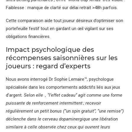
Faiblesse : manque de clarté sur délai retrait >48h parfois.
Cette comparaison aide tout joueur désireux d’optimiser son
portefeuille festif tout en gardant un œil vigilant sur ses
obligations financières.
Impact psychologique des
récompenses saisonnières sur les
joueurs : regard d’experts
Nous avons interrogé Dr Sophie Lemaire™, psychologue
spécialisée dans les comportements addictifs liés aux jeux
d’argent
. Selon elle，“l’effet cadeau” agit comme une forme
puissante de renforcement intermittent ; recevoir
régulièrement un petit bonus (“un spin gratuit”, “une remise”)
déclenche dans le cerveau dopaminergique une libération
similaire à celle observée chez ceux qui ouvrent leurs