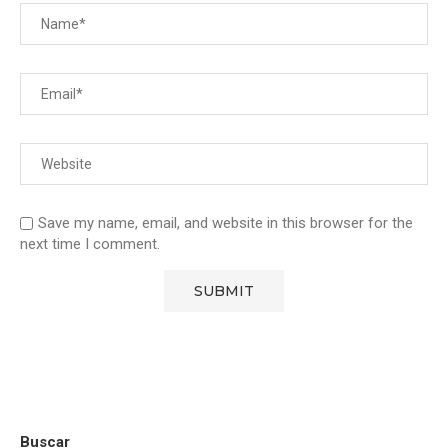
Save my name, email, and website in this browser for the
next time I comment.
Buscar