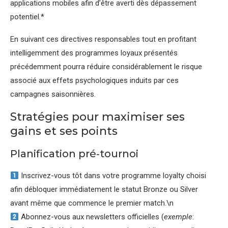
applications mobiles afin d’être averti dès dépassement
potentiel.*
En suivant ces directives responsables tout en profitant
intelligemment des programmes loyaux présentés
précédemment pourra réduire considérablement le risque
associé aux effets psychologiques induits par ces
campagnes saisonnières.
Stratégies pour maximiser ses
gains et ses points
Planification pré‑tournoi
Inscrivez-vous tôt dans votre programme loyalty choisi
afin débloquer immédiatement le statut Bronze ou Silver
avant même que commence le premier match.\n
Abonnez-vous aux newsletters officielles (
exemple
: