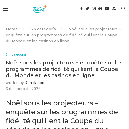
Home
Sin categoría
Noël sous les projecteurs –
enquête sur les programmes de fidélité qui lient la Coupe
du Monde et les casinos en ligne
Sin categoría
Noël sous les projecteurs – enquête sur les
programmes de fidélité qui lient la Coupe
du Monde et les casinos en ligne
written by
Demilation
3 de enero de 2026
Noël sous les projecteurs –
enquête sur les programmes de
fidélité qui lient la Coupe du