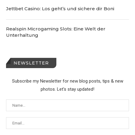
Jettbet Casino: Los geht’s und sichere dir Boni
Realspin Microgaming Slots: Eine Welt der
Unterhaltung
NEWSLETTER
Subscribe my Newsletter for new blog posts, tips & new
photos. Let's stay updated!