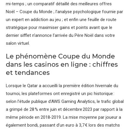
mi‑temps ; un comparatif détaillé des meilleures offres
Noël – Coupe du Monde ; l’analyse psychologique fournie par
un expert en addiction au jeu ; et enfin une feuille de route
stratégique pour maximiser gains et points avant que le
dernier sifflet n’annonce l’arrivée du Père Noël dans votre
salon virtuel.
Le phénomène Coupe du Monde
dans les casinos en ligne : chiffres
et tendances
Lorsque le Qatar a accueilli la première édition hivernale du
tournoi, les plateformes ont enregistré un pic historique :
selon l’étude publique d’AWS Gaming Analytics, le trafic global
a grimpé de 28 % entre juin et décembre 2023 par rapport à la
même période en 2018‑2019. La mise moyenne par joueur a
également bondi, passant d’un euro à 3,7 € lors des matchs