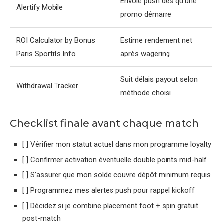
Envoie push dès qu’une
Alertify Mobile
promo démarre
ROI Calculator by Bonus
Estime rendement net
Paris Sportifs.Info
après wagering
Suit délais payout selon
Withdrawal Tracker
méthode choisi
Checklist finale avant chaque match
[ ] Vérifier mon statut actuel dans mon programme loyalty
[ ] Confirmer activation éventuelle double points mid-half
[ ] S’assurer que mon solde couvre dépôt minimum requis
[ ] Programmez mes alertes push pour rappel kickoff
[ ] Décidez si je combine placement foot + spin gratuit
post-match