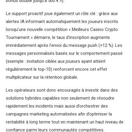
bonus double jusqu’à 500 € »).
Le support proactif joue également un rôle clé : grâce aux
alertes IA informant automatiquement les joueurs inscrits
lorsqu’une nouvelle compétition « Meilleurs Casino Crypto
Tournament » démarre, le taux d’inscription augmente
immédiatement après l’envoi du message push (+12 %). Les
messages personnalisés basés sur le comportement passé
(exemple : invitation ciblée aux joueurs ayant atteint
régulièrement le top‑10) renforcent encore cet effet
multiplicateur sur la rétention globale.
Les opérateurs sont donc encouragés à investir dans des
solutions hybrides capables non seulement de résoudre
rapidement les incidents mais aussi d’orchestrer des
campagnes marketing automatisées afin d’optimiser la
rentabilité à long terme tout en maintenant un haut niveau de
confiance parmi leurs communautés compétitives.