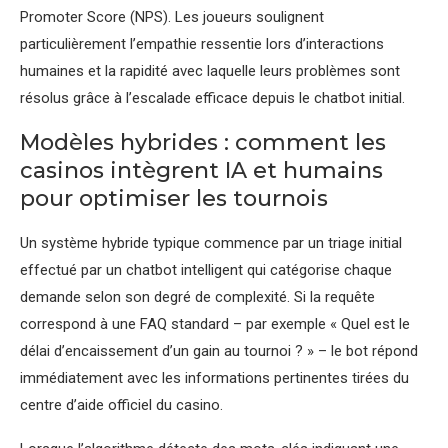
Promoter Score (NPS). Les joueurs soulignent
particulièrement l’empathie ressentie lors d’interactions
humaines et la rapidité avec laquelle leurs problèmes sont
résolus grâce à l’escalade efficace depuis le chatbot initial.
Modèles hybrides : comment les
casinos intègrent IA et humains
pour optimiser les tournois
Un système hybride typique commence par un triage initial
effectué par un chatbot intelligent qui catégorise chaque
demande selon son degré de complexité. Si la requête
correspond à une FAQ standard – par exemple « Quel est le
délai d’encaissement d’un gain au tournoi ? » – le bot répond
immédiatement avec les informations pertinentes tirées du
centre d’aide officiel du casino.