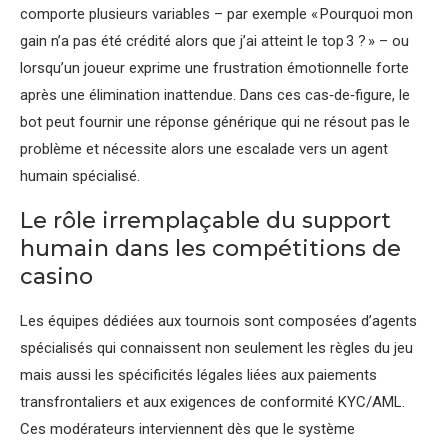
comporte plusieurs variables – par exemple « Pourquoi mon
gain n’a pas été crédité alors que j’ai atteint le top 3 ? » – ou
lorsqu’un joueur exprime une frustration émotionnelle forte
après une élimination inattendue. Dans ces cas‑de‑figure, le
bot peut fournir une réponse générique qui ne résout pas le
problème et nécessite alors une escalade vers un agent
humain spécialisé.
Le rôle irremplaçable du support
humain dans les compétitions de
casino
Les équipes dédiées aux tournois sont composées d’agents
spécialisés qui connaissent non seulement les règles du jeu
mais aussi les spécificités légales liées aux paiements
transfrontaliers et aux exigences de conformité KYC/AML.
Ces modérateurs interviennent dès que le système