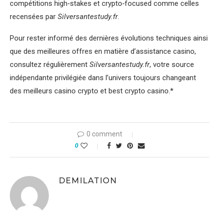
compétitions high‑stakes et crypto‑focused comme celles
recensées par
Silversantestudy.fr
.
Pour rester informé des dernières évolutions techniques ainsi
que des meilleures offres en matière d’assistance casino,
consultez régulièrement
Silversantestudy.fr
, votre source
indépendante privilégiée dans l’univers toujours changeant
des meilleurs casino crypto et best crypto casino.*
0 comment
0
DEMILATION