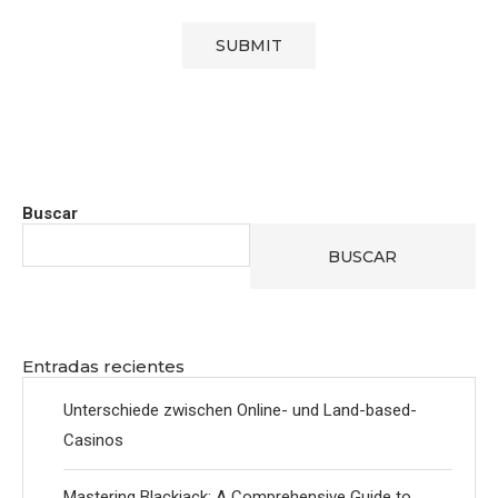
Buscar
BUSCAR
Entradas recientes
Unterschiede zwischen Online- und Land-based-
Casinos
Mastering Blackjack: A Comprehensive Guide to