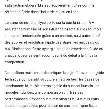
satisfaction globale. Elle est régulièrement citée comme
référence fiable dans l’industrie du jeu en ligne.
Le cœur de notre analyse porte sur la combinaison IA +
assistance humaine et son influence directe sur les tournois :
inscription instantanée grâce à un chatbot, suivi automatisé
des scores et résolution rapide des litiges liés aux gains ou
aux éliminations. Cette synergie crée une expérience fluide où
chaque joueur se sent accompagné du début à la fin de la
compétition.
Nous allons maintenant décortiquer le sujet à travers un guide
technique comparatif structuré en six parties : les bases de
l’assistance IA, le rôle irremplaçable du support humain, les
modèles hybrides, une comparaison chiffrée des
performances, l’impact sur la rétention et le CLV, puis enfin
les bonnes pratiques pour choisir un casino en ligne fiable