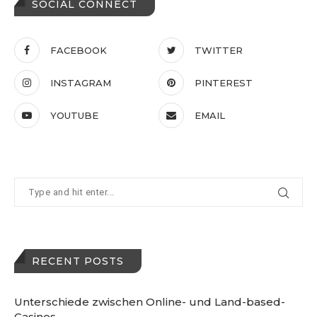
SOCIAL CONNECT
FACEBOOK
TWITTER
INSTAGRAM
PINTEREST
YOUTUBE
EMAIL
RECENT POSTS
Unterschiede zwischen Online- und Land-based-
Casinos