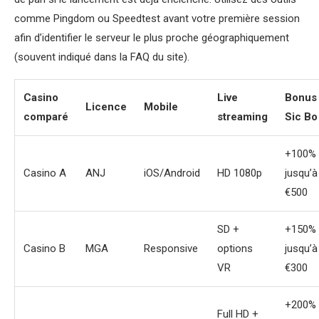
comme Pingdom ou Speedtest avant votre première session
afin d’identifier le serveur le plus proche géographiquement
(souvent indiqué dans la FAQ du site).
Casino
Live
Bonus
Licence
Mobile
comparé
streaming
Sic Bo
+100%
Casino A
ANJ
iOS/Android
HD 1080p
jusqu’à
€500
SD +
+150%
Casino B
MGA
Responsive
options
jusqu’à
VR
€300
+200%
Full HD +