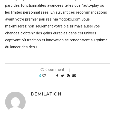
parti des fonctionnalités avancées telles que l’auto‑play ou
les limites personnalisées. En suivant ces recommandations
avant votre premier pari réel via Yogoko.com vous
maximiserez non seulement votre plaisir mais aussi vos
chances d’obtenir des gains durables dans cet univers
captivant où tradition et innovation se rencontrent au rythme
du lancer des dés.\
0 comment
0
DEMILATION