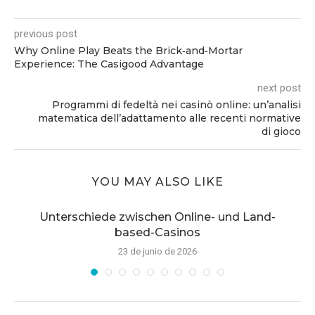
previous post
Why Online Play Beats the Brick‑and‑Mortar
Experience: The Casigood Advantage
next post
Programmi di fedeltà nei casinò online: un’analisi
matematica dell’adattamento alle recenti normative
di gioco
YOU MAY ALSO LIKE
Unterschiede zwischen Online- und Land-
based-Casinos
23 de junio de 2026