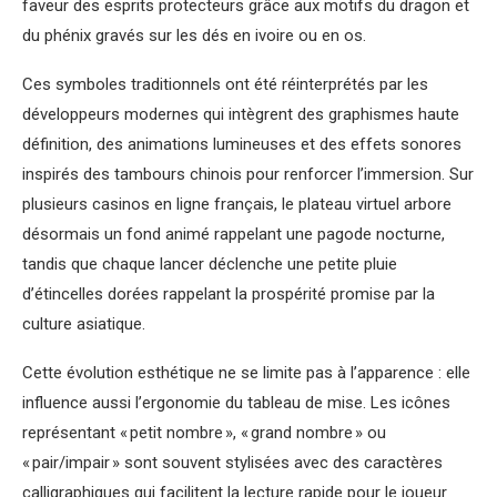
faveur des esprits protecteurs grâce aux motifs du dragon et
du phénix gravés sur les dés en ivoire ou en os.
Ces symboles traditionnels ont été réinterprétés par les
développeurs modernes qui intègrent des graphismes haute
définition, des animations lumineuses et des effets sonores
inspirés des tambours chinois pour renforcer l’immersion. Sur
plusieurs casinos en ligne français, le plateau virtuel arbore
désormais un fond animé rappelant une pagode nocturne,
tandis que chaque lancer déclenche une petite pluie
d’étincelles dorées rappelant la prospérité promise par la
culture asiatique.
Cette évolution esthétique ne se limite pas à l’apparence : elle
influence aussi l’ergonomie du tableau de mise. Les icônes
représentant « petit nombre », « grand nombre » ou
« pair/impair » sont souvent stylisées avec des caractères
calligraphiques qui facilitent la lecture rapide pour le joueur