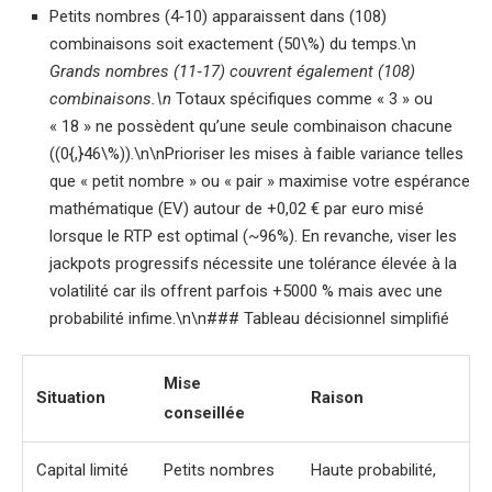
Petits nombres (4‑10) apparaissent dans (108)
combinaisons soit exactement (50\%) du temps.\n
Grands nombres (11‑17) couvrent également (108)
combinaisons.\n
Totaux spécifiques comme « 3 » ou
« 18 » ne possèdent qu’une seule combinaison chacune
((0{,}46\%)).\n\nPrioriser les mises à faible variance telles
que « petit nombre » ou « pair » maximise votre espérance
mathématique (EV) autour de +0,02 € par euro misé
lorsque le RTP est optimal (~96%). En revanche, viser les
jackpots progressifs nécessite une tolérance élevée à la
volatilité car ils offrent parfois +5000 % mais avec une
probabilité infime.\n\n### Tableau décisionnel simplifié
Mise
Situation
Raison
conseillée
Capital limité
Petits nombres
Haute probabilité,