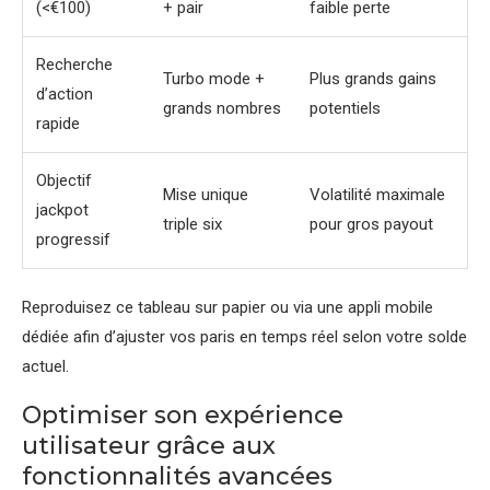
(<€100)
+ pair
faible perte
Recherche
Turbo mode +
Plus grands gains
d’action
grands nombres
potentiels
rapide
Objectif
Mise unique
Volatilité maximale
jackpot
triple six
pour gros payout
progressif
Reproduisez ce tableau sur papier ou via une appli mobile
dédiée afin d’ajuster vos paris en temps réel selon votre solde
actuel.
Optimiser son expérience
utilisateur grâce aux
fonctionnalités avancées