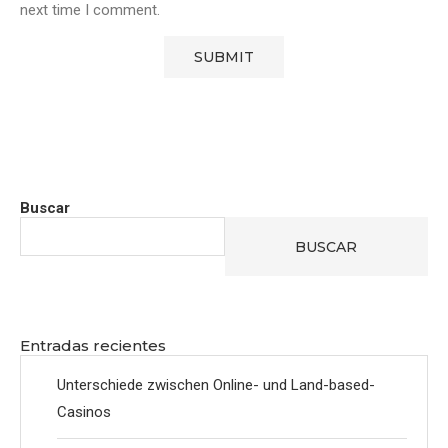
next time I comment.
Buscar
BUSCAR
Entradas recientes
Unterschiede zwischen Online- und Land-based-
Casinos