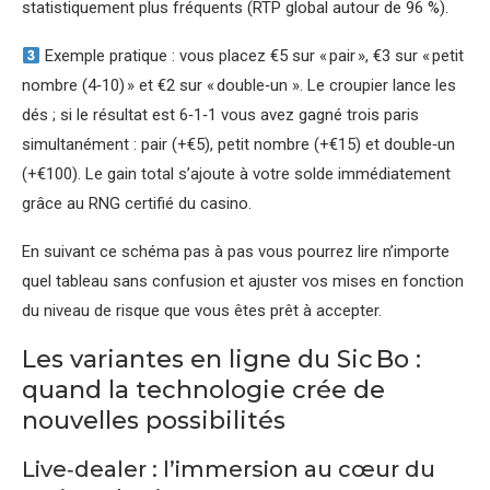
statistiquement plus fréquents (RTP global autour de 96 %).
Exemple pratique : vous placez €5 sur « pair », €3 sur « petit
nombre (4‑10) » et €2 sur « double‑un ». Le croupier lance les
dés ; si le résultat est 6‑1‑1 vous avez gagné trois paris
simultanément : pair (+€5), petit nombre (+€15) et double‑un
(+€100). Le gain total s’ajoute à votre solde immédiatement
grâce au RNG certifié du casino.
En suivant ce schéma pas à pas vous pourrez lire n’importe
quel tableau sans confusion et ajuster vos mises en fonction
du niveau de risque que vous êtes prêt à accepter.
Les variantes en ligne du Sic Bo :
quand la technologie crée de
nouvelles possibilités
Live‑dealer : l’immersion au cœur du