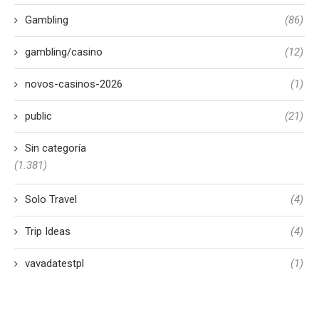
Gambling
(86)
gambling/casino
(12)
novos-casinos-2026
(1)
public
(21)
Sin categoría
(1.381)
Solo Travel
(4)
Trip Ideas
(4)
vavadatestpl
(1)