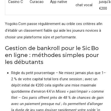
Casino C
Curacao
App native
jusqu’à
chat vocal
€200
Yogoko.Com passe régulièrement au crible ces critères afin
d’établir un classement fiable qui aide les joueurs novices à
choisir une plateforme sûre et performante.
Gestion de bankroll pour le Sic Bo
en ligne : méthodes simples pour
les débutants
Règle du petit pourcentage – Ne misez jamais plus que 1–
2 % de votre capital total lors d’une session ; avec un
dépôt initial de €200 cela signifie une mise maximale
quotidienne d’environ €4.\n
Mises « pair/impair » comme
filet – Ces paris offrent près de 48 % de chances de gain
avec un paiement presque nul ; ils permettent d’allonger
la durée de jeu sans épuiser rapidement votre solde.\n