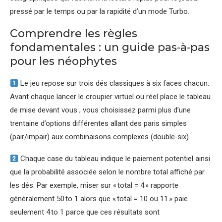
pressé par le temps ou par la rapidité d’un mode Turbo.
Comprendre les règles
fondamentales : un guide pas‑à‑pas
pour les néophytes
Le jeu repose sur trois dés classiques à six faces chacun.
Avant chaque lancer le croupier virtuel ou réel place le tableau
de mise devant vous ; vous choisissez parmi plus d’une
trentaine d’options différentes allant des paris simples
(pair/impair) aux combinaisons complexes (double‑six).
Chaque case du tableau indique le paiement potentiel ainsi
que la probabilité associée selon le nombre total affiché par
les dés. Par exemple, miser sur « total = 4 » rapporte
généralement 50 to 1 alors que « total = 10 ou 11 » paie
seulement 4 to 1 parce que ces résultats sont