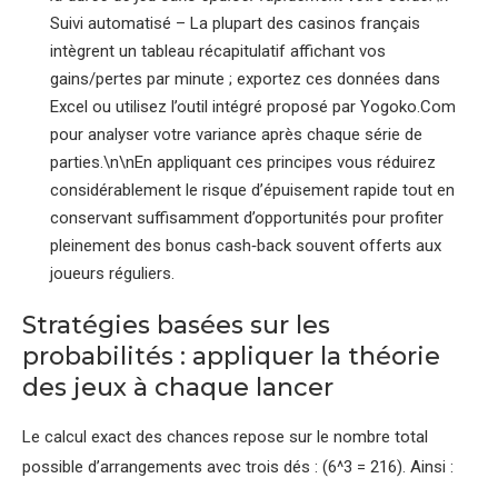
Suivi automatisé – La plupart des casinos français
intègrent un tableau récapitulatif affichant vos
gains/pertes par minute ; exportez ces données dans
Excel ou utilisez l’outil intégré proposé par Yogoko.Com
pour analyser votre variance après chaque série de
parties.\n\nEn appliquant ces principes vous réduirez
considérablement le risque d’épuisement rapide tout en
conservant suffisamment d’opportunités pour profiter
pleinement des bonus cash‑back souvent offerts aux
joueurs réguliers.
Stratégies basées sur les
probabilités : appliquer la théorie
des jeux à chaque lancer
Le calcul exact des chances repose sur le nombre total
possible d’arrangements avec trois dés : (6^3 = 216). Ainsi :