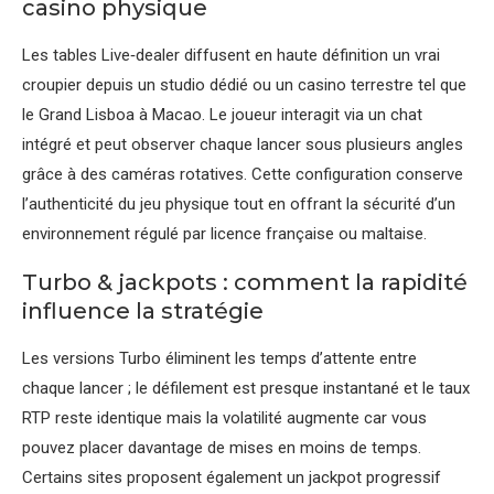
casino physique
Les tables Live‑dealer diffusent en haute définition un vrai
croupier depuis un studio dédié ou un casino terrestre tel que
le Grand Lisboa à Macao. Le joueur interagit via un chat
intégré et peut observer chaque lancer sous plusieurs angles
grâce à des caméras rotatives. Cette configuration conserve
l’authenticité du jeu physique tout en offrant la sécurité d’un
environnement régulé par licence française ou maltaise.
Turbo & jackpots : comment la rapidité
influence la stratégie
Les versions Turbo éliminent les temps d’attente entre
chaque lancer ; le défilement est presque instantané et le taux
RTP reste identique mais la volatilité augmente car vous
pouvez placer davantage de mises en moins de temps.
Certains sites proposent également un jackpot progressif