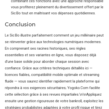
combinant ces fonctions avec une approche responsable
vous profiterez pleinement du divertissement offert par le
Sic Bo tout en maîtrisant vos dépenses quotidiennes.
Conclusion
Le Sic Bo illustre parfaitement comment un jeu millénaire peut
se réinventer grâce aux technologies numériques modernes.
En comprenant ses racines historiques, ses règles
essentielles et ses variantes en ligne, vous disposez déjà
d’une base solide pour aborder chaque session avec
confiance. Grâce aux critères techniques détaillés ici —
licences fiables, compatibilité mobile optimale et streaming
fluide — vous saurez identifier rapidement la plateforme qui
répondra à vos exigences sécuritaires; Yogoko.Com facilite
cette sélection grâce à ses revues impartiales.\n\nAppliquez
ensuite une gestion rigoureuse de votre bankroll, exploitez les
stratégies probabilistes adaptées à votre profil risque et tirez