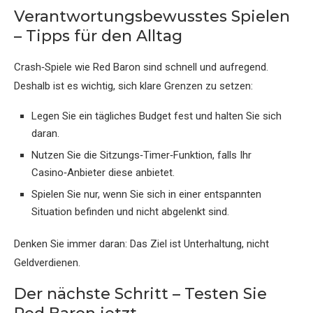
Verantwortungsbewusstes Spielen
– Tipps für den Alltag
Crash‑Spiele wie Red Baron sind schnell und aufregend.
Deshalb ist es wichtig, sich klare Grenzen zu setzen:
Legen Sie ein tägliches Budget fest und halten Sie sich
daran.
Nutzen Sie die Sitzungs‑Timer‑Funktion, falls Ihr
Casino‑Anbieter diese anbietet.
Spielen Sie nur, wenn Sie sich in einer entspannten
Situation befinden und nicht abgelenkt sind.
Denken Sie immer daran: Das Ziel ist Unterhaltung, nicht
Geldverdienen.
Der nächste Schritt – Testen Sie