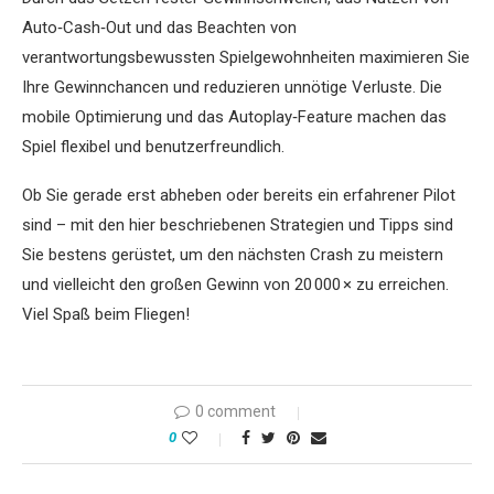
Auto‑Cash‑Out und das Beachten von
verantwortungsbewussten Spielgewohnheiten maximieren Sie
Ihre Gewinnchancen und reduzieren unnötige Verluste. Die
mobile Optimierung und das Autoplay‑Feature machen das
Spiel flexibel und benutzerfreundlich.
Ob Sie gerade erst abheben oder bereits ein erfahrener Pilot
sind – mit den hier beschriebenen Strategien und Tipps sind
Sie bestens gerüstet, um den nächsten Crash zu meistern
und vielleicht den großen Gewinn von 20 000 × zu erreichen.
Viel Spaß beim Fliegen!
0 comment
0