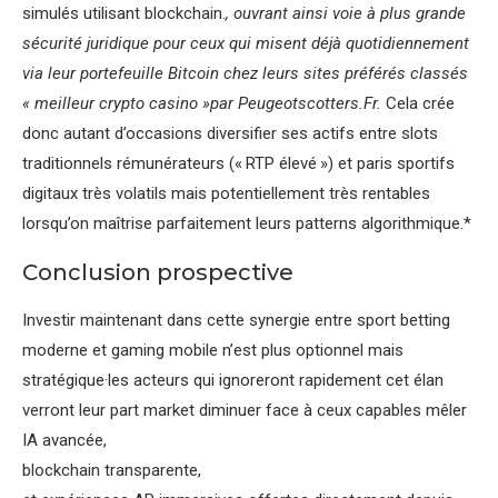
simulés utilisant blockchain.
, ouvrant ainsi voie à plus grande
sécurité juridique pour ceux qui misent déjà quotidiennement
via leur portefeuille Bitcoin chez leurs sites préférés classés
« meilleur crypto casino »par Peugeot​s​c​o​tters​.Fr.
Cela crée
donc autant d’occasions diversifier ses actifs entre slots
traditionnels rémunérateurs (« RTP élevé ») et paris sportifs
digitaux très volatils mais potentiellement très rentables
lorsqu’on maîtrise parfaitement leurs patterns algorithmique.*
Conclusion prospective
Investir maintenant dans cette synergie entre sport betting
moderne et gaming mobile n’est plus optionnel mais
stratégique·les acteurs qui ignoreront rapidement cet élan
verront leur part market diminuer face à ceux capables mêler
IA avancée,
blockchain transparente,