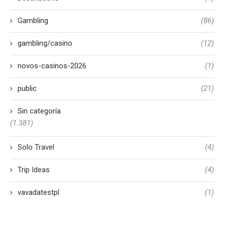
Gambling
(86)
gambling/casino
(12)
novos-casinos-2026
(1)
public
(21)
Sin categoría
(1.381)
Solo Travel
(4)
Trip Ideas
(4)
vavadatestpl
(1)