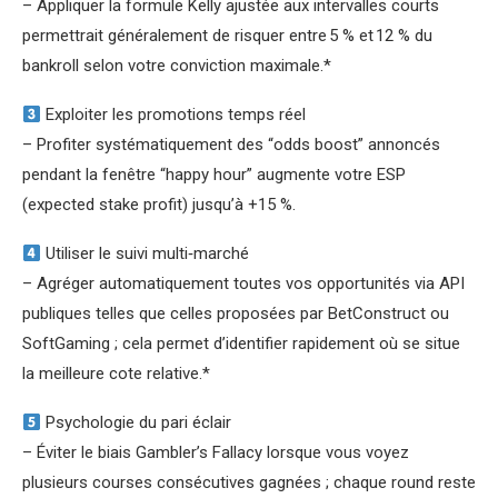
– Appliquer la formule Kelly ajustée aux intervalles courts
permettrait généralement de risquer entre 5 % et 12 % du
bankroll selon votre conviction maximale.*
Exploiter les promotions temps réel
– Profiter systématiquement des “odds boost” annoncés
pendant la fenêtre “happy hour” augmente votre ESP
(expected stake profit) jusqu’à +15 %.
Utiliser le suivi multi‑marché
– Agréger automatiquement toutes vos opportunités via API
publiques telles que celles proposées par BetConstruct ou
SoftGaming ; cela permet d’identifier rapidement où se situe
la meilleure cote relative.*
Psychologie du pari éclair
– Éviter le biais Gambler’s Fallacy lorsque vous voyez
plusieurs courses consécutives gagnées ; chaque round reste