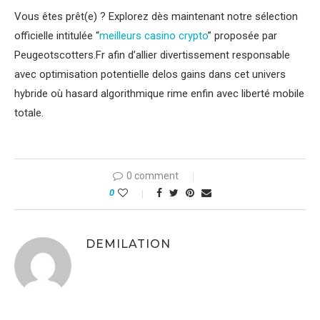
Vous êtes prêt(e) ? Explorez dès maintenant notre sélection
officielle intitulée “
meilleurs casino crypto
” proposée par
Peug­e­ot­s­c­o­tters.​Fr afin d’allier divertissement responsable
avec optimisation potentielle delos gains dans cet univers
hybride où hasard algorithmique rime enfin avec liberté mobile
totale.
0 comment
0
DEMILATION