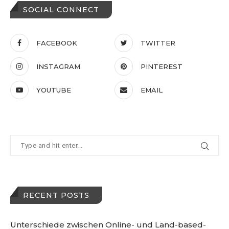
SOCIAL CONNECT
FACEBOOK
TWITTER
INSTAGRAM
PINTEREST
YOUTUBE
EMAIL
RECENT POSTS
Unterschiede zwischen Online- und Land-based-