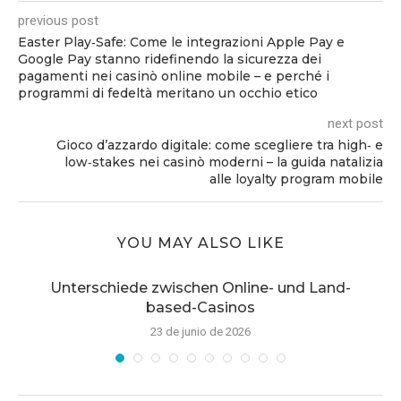
previous post
Easter Play‑Safe: Come le integrazioni Apple Pay e
Google Pay stanno ridefinendo la sicurezza dei
pagamenti nei casinò online mobile – e perché i
programmi di fedeltà meritano un occhio etico
next post
Gioco d’azzardo digitale: come scegliere tra high‑ e
low‑stakes nei casinò moderni – la guida natalizia
alle loyalty program mobile
YOU MAY ALSO LIKE
Unterschiede zwischen Online- und Land-
based-Casinos
23 de junio de 2026