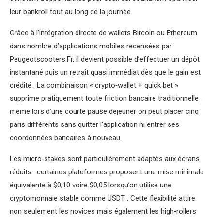
leur bankroll tout au long de la journée.
Grâce à l’intégration directe de wallets Bitcoin ou Ethereum
dans nombre d’applications mobiles recensées par
Peugeotscooters.Fr, il devient possible d’effectuer un dépôt
instantané puis un retrait quasi immédiat dès que le gain est
crédité . La combinaison « crypto‑wallet + quick bet »
supprime pratiquement toute friction bancaire traditionnelle ;
même lors d’une courte pause déjeuner on peut placer cinq
paris différents sans quitter l’application ni entrer ses
coordonnées bancaires à nouveau.
Les micro‑stakes sont particulièrement adaptés aux écrans
réduits : certaines plateformes proposent une mise minimale
équivalente à $0,10 voire $0,05 lorsqu’on utilise une
cryptomonnaie stable comme USDT . Cette flexibilité attire
non seulement les novices mais également les high‑rollers