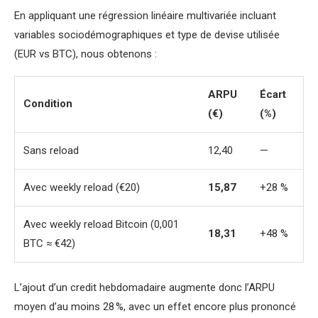
En appliquant une régression linéaire multivariée incluant
variables sociodémographiques et type de devise utilisée
(EUR vs BTC), nous obtenons :
ARPU
Écart
Condition
(€)
(%)
Sans reload
12,40
—
Avec weekly reload (€20)
15,87
+28 %
Avec weekly reload Bitcoin (0,001
18,31
+48 %
BTC ≈ €42)
L’ajout d’un credit hebdomadaire augmente donc l’ARPU
moyen d’au moins 28 %, avec un effet encore plus prononcé