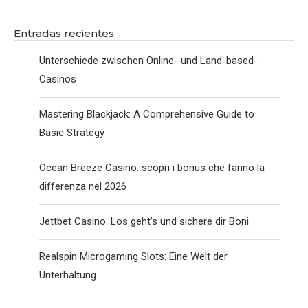
Entradas recientes
Unterschiede zwischen Online- und Land-based-
Casinos
Mastering Blackjack: A Comprehensive Guide to
Basic Strategy
Ocean Breeze Casino: scopri i bonus che fanno la
differenza nel 2026
Jettbet Casino: Los geht’s und sichere dir Boni
Realspin Microgaming Slots: Eine Welt der
Unterhaltung