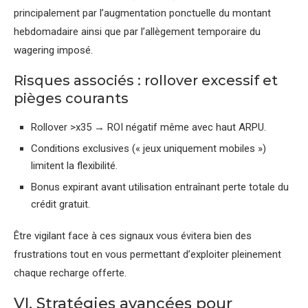
principalement par l’augmentation ponctuelle du montant
hebdomadaire ainsi que par l’allègement temporaire du
wagering imposé.
Risques associés : rollover excessif et
pièges courants
Rollover >x35 → ROI négatif même avec haut ARPU.
Conditions exclusives (« jeux uniquement mobiles »)
limitent la flexibilité.
Bonus expirant avant utilisation entraînant perte totale du
crédit gratuit.
Être vigilant face à ces signaux vous évitera bien des
frustrations tout en vous permettant d’exploiter pleinement
chaque recharge offerte.
VI​.​ Stratégies avancées pour