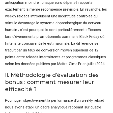
anticipation moindre : chaque euro dépensé rapporte
exactement la même récompense prévisible. En revanche, les
weekly reloads introduisent une incertitude contrôlée qui
stimule davantage le système dopaminergique du cerveau
humain ; c’est pourquoi ils sont particulièrement efficaces
lors d’événements promotionnels comme le Black Friday où
l’intensité concurrentielle est maximale. La différence se
traduit par un taux de conversion moyen supérieur de 12
points entre reloads intermittents et programmes classiques
selon les données publiées par Maitre‑Gims.Fr en juillet 2024.
II. Méthodologie d’évaluation des
bonus : comment mesurer leur
efficacité ?
Pour juger objectivement la performance d’un weekly reload
nous avons établi un cadre analytique reposant sur quatre