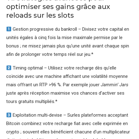
optimiser ses gains grâce aux
reloads sur les slots
Gestion progressive du bankroll – Divisez votre capital en
unités égales à cinq fois la mise maximale permise par le
bonus ; ne misez jamais plus qu’une unité avant chaque spin
afin de prolonger votre temps réel sur jeu.*
Timing optimal – Utilisez votre recharge dès qu’elle
coïncide avec une machine affichant une volatilité moyenne
mais offrant un RTP >96 %. Par exemple jouer
Jammin’ Jars
juste après réception maximise vos chances d’activer ses
tours gratuits multipliés.*
Exploitation multi‑devise – Surles plateformes acceptant
Bitcoin combinez votre recharge fiat avec celle exprimée en
crypto ; souvent elles bénéficient chacune d’un multiplicateur