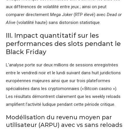
aux différences de volatilité entre jeux ; ainsi on peut
comparer directement
Mega Joker
(RTP élevé) avec
Dead or
Alive
(volatilité haute) sans distorsion statistique.
III. Impact quantitatif sur les
performances des slots pendant le
Black Friday
L’analyse porte sur deux millions de sessions enregistrées
entre le vendredi noir et le lundi suivant dans huit juridictions
européennes majeures ainsi que sur trois plateformes
spécialisées dans les cryptomonnaies (« Bitcoin casino »).
Les résultats démontrent clairement que les weekly reloads
amplifient l’activité ludique pendant cette période critique.
Modélisation du revenu moyen par
utilisateur (ARPU) avec vs sans reloads