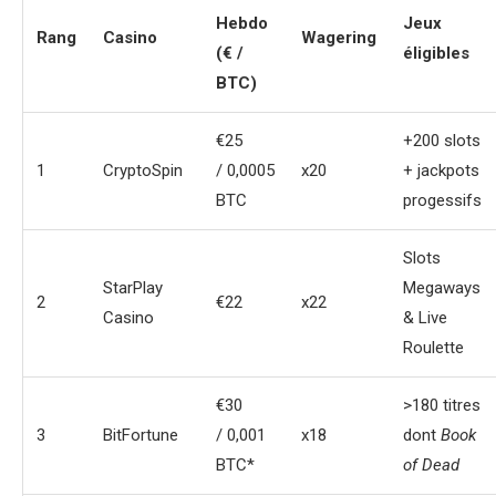
Hebdo
Jeux
Rang
Casino
Wagering
(€ /
éligibles
BTC)
€25
+200 slots
1
CryptoSpin
/ 0,0005
x20
+ jackpots
BTC
progessifs
Slots
StarPlay
Megaways
2
€22
x22
Casino
& Live
Roulette
€30
>180 titres
3
BitFortune
/ 0,001
x18
dont
Book
BTC*
of Dead