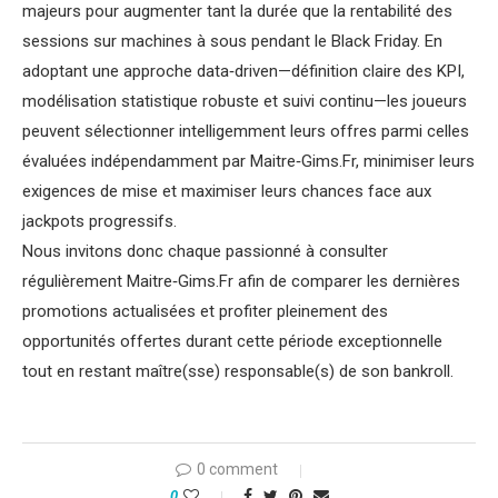
majeurs pour augmenter tant la durée que la rentabilité des
sessions sur machines à sous pendant le Black Friday. En
adoptant une approche data‑driven—définition claire des KPI,
modélisation statistique robuste et suivi continu—les joueurs
peuvent sélectionner intelligemment leurs offres parmi celles
évaluées indépendamment par Maitre‑Gims.Fr, minimiser leurs
exigences de mise et maximiser leurs chances face aux
jackpots progressifs.
Nous invitons donc chaque passionné à consulter
régulièrement Maitre‑Gims.Fr afin de comparer les dernières
promotions actualisées et profiter pleinement des
opportunités offertes durant cette période exceptionnelle
tout en restant maître(sse) responsable(s) de son bankroll.
0 comment
0