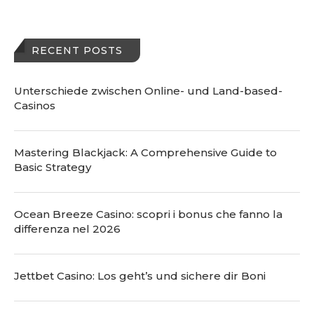
RECENT POSTS
Unterschiede zwischen Online- und Land-based-
Casinos
Mastering Blackjack: A Comprehensive Guide to
Basic Strategy
Ocean Breeze Casino: scopri i bonus che fanno la
differenza nel 2026
Jettbet Casino: Los geht’s und sichere dir Boni