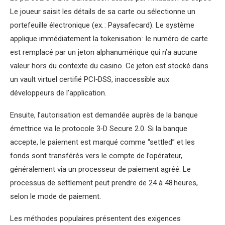
Le joueur saisit les détails de sa carte ou sélectionne un
portefeuille électronique (ex. : Paysafecard). Le système
applique immédiatement la tokenisation : le numéro de carte
est remplacé par un jeton alphanumérique qui n’a aucune
valeur hors du contexte du casino. Ce jeton est stocké dans
un vault virtuel certifié PCI‑DSS, inaccessible aux
développeurs de l’application.
Ensuite, l’autorisation est demandée auprès de la banque
émettrice via le protocole 3‑D Secure 2.0. Si la banque
accepte, le paiement est marqué comme “settled” et les
fonds sont transférés vers le compte de l’opérateur,
généralement via un processeur de paiement agréé. Le
processus de settlement peut prendre de 24 à 48 heures,
selon le mode de paiement.
Les méthodes populaires présentent des exigences