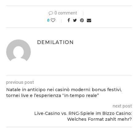
0 comment
0
DEMILATION
previous post
Natale in anticipo nei casinò moderni: bonus festivi,
tornei live e l’esperienza “in‑tempo reale”
next post
Live‑Casino vs. RNG‑Spiele im Bizzo Casino:
Welches Format zahlt mehr?