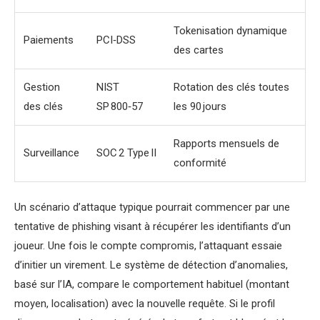
Tokenisation dynamique
Paiements
PCI‑DSS
des cartes
Gestion
NIST
Rotation des clés toutes
des clés
SP 800‑57
les 90 jours
Rapports mensuels de
Surveillance
SOC 2 Type II
conformité
Un scénario d’attaque typique pourrait commencer par une
tentative de phishing visant à récupérer les identifiants d’un
joueur. Une fois le compte compromis, l’attaquant essaie
d’initier un virement. Le système de détection d’anomalies,
basé sur l’IA, compare le comportement habituel (montant
moyen, localisation) avec la nouvelle requête. Si le profil