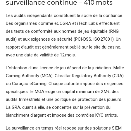
surveillance continue – 410 mots
Les audits indépendants constituent le socle de la confiance.
Des organismes comme eCOGRA et iTech Labs effectuent
des tests de conformité aux normes de jeu équitable (RNG
audit) et aux exigences de sécurité (PCI‑DSS, ISO 27001). Un
rapport d’audit est généralement publié sur le site du casino,
avec une date de validité de 12 mois.
L’obtention d’une licence de jeu dépend de la juridiction : Malte
Gaming Authority (MGA), Gibraltar Regulatory Authority (GRA)
ou Curaçao eGaming. Chaque autorité impose des exigences
spécifiques : le MGA exige un capital minimum de 2 M€, des
audits trimestriels et une politique de protection des joueurs.
La GRA, quant à elle, se concentre sur la prévention du
blanchiment d’argent et impose des contrôles KYC stricts.
La surveillance en temps réel repose sur des solutions SIEM