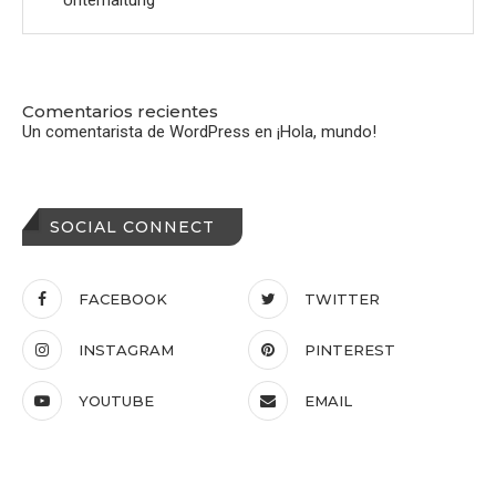
Unterhaltung
Comentarios recientes
Un comentarista de WordPress
en
¡Hola, mundo!
SOCIAL CONNECT
FACEBOOK
TWITTER
INSTAGRAM
PINTEREST
YOUTUBE
EMAIL