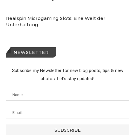
Realspin Microgaming Slots: Eine Welt der
Unterhaltung
NEWSLETTER
Subscribe my Newsletter for new blog posts, tips & new
photos. Let's stay updated!