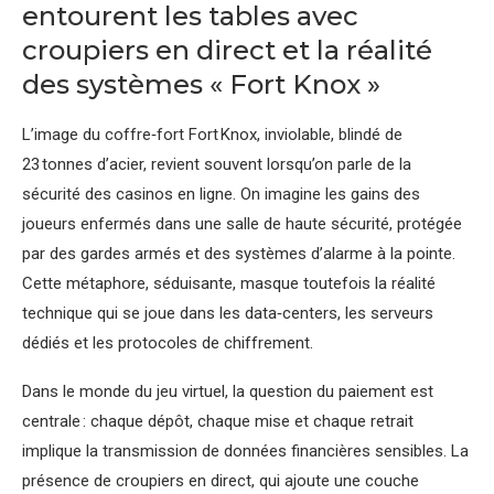
entourent les tables avec
croupiers en direct et la réalité
des systèmes « Fort Knox »
L’image du coffre‑fort Fort Knox, inviolable, blindé de
23 tonnes d’acier, revient souvent lorsqu’on parle de la
sécurité des casinos en ligne. On imagine les gains des
joueurs enfermés dans une salle de haute sécurité, protégée
par des gardes armés et des systèmes d’alarme à la pointe.
Cette métaphore, séduisante, masque toutefois la réalité
technique qui se joue dans les data‑centers, les serveurs
dédiés et les protocoles de chiffrement.
Dans le monde du jeu virtuel, la question du paiement est
centrale : chaque dépôt, chaque mise et chaque retrait
implique la transmission de données financières sensibles. La
présence de croupiers en direct, qui ajoute une couche