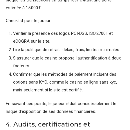
bloqué les transactions en temps réel, évitant une perte
estimée à 15 000 €.
Checklist pour le joueur :
Vérifier la présence des logos PCI‑DSS, ISO 27001 et
eCOGRA sur le site.
Lire la politique de retrait : délais, frais, limites minimales.
S’assurer que le casino propose l’authentification à deux
facteurs.
Confirmer que les méthodes de paiement incluent des
options sans KYC, comme le casino en ligne sans kyc,
mais seulement si le site est certifié.
En suivant ces points, le joueur réduit considérablement le
risque d’exposition de ses données financières.
4. Audits, certifications et