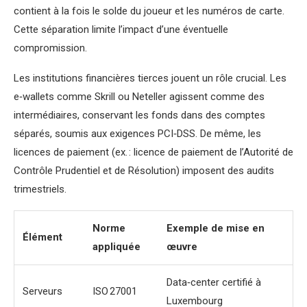
contient à la fois le solde du joueur et les numéros de carte.
Cette séparation limite l’impact d’une éventuelle
compromission.
Les institutions financières tierces jouent un rôle crucial. Les
e‑wallets comme Skrill ou Neteller agissent comme des
intermédiaires, conservant les fonds dans des comptes
séparés, soumis aux exigences PCI‑DSS. De même, les
licences de paiement (ex. : licence de paiement de l’Autorité de
Contrôle Prudentiel et de Résolution) imposent des audits
trimestriels.
Norme
Exemple de mise en
Élément
appliquée
œuvre
Data‑center certifié à
Serveurs
ISO 27001
Luxembourg