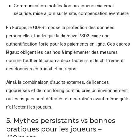
Communication : notification aux joueurs via email
sécurisé, mise à jour sur le site, compensation éventuelle.
En Europe, le GDPR impose la protection des données
personnelles, tandis que la directive PSD2 exige une
authentification forte pour les paiements en ligne. Ces cadres
légaux obligent les casinos à implémenter des mesures
comme l’authentification à deux facteurs et le chiffrement
des données en transit et au repos.
Ainsi, la combinaison d’audits externes, de licences
rigoureuses et de monitoring continu crée un environnement
où les risques sont détectés et neutralisés avant même qu’ils
n’affectent les joueurs.
5. Mythes persistants vs bonnes
pratiques pour les joueurs –