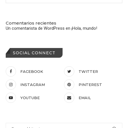
Comentarios recientes
Un comentarista de WordPress
en
¡Hola, mundo!
SOCIAL CONNECT
FACEBOOK
TWITTER
INSTAGRAM
PINTEREST
YOUTUBE
EMAIL