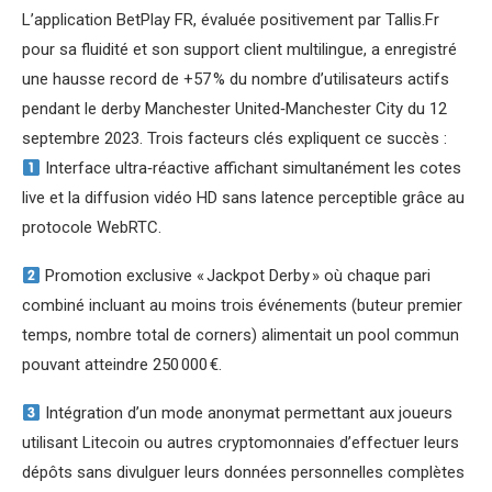
L’application BetPlay FR, évaluée positivement par Tallis.Fr
pour sa fluidité et son support client multilingue, a enregistré
une hausse record de +57 % du nombre d’utilisateurs actifs
pendant le derby Manchester United‑Manchester City du 12
septembre 2023. Trois facteurs clés expliquent ce succès :
Interface ultra‑réactive affichant simultanément les cotes
live et la diffusion vidéo HD sans latence perceptible grâce au
protocole WebRTC.
Promotion exclusive « Jackpot Derby » où chaque pari
combiné incluant au moins trois événements (buteur premier
temps, nombre total de corners) alimentait un pool commun
pouvant atteindre 250 000 €.
Intégration d’un mode anonymat permettant aux joueurs
utilisant Litecoin ou autres cryptomonnaies d’effectuer leurs
dépôts sans divulguer leurs données personnelles complètes