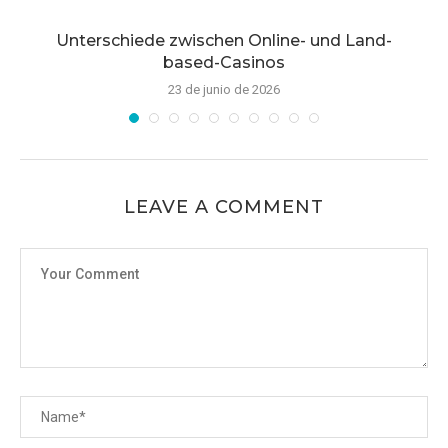
Unterschiede zwischen Online- und Land-
based-Casinos
23 de junio de 2026
LEAVE A COMMENT