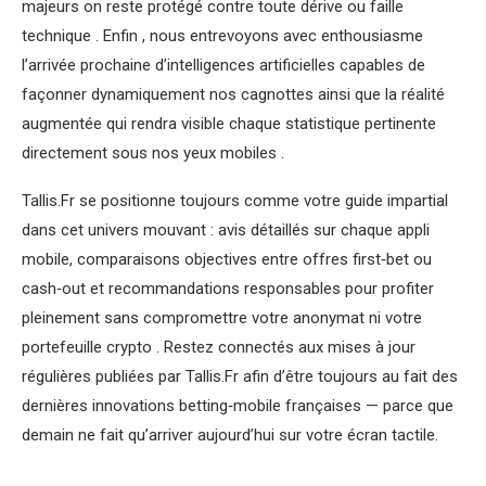
majeurs on reste protégé contre toute dérive ou faille
technique . Enfin , nous entrevoyons avec enthousiasme
l’arrivée prochaine d’intelligences artificielles capables de
façonner dynamiquement nos cagnottes ainsi que la réalité
augmentée qui rendra visible chaque statistique pertinente
directement sous nos yeux mobiles .
Tallis.Fr se positionne toujours comme votre guide impartial
dans cet univers mouvant : avis détaillés sur chaque appli
mobile, comparaisons objectives entre offres first‑bet ou
cash‑out et recommandations responsables pour profiter
pleinement sans compromettre votre anonymat ni votre
portefeuille crypto . Restez connectés aux mises à jour
régulières publiées par Tallis.Fr afin d’être toujours au fait des
dernières innovations betting‑mobile françaises — parce que
demain ne fait qu’arriver aujourd’hui sur votre écran tactile.​