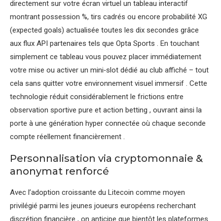
directement sur votre écran virtuel un tableau interactif
montrant possession %, tirs cadrés ou encore probabilité XG
(expected goals) actualisée toutes les dix secondes grâce
aux flux API partenaires tels que Opta Sports . En touchant
simplement ce tableau vous pouvez placer immédiatement
votre mise ou activer un mini‑slot dédié au club affiché – tout
cela sans quitter votre environnement visuel immersif . Cette
technologie réduit considérablement le frictions entre
observation sportive pure et action betting , ouvrant ainsi la
porte à une génération hyper connectée où chaque seconde
compte réellement financièrement .
Personnalisation via cryptomonnaie &
anonymat renforcé
Avec l’adoption croissante du Litecoin comme moyen
privilégié parmi les jeunes joueurs européens recherchant
discrétion financière , on anticipe que bientôt les plateformes