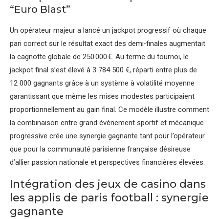
“Euro Blast”
Un opérateur majeur a lancé un jackpot progressif où chaque
pari correct sur le résultat exact des demi‑finales augmentait
la cagnotte globale de 250 000 €. Au terme du tournoi, le
jackpot final s’est élevé à 3 784 500 €, réparti entre plus de
12 000 gagnants grâce à un système à volatilité moyenne
garantissant que même les mises modestes participaient
proportionnellement au gain final. Ce modèle illustre comment
la combinaison entre grand événement sportif et mécanique
progressive crée une synergie gagnante tant pour l’opérateur
que pour la communauté parisienne française désireuse
d’allier passion nationale et perspectives financières élevées.
Intégration des jeux de casino dans
les applis de paris football : synergie
gagnante