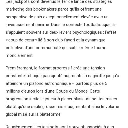
Les jackpots sont devenus le fer de lance des stratégies
marketing des bookmakers parce qu’ils offrent une
perspective de gain exceptionnellement élevée avec un
investissement minime. Dans le contexte footballistique, ils
s’appuient souvent sur deux leviers psychologiques : l’effet
« coup de cœur » lié à son club favori et la dynamique
collective d’une communauté qui suit le même tournoi
mondialement.
Premièrement, le format progressif crée une tension
constante : chaque pari ajouté augmente la cagnotte jusqu’à
atteindre un plafond astronomique – parfois plus de 5
millions d’euros lors d’une Coupe du Monde. Cette
progression incite le joueur à placer plusieurs petites mises
plutôt qu’une seule grosse mise, augmentant ainsi le volume
global misé sur la plateforme.
Deuxièmement, les jackpots sont souvent associés à des