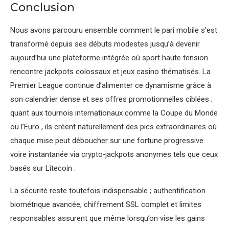
Conclusion
Nous avons parcouru ensemble comment le pari mobile s’est
transformé depuis ses débuts modestes jusqu’à devenir
aujourd’hui une plateforme intégrée où sport haute tension
rencontre jackpots colossaux et jeux casino thématisés. La
Premier League continue d’alimenter ce dynamisme grâce à
son calendrier dense et ses offres promotionnelles ciblées ;
quant aux tournois internationaux comme la Coupe du Monde
ou l’Euro , ils créent naturellement des pics extraordinaires où
chaque mise peut déboucher sur une fortune progressive
voire instantanée via crypto‑jackpots anonymes tels que ceux
basés sur Litecoin .
La sécurité reste toutefois indispensable ; authentification
biométrique avancée, chiffrement SSL complet et limites
responsables assurent que même lorsqu’on vise les gains