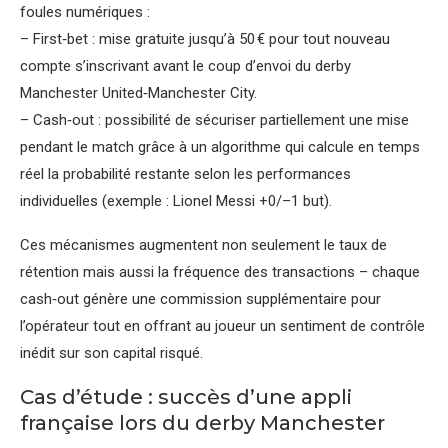
foules numériques :
– First‑bet : mise gratuite jusqu’à 50 € pour tout nouveau
compte s’inscrivant avant le coup d’envoi du derby
Manchester United‑Manchester City.
– Cash‑out : possibilité de sécuriser partiellement une mise
pendant le match grâce à un algorithme qui calcule en temps
réel la probabilité restante selon les performances
individuelles (exemple : Lionel Messi +0/–1 but).
Ces mécanismes augmentent non seulement le taux de
rétention mais aussi la fréquence des transactions – chaque
cash‑out génère une commission supplémentaire pour
l’opérateur tout en offrant au joueur un sentiment de contrôle
inédit sur son capital risqué.
Cas d’étude : succès d’une appli
française lors du derby Manchester