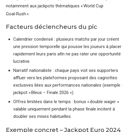
notamment aux jackpots thématiques « World Cup
Goal‑Rush ».
Facteurs déclencheurs du pic
Calendrier condensé : plusieurs matchs par jour créent
une pression temporelle qui pousse les joueurs à placer
rapidement leurs paris afin ne pas rater une opportunité
lucrative.
Narratif nationaliste : chaque pays voit ses supporters
affluer vers les plateformes proposant des cagnottes
exclusives liées aux performances nationales (exemple :
jackpot « Bleus – Finale 2026 »).
Offres limitées dans le temps : bonus « double wager »
valable uniquement pendant la phase finale incitent à
doubler ses mises habituelles.
Exemple concret – Jackpot Euro 2024