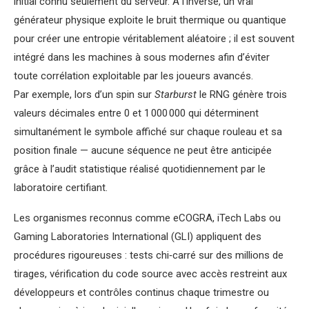
initial connu seulement du serveur. À l’inverse, un vrai
générateur physique exploite le bruit thermique ou quantique
pour créer une entropie véritablement aléatoire ; il est souvent
intégré dans les machines à sous modernes afin d’éviter
toute corrélation exploitable par les joueurs avancés.
Par exemple, lors d’un spin sur
Starburst
le RNG génère trois
valeurs décimales entre 0 et 1 000 000 qui déterminent
simultanément le symbole affiché sur chaque rouleau et sa
position finale — aucune séquence ne peut être anticipée
grâce à l’audit statistique réalisé quotidiennement par le
laboratoire certifiant.
Les organismes reconnus comme eCOGRA, iTech Labs ou
Gaming Laboratories International (GLI) appliquent des
procédures rigoureuses : tests chi‑carré sur des millions de
tirages, vérification du code source avec accès restreint aux
développeurs et contrôles continus chaque trimestre ou