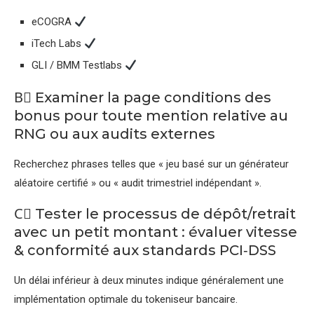
eCOGRA
iTech Labs
GLI / BMM Testlabs
B️⃣ Examiner la page conditions des
bonus pour toute mention relative au
RNG ou aux audits externes
Recherchez phrases telles que « jeu basé sur un générateur
aléatoire certifié » ou « audit trimestriel indépendant ».
C️⃣ Tester le processus de dépôt/retrait
avec un petit montant : évaluer vitesse
& conformité aux standards PCI‑DSS
Un délai inférieur à deux minutes indique généralement une
implémentation optimale du tokeniseur bancaire.