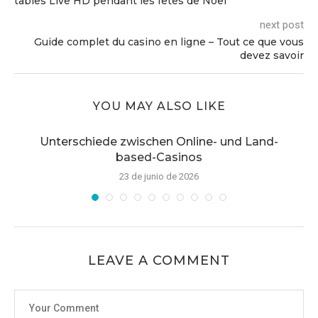
tables Live HD pendant les fêtes de Noël
next post
Guide complet du casino en ligne – Tout ce que vous
devez savoir
YOU MAY ALSO LIKE
Unterschiede zwischen Online- und Land-
based-Casinos
23 de junio de 2026
LEAVE A COMMENT