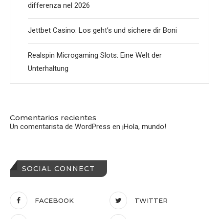
differenza nel 2026
Jettbet Casino: Los geht’s und sichere dir Boni
Realspin Microgaming Slots: Eine Welt der
Unterhaltung
Comentarios recientes
Un comentarista de WordPress
en
¡Hola, mundo!
SOCIAL CONNECT
FACEBOOK
TWITTER