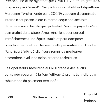
Prenons une offre hypothétique « 500 € + 200 tours gratuits »
proposée par
CasinoX
. Chaque tour gratuit utilise l’algorithme
Mersenne Twister validé par eCOGRA ; aucune discrimination
interne n’est possible car la même séquence aléatoire
détermine aussi bien le gain potentiel d’un spin payant qu’un
spin gratuit dans
Mega Joker
. Ainsi le joueur perçoit
immédiatement une équité totale et peut comparer
objectivement cette offre avec celle présentée sur Sites De
Paris Sportifs.Fr où elle figure parmi les meilleures
promotions évaluées selon critères techniques.
Les opérateurs mesurent leur ROI grâce à des audits
combinés couvrant à la fois l’efficacité promotionnelle et la
robustesse du paiement sécurisé :
Objectif
KPI
Méthode de calcul
typique