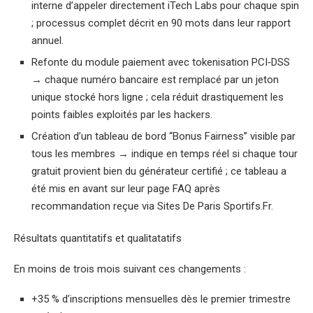
interne d’appeler directement iTech Labs pour chaque spin
; processus complet décrit en 90 mots dans leur rapport
annuel.
Refonte du module paiement avec tokenisation PCI‑DSS
→ chaque numéro bancaire est remplacé par un jeton
unique stocké hors ligne ; cela réduit drastiquement les
points faibles exploités par les hackers.
Création d’un tableau de bord “Bonus Fairness” visible par
tous les membres → indique en temps réel si chaque tour
gratuit provient bien du générateur certifié ; ce tableau a
été mis en avant sur leur page FAQ après
recommandation reçue via Sites De Paris Sportifs.Fr.
Résultats quantitatifs et qualitatatifs
En moins de trois mois suivant ces changements :
+35 % d’inscriptions mensuelles dès le premier trimestre