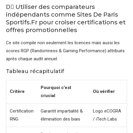
D️⃣ Utiliser des comparateurs
indépendants comme Sites De Paris
Sportifs.Fr pour croiser certifications et
offres promotionnelles
Ce site compile non seulement les licences mais aussi les
scores RGP (Randomness & Gaming Performance) attribués
après chaque audit annuel.
Tableau récapitulatif
Pourquoi c’est
Critère
Où vérifier
crucial
Certification
Garantit impartialité &
Logo eCOGRA
RNG
élimination des biais
/ iTech Labs