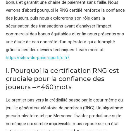
bonus et garantit une chaîne de paiement sans faille. Nous
verrons d’abord pourquoi le RNG certifié renforce la confiance
des joueurs, puis nous explorerons son rôle dans la
sécurisation des transactions avant d’analyser l’impact
commercial des bonus équitables et enfin nous présenterons
une étude de cas concrète d’un opérateur qui a triomphé
grâce à ces deux leviers techniques. Learn more at
https://sites-de-paris-sportifs.fr/
.
I. Pourquoi la certification RNG est
cruciale pour la confiance des
joueurs – ≈ 460 mots
Le premier pas vers la crédibilité passe par le cœur même du
jeu : le générateur aléatoire de nombres (RNG). Un algorithme
pseudo‑aléatoire tel que Mersenne Twister produit une suite
numérique qui semble imprévisible mais repose sur un état