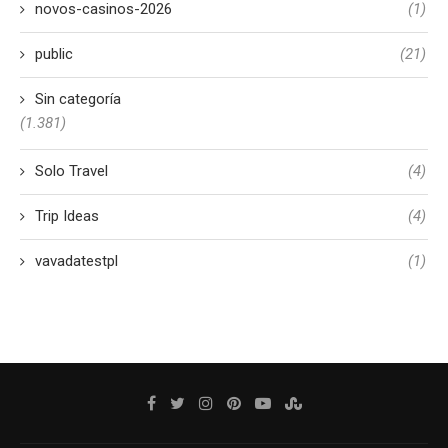
novos-casinos-2026
(1)
public
(21)
Sin categoría
(1.381)
Solo Travel
(4)
Trip Ideas
(4)
vavadatestpl
(1)