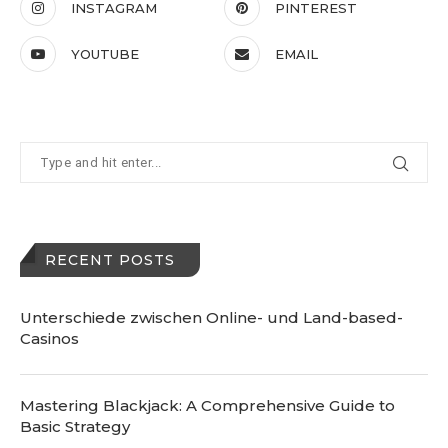
INSTAGRAM
PINTEREST
YOUTUBE
EMAIL
RECENT POSTS
Unterschiede zwischen Online- und Land-based-
Casinos
Mastering Blackjack: A Comprehensive Guide to
Basic Strategy