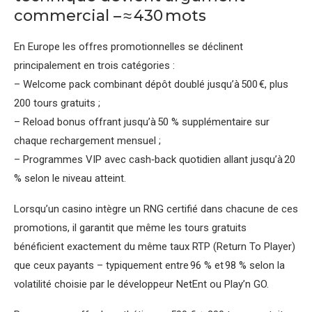
commercial – ≈ 430 mots
En Europe les offres promotionnelles se déclinent
principalement en trois catégories :
– Welcome pack combinant dépôt doublé jusqu’à 500 €, plus
200 tours gratuits ;
– Reload bonus offrant jusqu’à 50 % supplémentaire sur
chaque rechargement mensuel ;
– Programmes VIP avec cash‑back quotidien allant jusqu’à 20
% selon le niveau atteint.
Lorsqu’un casino intègre un RNG certifié dans chacune de ces
promotions, il garantit que même les tours gratuits
bénéficient exactement du même taux RTP (Return To Player)
que ceux payants – typiquement entre 96 % et 98 % selon la
volatilité choisie par le développeur NetEnt ou Play’n GO.