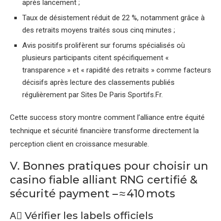
après lancement ;
Taux de désistement réduit de 22 %, notamment grâce à
des retraits moyens traités sous cinq minutes ;
Avis positifs prolifèrent sur forums spécialisés où
plusieurs participants citent spécifiquement «
transparence » et « rapidité des retraits » comme facteurs
décisifs après lecture des classements publiés
régulièrement par Sites De Paris Sportifs.Fr.
Cette success story montre comment l’alliance entre équité
technique et sécurité financière transforme directement la
perception client en croissance mesurable.
V. Bonnes pratiques pour choisir un
casino fiable alliant RNG certifié &
sécurité payment – ≈ 410 mots
A️⃣ Vérifier les labels officiels