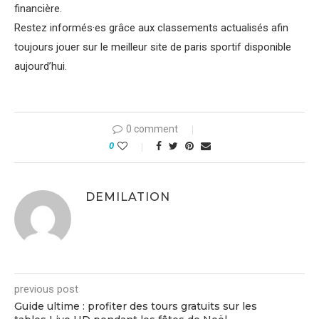
financière.
Restez informés·es grâce aux classements actualisés afin
toujours jouer sur le meilleur site de paris sportif disponible
aujourd’hui.​
0 comment
0
DEMILATION
previous post
Guide ultime : profiter des tours gratuits sur les