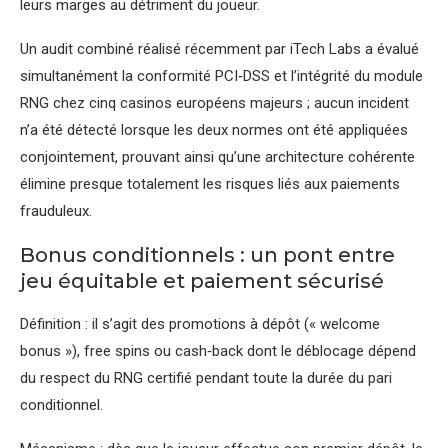
leurs marges au détriment du joueur.
Un audit combiné réalisé récemment par iTech Labs a évalué
simultanément la conformité PCI‑DSS et l’intégrité du module
RNG chez cinq casinos européens majeurs ; aucun incident
n’a été détecté lorsque les deux normes ont été appliquées
conjointement, prouvant ainsi qu’une architecture cohérente
élimine presque totalement les risques liés aux paiements
frauduleux.
Bonus conditionnels : un pont entre
jeu équitable et paiement sécurisé
Définition : il s’agit des promotions à dépôt (« welcome
bonus »), free spins ou cash‑back dont le déblocage dépend
du respect du RNG certifié pendant toute la durée du pari
conditionnel.