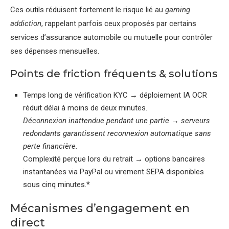
Ces outils réduisent fortement le risque lié au
gaming
addiction
, rappelant parfois ceux proposés par certains
services d’assurance automobile ou mutuelle pour contrôler
ses dépenses mensuelles.
Points de friction fréquents & solutions
Temps long de vérification KYC → déploiement IA OCR
réduit délai à moins de deux minutes.
Déconnexion inattendue pendant une partie → serveurs
redondants garantissent reconnexion automatique sans
perte financière.
Complexité perçue lors du retrait → options bancaires
instantanées via PayPal ou virement SEPA disponibles
sous cinq minutes.*
Mécanismes d’engagement en
direct