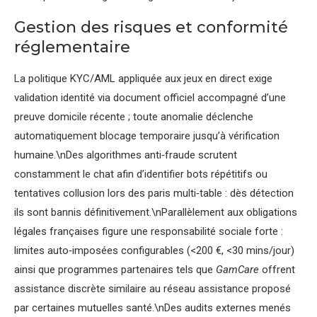
Gestion des risques et conformité
réglementaire
La politique KYC/AML appliquée aux jeux en direct exige
validation identité via document officiel accompagné d’une
preuve domicile récente ; toute anomalie déclenche
automatiquement blocage temporaire jusqu’à vérification
humaine.\nDes algorithmes anti‑fraude scrutent
constamment le chat afin d’identifier bots répétitifs ou
tentatives collusion lors des paris multi‑table : dès détection
ils sont bannis définitivement.\nParallèlement aux obligations
légales françaises figure une responsabilité sociale forte :
limites auto‑imposées configurables (<200 €, <30 mins/jour)
ainsi que programmes partenaires tels que
GamCare
offrent
assistance discrète similaire au réseau assistance proposé
par certaines mutuelles santé.\nDes audits externes menés