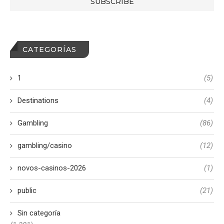
CATEGORÍAS
1
(5)
Destinations
(4)
Gambling
(86)
gambling/casino
(12)
novos-casinos-2026
(1)
public
(21)
Sin categoría