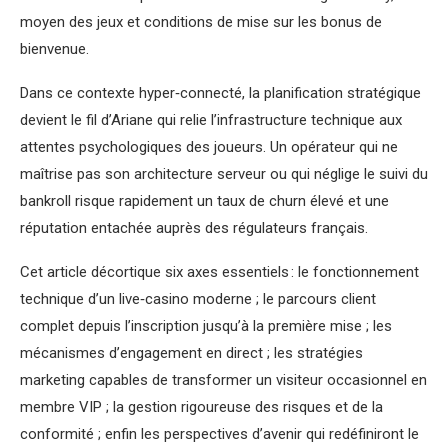
moyen des jeux et conditions de mise sur les bonus de
bienvenue.
Dans ce contexte hyper‑connecté, la planification stratégique
devient le fil d’Ariane qui relie l’infrastructure technique aux
attentes psychologiques des joueurs. Un opérateur qui ne
maîtrise pas son architecture serveur ou qui néglige le suivi du
bankroll risque rapidement un taux de churn élevé et une
réputation entachée auprès des régulateurs français.
Cet article décortique six axes essentiels : le fonctionnement
technique d’un live‑casino moderne ; le parcours client
complet depuis l’inscription jusqu’à la première mise ; les
mécanismes d’engagement en direct ; les stratégies
marketing capables de transformer un visiteur occasionnel en
membre VIP ; la gestion rigoureuse des risques et de la
conformité ; enfin les perspectives d’avenir qui redéfiniront le