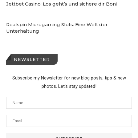
Jettbet Casino: Los geht’s und sichere dir Boni
Realspin Microgaming Slots: Eine Welt der
Unterhaltung
NEWSLETTER
Subscribe my Newsletter for new blog posts, tips & new
photos. Let's stay updated!