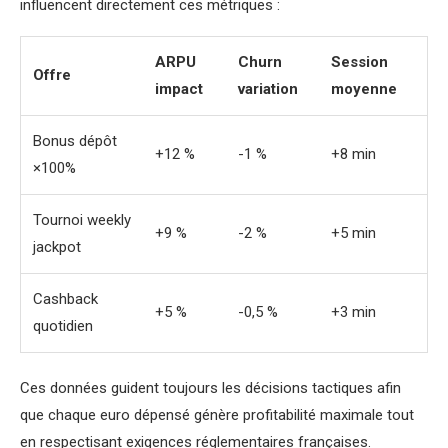
influencent directement ces métriques :
ARPU
Churn
Session
Offre
impact
variation
moyenne
Bonus dépôt
+12 %
-1 %
+8 min
×100%
Tournoi weekly
+9 %
-2 %
+5 min
jackpot
Cashback
+5 %
-0,5 %
+3 min
quotidien
Ces données guident toujours les décisions tactiques afin
que chaque euro dépensé génère profitabilité maximale tout
en respectisant exigences réglementaires françaises.