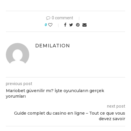
0 comment
0
DEMILATION
previous post
Mariobet güvenilir mı? İşte oyuncuların gerçek
yorumları
next post
Guide complet du casino en ligne – Tout ce que vous
devez savoir