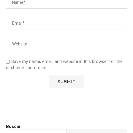
Save my name, email, and website in this browser for the
next time I comment.
Buscar