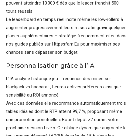
pouvant atteindre 10 000 € dès que le leader franchit 500
tours réussis.
Le leaderboard en temps réel incite même les low‑rollers à
augmenter progressivement leurs mises afin gravir quelques
places supplémentaires – stratégie fréquemment citée dans
nos guides publiés sur Httpssfam.Eu pour maximiser ses
chances sans dépasser son budget.
Personnalisation grâce à l’IA
L’IA analyse historique jeu : fréquence des mises sur
blackjack vs baccarat , heures actives préférées ainsi que
sensibilité au ROI annoncé.
Avec ces données elle recommande automatiquement trois
tables idéales dont le RTP atteint 99,7 %, proposant même
une promotion ponctuelle «​ Boost dépôt ×2 durant votre
prochaine session Live ». Ce ciblage dynamique augmente le