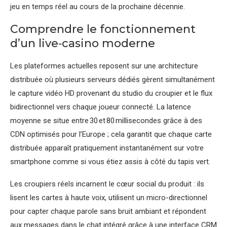
jeu en temps réel au cours de la prochaine décennie.
Comprendre le fonctionnement
d’un live‑casino moderne
Les plateformes actuelles reposent sur une architecture
distribuée où plusieurs serveurs dédiés gèrent simultanément
le capture vidéo HD provenant du studio du croupier et le flux
bidirectionnel vers chaque joueur connecté. La latence
moyenne se situe entre 30 et 80 millisecondes grâce à des
CDN optimisés pour l’Europe ; cela garantit que chaque carte
distribuée apparaît pratiquement instantanément sur votre
smartphone comme si vous étiez assis à côté du tapis vert.​
Les croupiers réels incarnent le cœur social du produit : ils
lisent les cartes à haute voix, utilisent un micro-directionnel
pour capter chaque parole sans bruit ambiant et répondent
aux messages dans le chat intégré grâce à une interface CRM