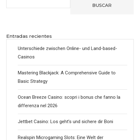
BUSCAR
Entradas recientes
Unterschiede zwischen Online- und Land-based-
Casinos
Mastering Blackjack: A Comprehensive Guide to
Basic Strategy
Ocean Breeze Casino: scopri i bonus che fanno la
differenza nel 2026
Jettbet Casino: Los geht’s und sichere dir Boni
Realspin Microgaming Slots: Eine Welt der