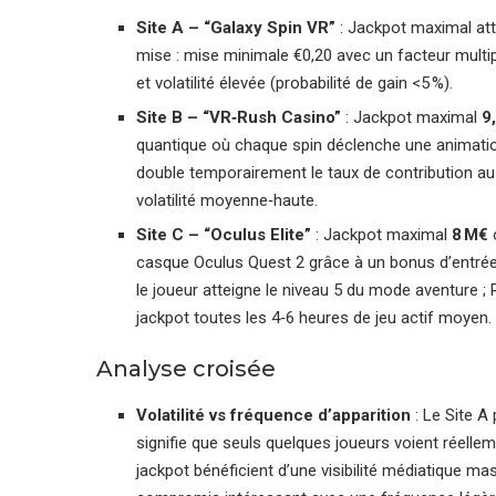
Site A – “Galaxy Spin VR”
: Jackpot maximal at
mise : mise minimale €0,20 avec un facteur multi
et volatilité élevée (probabilité de gain <5 %).
Site B – “VR‑Rush Casino”
: Jackpot maximal
9
quantique où chaque spin déclenche une animatio
double temporairement le taux de contribution a
volatilité moyenne‑haute.
Site C – “Oculus Elite”
: Jackpot maximal
8 M€
o
casque Oculus Quest 2 grâce à un bonus d’entrée e
le joueur atteigne le niveau 5 du mode aventure ;
jackpot toutes les 4‑6 heures de jeu actif moyen.
Analyse croisée
Volatilité vs fréquence d’apparition
: Le Site A 
signifie que seuls quelques joueurs voient réelle
jackpot bénéficient d’une visibilité médiatique 