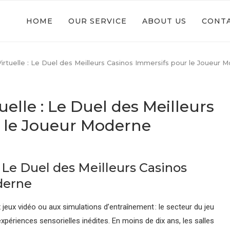
HOME
OUR SERVICE
ABOUT US
CONTA
irtuelle : Le Duel des Meilleurs Casinos Immersifs pour le Joueur 
uelle : Le Duel des Meilleurs
 le Joueur Moderne
: Le Duel des Meilleurs Casinos
derne
x jeux vidéo ou aux simulations d’entraînement : le secteur du jeu
xpériences sensorielles inédites. En moins de dix ans, les salles