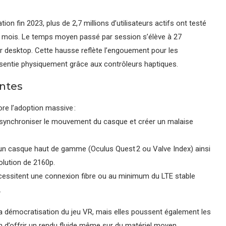
n fin 2023, plus de 2,7 millions d’utilisateurs actifs ont testé
 mois. Le temps moyen passé par session s’élève à 27
r desktop. Cette hausse reflète l’engouement pour les
entie physiquement grâce aux contrôleurs haptiques.
entes
re l’adoption massive :
ésynchroniser le mouvement du casque et créer un malaise
t un casque haut de gamme (Oculus Quest 2 ou Valve Index) ainsi
olution de 2160p.
écessitent une connexion fibre ou au minimum du LTE stable
.
 la démocratisation du jeu VR, mais elles poussent également les
 d’offrir un rendu fluide même sur du matériel moyen.