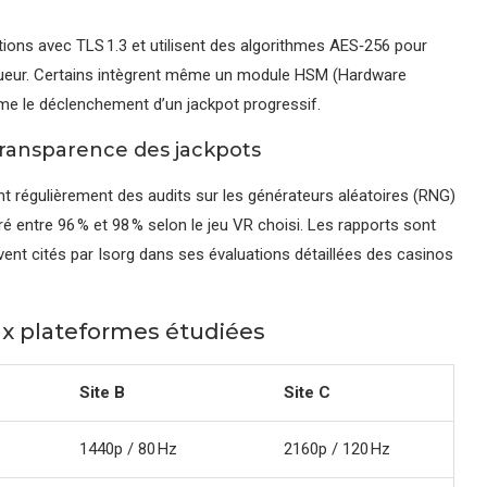
ions avec TLS 1.3 et utilisent des algorithmes AES‑256 pour
joueur. Certains intègrent même un module HSM (Hardware
me le déclenchement d’un jackpot progressif.
transparence des jackpots
régulièrement des audits sur les générateurs aléatoires (RNG)
é entre 96 % et 98 % selon le jeu VR choisi. Les rapports sont
vent cités par Isorg dans ses évaluations détaillées des casinos
ux plateformes étudiées
Site B
Site C
1440p / 80 Hz
2160p / 120 Hz