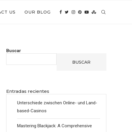
CT US
OUR BLOG
Buscar
BUSCAR
Entradas recientes
Unterschiede zwischen Online- und Land-
based-Casinos
Mastering Blackjack: A Comprehensive