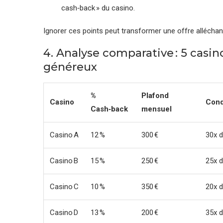
cash‑back » du casino.
Ignorer ces points peut transformer une offre alléchan
4. Analyse comparative : 5 casin
généreux
%
Plafond
Casino
Cond
Cash‑back
mensuel
Casino A
12 %
300 €
30x 
Casino B
15 %
250 €
25x 
Casino C
10 %
350 €
20x 
Casino D
13 %
200 €
35x d