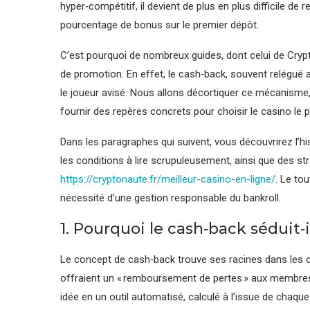
hyper‑compétitif, il devient de plus en plus difficile d
pourcentage de bonus sur le premier dépôt.
C’est pourquoi de nombreux guides, dont celui de Cry
de promotion. En effet, le cash‑back, souvent relégué au
le joueur avisé. Nous allons décortiquer ce mécanisme,
fournir des repères concrets pour choisir le casino le 
Dans les paragraphes qui suivent, vous découvrirez l’h
les conditions à lire scrupuleusement, ainsi que des st
https://cryptonaute.fr/meilleur-casino-en-ligne/
. Le tou
nécessité d’une gestion responsable du bankroll.
1. Pourquoi le cash‑back séduit‑i
Le concept de cash‑back trouve ses racines dans les cl
offraient un « remboursement de pertes » aux membres
idée en un outil automatisé, calculé à l’issue de chaqu