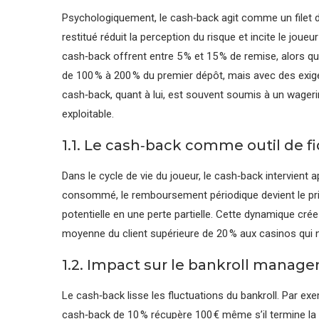
Psychologiquement, le cash‑back agit comme un filet 
restitué réduit la perception du risque et incite le jou
cash‑back offrent entre 5 % et 15 % de remise, alors q
de 100 % à 200 % du premier dépôt, mais avec des exig
cash‑back, quant à lui, est souvent soumis à un wageri
exploitable.
1.1. Le cash‑back comme outil de fi
Dans le cycle de vie du joueur, le cash‑back intervient a
consommé, le remboursement périodique devient le princi
potentielle en une perte partielle. Cette dynamique crée
moyenne du client supérieure de 20 % aux casinos qui 
1.2. Impact sur le bankroll manag
Le cash‑back lisse les fluctuations du bankroll. Par ex
cash‑back de 10 % récupère 100 € même s’il termine la