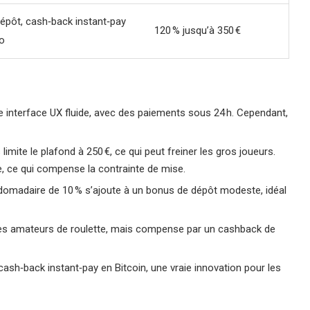
épôt, cash‑back instant‑pay
120 % jusqu’à 350 €
o
 interface UX fluide, avec des paiements sous 24 h. Cependant,
limite le plafond à 250 €, ce qui peut freiner les gros joueurs.
de, ce qui compense la contrainte de mise.
ebdomadaire de 10 % s’ajoute à un bonus de dépôt modeste, idéal
se les amateurs de roulette, mais compense par un cashback de
cash‑back instant‑pay en Bitcoin, une vraie innovation pour les