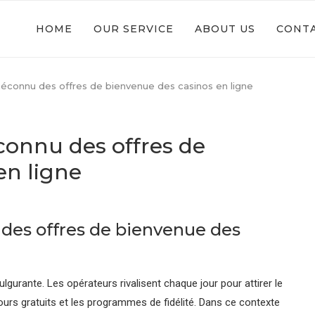
HOME
OUR SERVICE
ABOUT US
CONTA
 méconnu des offres de bienvenue des casinos en ligne
éconnu des offres de
en ligne
 des offres de bienvenue des
gurante. Les opérateurs rivalisent chaque jour pour attirer le
 tours gratuits et les programmes de fidélité. Dans ce contexte