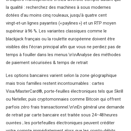
la qualité : recherchez des machines à sous modernes
dotées d’au moins cinq rouleaux, jusqu’à quatre cent
vingt‑et‑un lignes payantes (« paylines ») et un RTP moyen
supérieur à 96 %. Les variantes classiques comme le
blackjack français ou la roulette européenne doivent être
visibles dès l’écran principal afin que vous ne perdiez pas de
temps à fouiller dans les menus.\n\nAnalyse des méthodes
de paiement sécurisées & temps de retrait
Les options bancaires varient selon la zone géographique
mais trois familles restent incontournables : cartes
Visa/MasterCard®, porte‑feuilles électroniques tels que Skrill
ou Neteller, puis cryptomonnaies comme Bitcoin qui offrent
parfois zéro frais transactionnel.\n\nEn général une demande
de retrait par carte bancaire est traitée sous 24–48 heures
ouvrées ; les portefeuilles électroniques peuvent créditer
votre compte immédiatement alors que les crypto‑débits