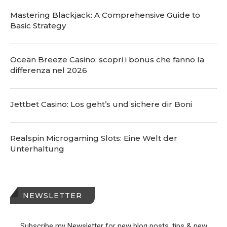
Mastering Blackjack: A Comprehensive Guide to
Basic Strategy
Ocean Breeze Casino: scopri i bonus che fanno la
differenza nel 2026
Jettbet Casino: Los geht’s und sichere dir Boni
Realspin Microgaming Slots: Eine Welt der
Unterhaltung
NEWSLETTER
Subscribe my Newsletter for new blog posts, tips & new