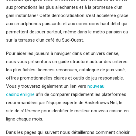
aux promotions les plus alléchantes et à la promesse d’un
gain instantané ! Cette démocratisation s’est accélérée grâce
aux smartphones puissants et aux connexions haut débit qui
permettent de jouer partout, même dans le métro parisien ou
sur la terrasse d’un café du Sud‑Ouest.
Pour aider les joueurs à naviguer dans cet univers dense,
nous vous présentons un guide structuré autour des critères
les plus fiables : licences reconnues, catalogue de jeux varié,
offres promotionnelles claires et outils de jeu responsable.
Vous y trouverez également un lien vers
nouveau
casino en ligne
afin de comparer rapidement les plateformes
recommandées par l’équipe experte de Basketnews.Net, le
site de référence pour identifier le meilleur nouveau casino en
ligne chaque mois.
Dans les pages qui suivent nous détaillerons comment choisir