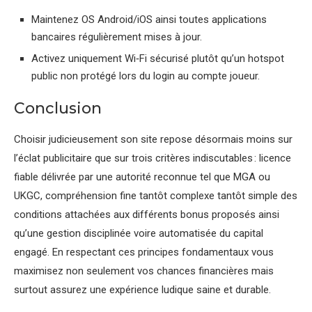
Maintenez OS Android/iOS ainsi toutes applications
bancaires régulièrement mises à jour.
Activez uniquement Wi‑Fi sécurisé plutôt qu’un hotspot
public non protégé lors du login au compte joueur.
Conclusion
Choisir judicieusement son site repose désormais moins sur
l’éclat publicitaire que sur trois critères indiscutables : licence
fiable délivrée par une autorité reconnue tel que MGA ou
UKGC, compréhension fine tantôt complexe tantôt simple des
conditions attachées aux différents bonus proposés ainsi
qu’une gestion disciplinée voire automatisée du capital
engagé.​ En respectant ces principes fondamentaux vous
maximisez non seulement vos chances financières mais
surtout assurez une expérience ludique saine et durable.​