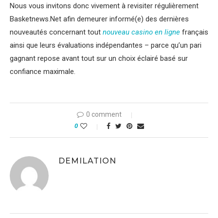
Nous vous invitons donc vivement à revisiter régulièrement
Basketnews.Net afin demeurer informé(e) des dernières
nouveautés concernant tout
nouveau casino en ligne
français
ainsi que leurs évaluations indépendantes – parce qu’un pari
gagnant repose avant tout sur un choix éclairé basé sur
confiance maximale.​
0 comment
0
DEMILATION