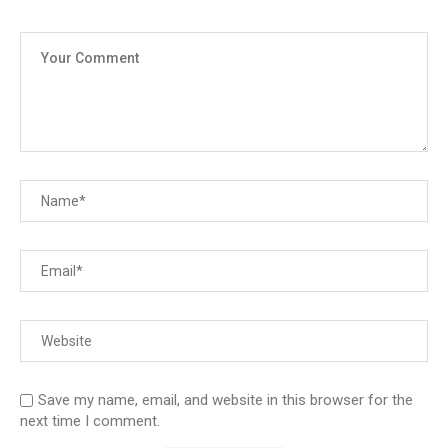
Save my name, email, and website in this browser for the
next time I comment.