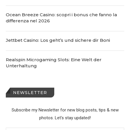
Ocean Breeze Casino: scopri i bonus che fanno la
differenza nel 2026
Jettbet Casino: Los geht’s und sichere dir Boni
Realspin Microgaming Slots: Eine Welt der
Unterhaltung
NEWSLETTER
Subscribe my Newsletter for new blog posts, tips & new
photos. Let's stay updated!