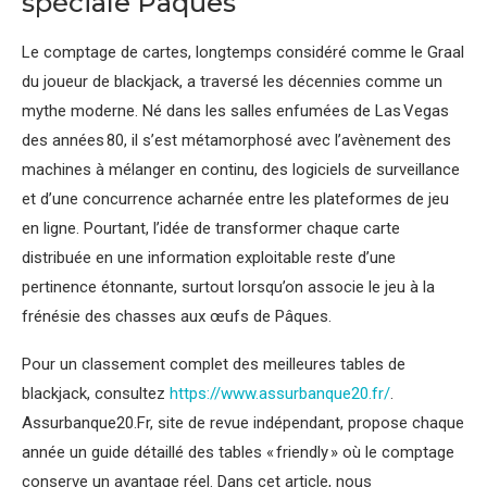
spéciale Pâques
Le comptage de cartes, longtemps considéré comme le Graal
du joueur de blackjack, a traversé les décennies comme un
mythe moderne. Né dans les salles enfumées de Las Vegas
des années 80, il s’est métamorphosé avec l’avènement des
machines à mélanger en continu, des logiciels de surveillance
et d’une concurrence acharnée entre les plateformes de jeu
en ligne. Pourtant, l’idée de transformer chaque carte
distribuée en une information exploitable reste d’une
pertinence étonnante, surtout lorsqu’on associe le jeu à la
frénésie des chasses aux œufs de Pâques.
Pour un classement complet des meilleures tables de
blackjack, consultez
https://www.assurbanque20.fr/
.
Assurbanque20.Fr, site de revue indépendant, propose chaque
année un guide détaillé des tables « friendly » où le comptage
conserve un avantage réel. Dans cet article, nous