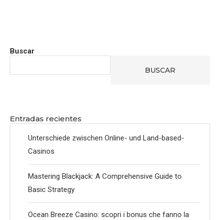
Buscar
BUSCAR
Entradas recientes
Unterschiede zwischen Online- und Land-based-
Casinos
Mastering Blackjack: A Comprehensive Guide to
Basic Strategy
Ocean Breeze Casino: scopri i bonus che fanno la