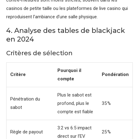
contre‑mesures sont moins strictes, souvent dans les
casinos de petite taille ou les plateformes de live casino qui
reproduisent l’ambiance d’une salle physique.
4. Analyse des tables de blackjack
en 2024
Critères de sélection
Pourquoi il
Critère
Pondération
compte
Plus le sabot est
Pénétration du
profond, plus le
35 %
sabot
compte est fiable
3:2 vs 6:5 impact
Règle de payout
25 %
direct sur l’EV