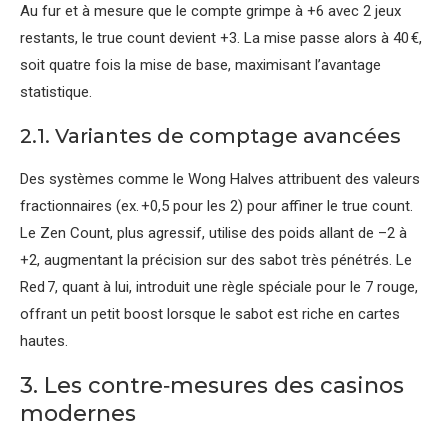
Au fur et à mesure que le compte grimpe à +6 avec 2 jeux
restants, le true count devient +3. La mise passe alors à 40 €,
soit quatre fois la mise de base, maximisant l’avantage
statistique.
2.1. Variantes de comptage avancées
Des systèmes comme le Wong Halves attribuent des valeurs
fractionnaires (ex. +0,5 pour les 2) pour affiner le true count.
Le Zen Count, plus agressif, utilise des poids allant de –2 à
+2, augmentant la précision sur des sabot très pénétrés. Le
Red 7, quant à lui, introduit une règle spéciale pour le 7 rouge,
offrant un petit boost lorsque le sabot est riche en cartes
hautes.
3. Les contre‑mesures des casinos
modernes