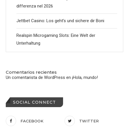
differenza nel 2026
Jettbet Casino: Los geht’s und sichere dir Boni
Realspin Microgaming Slots: Eine Welt der
Unterhaltung
Comentarios recientes
Un comentarista de WordPress
en
¡Hola, mundo!
SOCIAL CONNECT
FACEBOOK
TWITTER