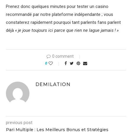
Prenez donc quelques minutes pour tester un casino
recommandé par notre plateforme indépendante ; vous
constaterez rapidement pourquoi tant parlents fans parlent
déjà
« je joue toujours ici parce que rien ne lague jamais ! »
0 comment
0
DEMILATION
previous post
Pari Multiple : Les Meilleurs Bonus et Stratégies