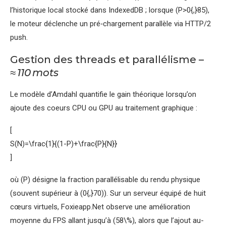
l’historique local stocké dans IndexedDB ; lorsque (P>0{,}85),
le moteur déclenche un pré‑chargement parallèle via HTTP/2
push.
Gestion des threads et parallélisme –
≈ 110 mots
Le modèle d’Amdahl quantifie le gain théorique lorsqu’on
ajoute des coeurs CPU ou GPU au traitement graphique :
[
S(N)=\frac{1}{(1-P)+\frac{P}{N}}
]
où (P) désigne la fraction parallélisable du rendu physique
(souvent supérieur à (0{,}70)). Sur un serveur équipé de huit
cœurs virtuels, Foxieapp.Net observe une amélioration
moyenne du FPS allant jusqu’à (58\%), alors que l’ajout au-