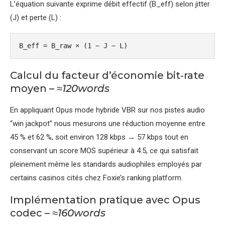
L’équation suivante exprime débit effectif (B_eff) selon jitter
(J) et perte (L) :
Calcul du facteur d’économie bit‑rate
moyen –
≈​120​words
En appliquant Opus mode hybride VBR sur nos pistes audio
“win jackpot” nous mesurons une réduction moyenne entre
45 % et 62 %, soit environ 128 kbps → 57 kbps tout en
conservant un score MOS supérieur à 4.​5, ce qui satisfait
pleinement même les standards audiophiles employés par
certains casinos cités chez Foxie’s ranking platform.
Implémentation pratique avec Opus
codec –
≈​160​words