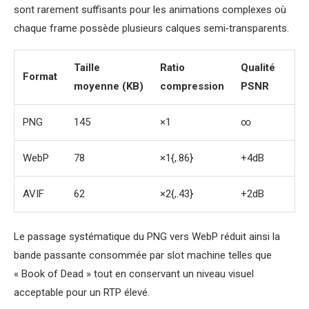
sont rarement suffisants pour les animations complexes où
chaque frame possède plusieurs calques semi‑transparents.
Taille
Ratio
Qualité
Format
moyenne (KB)
compression
PSNR
PNG
145
×1
∞
WebP
78
×1{,.86}
+4dB
AVIF
62
×2{,.43}
+2dB
Le passage systématique du PNG vers WebP réduit ainsi la
bande passante consommée par slot machine telles que
« Book of Dead » tout en conservant un niveau visuel
acceptable pour un RTP élevé.