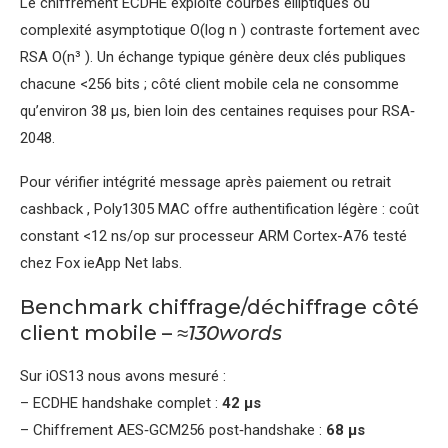
Le chiffrement ECDHE exploite courbes elliptiques où
complexité asymptotique O(log n ) contraste fortement avec
RSA O(n³ ). Un échange typique génère deux clés publiques
chacune <256 bits ; côté client mobile cela ne consomme
qu’environ 38 µs, bien loin des centaines requises pour RSA‐
2048.
Pour vérifier intégrité message après paiement ou retrait
cashback , Poly1305 MAC offre authentification légère : coût
constant <12 ns/op sur processeur ARM Cortex-A76 testé
chez Fox ieApp Net labs.
Benchmark chiffrage/déchiffrage côté
client mobile –
≈​130​words
Sur iOS13 nous avons mesuré :
– ECDHE handshake complet :
42 µs
– Chiffrement AES‐GCM256 post‐handshake :
68 µs