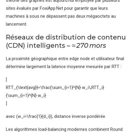
théorie des graphes est aujourd’hui employée par plusieurs
sites évalués par FoxiApp.Net pour garantir que leurs
machines à sous ne dépassent pas deux mégaoctets au
lancement.
Réseaux de distribution de contenu
(CDN) intelligents –
≈ 270 mors
La proximité géographique entre edge node et utilisateur final
détermine largement la latence moyenne mesurée par RTT :
[
RTT_{\text{avg}}=\frac{\sum_{i=1}^{N} w_i\,RTT_i}
{\sum_{i=1}^{N} w_i}
]
avec (w_i=\frac{1}{d_i}), distance inverse pondérée.
Les algorithmes load‑balancing modernes combinent Round