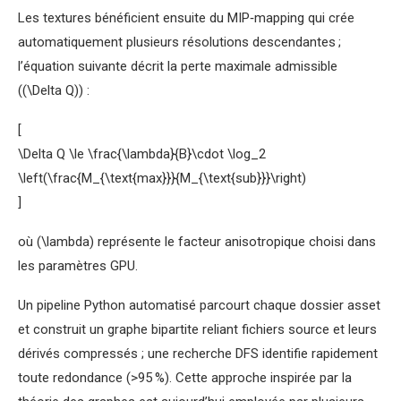
Les textures bénéficient ensuite du MIP‑mapping qui crée
automatiquement plusieurs résolutions descendantes ;
l’équation suivante décrit la perte maximale admissible
((\Delta Q)) :
[
\Delta Q \le \frac{\lambda}{B}\cdot \log_2
\left(\frac{M_{\text{max}}}{M_{\text{sub}}}\right)
]
où (\lambda) représente le facteur anisotropique choisi dans
les paramètres GPU.
Un pipeline Python automatisé parcourt chaque dossier asset
et construit un graphe bipartite reliant fichiers source et leurs
dérivés compressés ; une recherche DFS identifie rapidement
toute redondance (>95 %). Cette approche inspirée par la