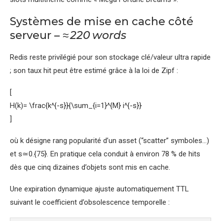
Systèmes de mise en cache côté
serveur –
≈ 220 words
Redis reste privilégié pour son stockage clé/valeur ultra rapide
; son taux hit peut être estimé grâce à la loi de Zipf :
[
H(k)= \frac{k^{-s}}{\sum_{i=1}^{M} i^{-s}}
]
où k désigne rang popularité d’un asset (“scatter” symboles…)
et s≃0.{75}. En pratique cela conduit à environ 78 % de hits
dès que cinq dizaines d’objets sont mis en cache.
Une expiration dynamique ajuste automatiquement TTL
suivant le coefficient d’obsolescence temporelle :