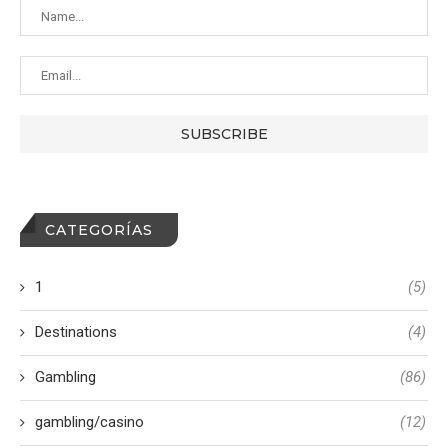
CATEGORÍAS
1
(5)
Destinations
(4)
Gambling
(86)
gambling/casino
(12)