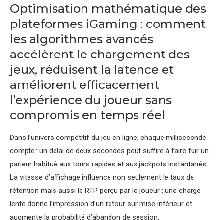
Optimisation mathématique des
plateformes iGaming : comment
les algorithmes avancés
accélèrent le chargement des
jeux, réduisent la latence et
améliorent efficacement
l’expérience du joueur sans
compromis en temps réel
Dans l’univers compétitif du jeu en ligne, chaque milliseconde
compte : un délai de deux secondes peut suffire à faire fuir un
parieur habitué aux tours rapides et aux jackpots instantanés.
La vitesse d’affichage influence non seulement le taux de
rétention mais aussi le RTP perçu par le joueur ; une charge
lente donne l’impression d’un retour sur mise inférieur et
augmente la probabilité d’abandon de session.