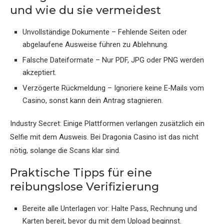
und wie du sie vermeidest
Unvollständige Dokumente – Fehlende Seiten oder
abgelaufene Ausweise führen zu Ablehnung.
Falsche Dateiformate – Nur PDF, JPG oder PNG werden
akzeptiert.
Verzögerte Rückmeldung – Ignoriere keine E‑Mails vom
Casino, sonst kann dein Antrag stagnieren.
Industry Secret: Einige Plattformen verlangen zusätzlich ein
Selfie mit dem Ausweis. Bei Dragonia Casino ist das nicht
nötig, solange die Scans klar sind.
Praktische Tipps für eine
reibungslose Verifizierung
Bereite alle Unterlagen vor: Halte Pass, Rechnung und
Karten bereit, bevor du mit dem Upload beginnst.