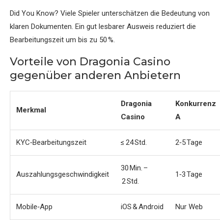
Did You Know? Viele Spieler unterschätzen die Bedeutung von
klaren Dokumenten. Ein gut lesbarer Ausweis reduziert die
Bearbeitungszeit um bis zu 50 %.
Vorteile von Dragonia Casino
gegenüber anderen Anbietern
Dragonia
Konkurrenz
Merkmal
Casino
A
KYC‑Bearbeitungszeit
≤ 24 Std.
2‑5 Tage
30 Min. –
Auszahlungsgeschwindigkeit
1‑3 Tage
2 Std.
Mobile‑App
iOS & Android
Nur Web