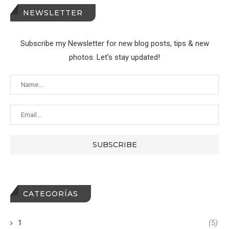
NEWSLETTER
Subscribe my Newsletter for new blog posts, tips & new
photos. Let's stay updated!
CATEGORÍAS
1
(5)