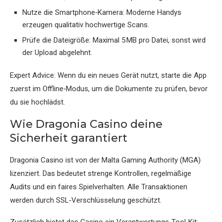
Nutze die Smartphone‑Kamera: Moderne Handys
erzeugen qualitativ hochwertige Scans.
Prüfe die Dateigröße: Maximal 5 MB pro Datei, sonst wird
der Upload abgelehnt.
Expert Advice: Wenn du ein neues Gerät nutzt, starte die App
zuerst im Offline‑Modus, um die Dokumente zu prüfen, bevor
du sie hochlädst.
Wie Dragonia Casino deine
Sicherheit garantiert
Dragonia Casino ist von der Malta Gaming Authority (MGA)
lizenziert. Das bedeutet strenge Kontrollen, regelmäßige
Audits und ein faires Spielverhalten. Alle Transaktionen
werden durch SSL‑Verschlüsselung geschützt.