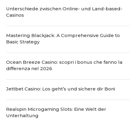
Unterschiede zwischen Online- und Land-based-
Casinos
Mastering Blackjack: A Comprehensive Guide to
Basic Strategy
Ocean Breeze Casino: scopri i bonus che fanno la
differenza nel 2026
Jettbet Casino: Los geht’s und sichere dir Boni
Realspin Microgaming Slots: Eine Welt der
Unterhaltung