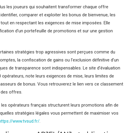
lus les joueurs qui souhaitent transformer chaque offre
 identifier, comparer et exploiter les bonus de bienvenue, les
 tout en respectant les exigences de mise imposées. Elle
fication d’un portefeuille de promotions et sur une gestion
ertaines stratégies trop agressives sont perçues comme du
omptes, la confiscation de gains ou l’exclusion définitive d’un
tiques de transparence sont indispensables. Le site d’évaluation
opérateurs, note leurs exigences de mise, leurs limites de
 chasseurs de bonus. Vous retrouverez le lien vers ce classement
 des offres.
 les opérateurs français structurent leurs promotions afin de
t quelles stratégies légales vous permettent de maximiser vos
https://www.tvsud.fr/
.