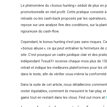
Le phénomène du « bonus hunting » séduit de plus en p
promotionnelle en réel profit. Cette pratique consiste à
reloads ou les cash‑back proposés par les opérateurs,
repose sur une analyse fine des conditions, sur la plani
rigoureuse du cash‑flow.
Cependant, le bonus hunting n’est pas sans risques. C
« bonus abuse », ce qui peut entraîner la fermeture de c
site. C’est pourquoi un cadre juridique clair et des pra
indépendant Tvsud.Fr recense chaque mois plus de 150 
retrait et indique les meilleures plateformes pour les
dans le texte, afin de vérifier vous‑même la conformité
Dans la suite de cet article, nous détaillerons comment
rester équitables, comment ils mesurent le fair‑play, e
gains tout en restant dans les clous. Find out more at