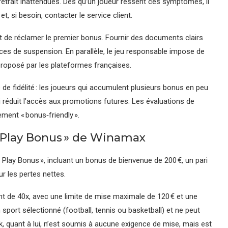
etrait inattendues. Dès qu’un joueur ressent ces symptômes, il
, si besoin, contacter le service client.
ant de réclamer le premier bonus. Fournir des documents clairs
hances de suspension. En parallèle, le jeu responsable impose de
 proposé par les plateformes françaises.
e fidélité : les joueurs qui accumulent plusieurs bonus en peu
i réduit l’accès aux promotions futures. Les évaluations de
ment « bonus‑friendly ».
ir Play Bonus » de Winamax
lay Bonus », incluant un bonus de bienvenue de 200 €, un pari
r les pertes nettes.
t de 40x, avec une limite de mise maximale de 120 € et une
un sport sélectionné (football, tennis ou basketball) et ne peut
ack, quant à lui, n’est soumis à aucune exigence de mise, mais est