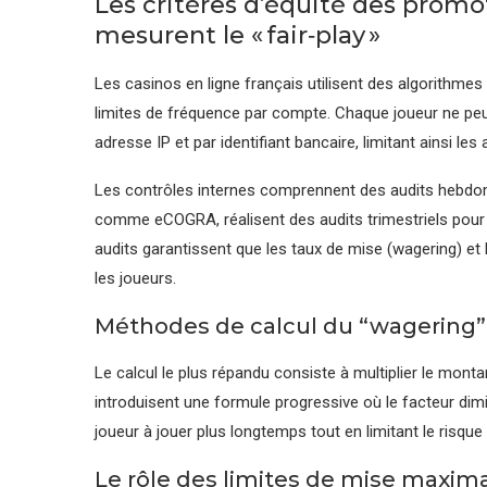
Les critères d’équité des prom
mesurent le « fair‑play »
Les casinos en ligne français utilisent des algorithme
limites de fréquence par compte. Chaque joueur ne peu
adresse IP et par identifiant bancaire, limitant ainsi le
Les contrôles internes comprennent des audits hebdom
comme eCOGRA, réalisent des audits trimestriels pour c
audits garantissent que les taux de mise (wagering) et 
les joueurs.
Méthodes de calcul du “wagering” :
Le calcul le plus répandu consiste à multiplier le monta
introduisent une formule progressive où le facteur dim
joueur à jouer plus longtemps tout en limitant le risque
Le rôle des limites de mise maximal