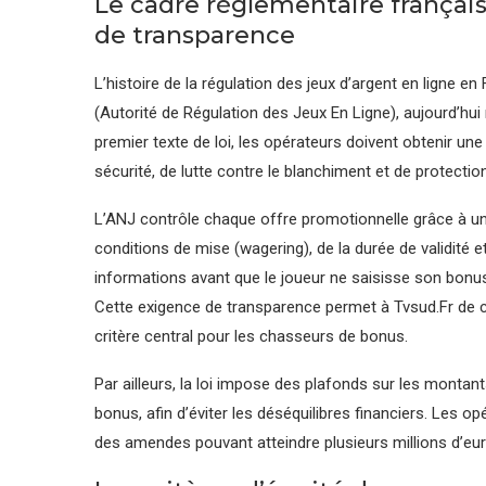
Le cadre réglementaire français 
de transparence
L’histoire de la régulation des jeux d’argent en ligne e
(Autorité de Régulation des Jeux En Ligne), aujourd’hui
premier texte de loi, les opérateurs doivent obtenir un
sécurité, de lutte contre le blanchiment et de protectio
L’ANJ contrôle chaque offre promotionnelle grâce à un p
conditions de mise (wagering), de la durée de validité et
informations avant que le joueur ne saisisse son bonus,
Cette exigence de transparence permet à Tvsud.Fr de cla
critère central pour les chasseurs de bonus.
Par ailleurs, la loi impose des plafonds sur les montan
bonus, afin d’éviter les déséquilibres financiers. Les 
des amendes pouvant atteindre plusieurs millions d’euro