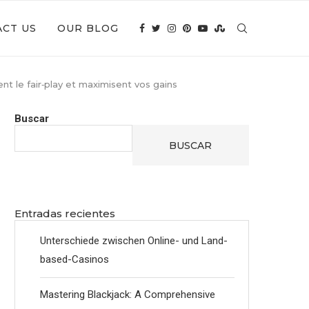
CT US
OUR BLOG
t le fair‑play et maximisent vos gains
Buscar
BUSCAR
Entradas recientes
Unterschiede zwischen Online- und Land-
based-Casinos
Mastering Blackjack: A Comprehensive