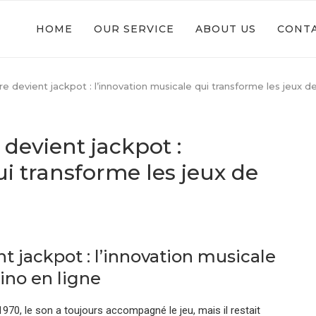
HOME
OUR SERVICE
ABOUT US
CONTA
 devient jackpot : l’innovation musicale qui transforme les jeux de
devient jackpot :
ui transforme les jeux de
 jackpot : l’innovation musicale
ino en ligne
70, le son a toujours accompagné le jeu, mais il restait