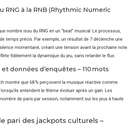
 du RNG à la RNB (Rhythmic Numeric
ue nombre issu du RNG en un “beat” musical. Le processus,
s de temps précis. Par exemple, un résultat de 7 déclenche une
silence momentané, créant une tension avant la prochaine note.
lète fidèlement la dynamique du jeu, sans retarder le flux.
 et données d’enquêtes – 110 mots
ch montre que 68 % perçoivent la musique réactive comme
 lorsqu’ils entendent le thème évoluer après un gain. Les
 nombre de paris par session, notamment sur les jeux à haute
e pari des jackpots culturels –