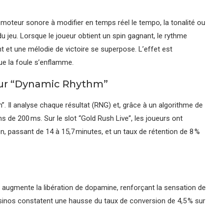
 moteur sonore à modifier en temps réel le tempo, la tonalité ou
u jeu. Lorsque le joueur obtient un spin gagnant, le rythme
 et une mélodie de victoire se superpose. L’effet est
ue la foule s’enflamme.
teur “Dynamic Rhythm”
 Il analyse chaque résultat (RNG) et, grâce à un algorithme de
 de 200 ms. Sur le slot “Gold Rush Live”, les joueurs ont
 passant de 14 à 15,7 minutes, et un taux de rétention de 8 %
augmente la libération de dopamine, renforçant la sensation de
asinos constatent une hausse du taux de conversion de 4,5 % sur