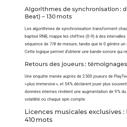
Algorithmes de synchronisation :
Beat) – 130 mots
Les algorithmes de synchronisation transforment chaq
baptisé RNB, mappe les chiffres (0‑9) à des intervalle
séquence de 7/8 de mesure, tandis que le 0 génère un 
Cette logique permet d’obtenir une bande‑sonore qui ref
Retours des joueurs : témoignages
Une enquête menée auprès de 2 500 joueurs de PlayTe
« plus immersive », et 54 % déclarent jouer plus souvent
données internes révèlent une augmentation de 9 % du
volatilité où chaque spin compte.
Licences musicales exclusives : l
410 mots