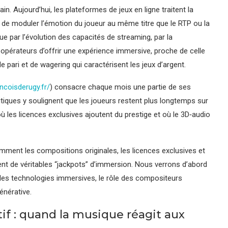
 gain. Aujourd’hui, les plateformes de jeux en ligne traitent la
e moduler l’émotion du joueur au même titre que le RTP ou la
ue par l’évolution des capacités de streaming, par la
opérateurs d’offrir une expérience immersive, proche de celle
 pari et de wagering qui caractérisent les jeux d’argent.
ncoisderugy.fr/
) consacre chaque mois une partie de ses
itiques y soulignent que les joueurs restent plus longtemps sur
ù les licences exclusives ajoutent du prestige et où le 3D‑audio
mment les compositions originales, les licences exclusives et
nt de véritables “jackpots” d’immersion. Nous verrons d’abord
s, les technologies immersives, le rôle des compositeurs
énérative.
if : quand la musique réagit aux