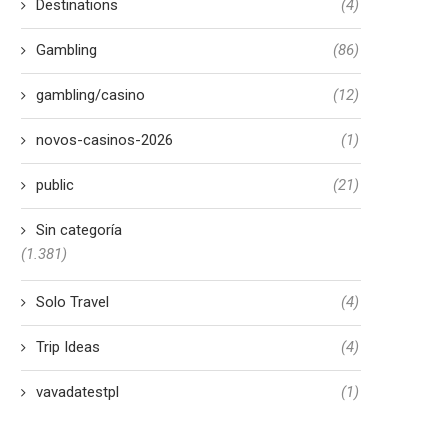
Destinations
(4)
Gambling
(86)
gambling/casino
(12)
novos-casinos-2026
(1)
public
(21)
Sin categoría
(1.381)
Solo Travel
(4)
Trip Ideas
(4)
vavadatestpl
(1)