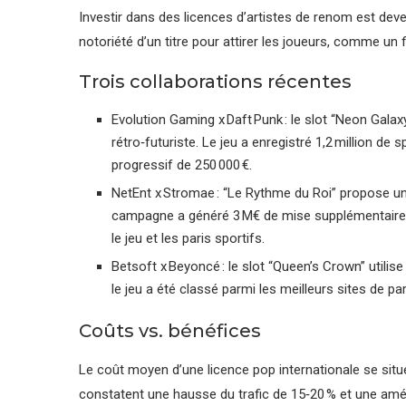
Investir dans des licences d’artistes de renom est deven
notoriété d’un titre pour attirer les joueurs, comme un f
Trois collaborations récentes
Evolution Gaming x Daft Punk : le slot “Neon Gala
rétro‑futuriste. Le jeu a enregistré 1,2 million de
progressif de 250 000 €.
NetEnt x Stromae : “Le Rythme du Roi” propose un
campagne a généré 3 M€ de mise supplémentaire sur
le jeu et les paris sportifs.
Betsoft x Beyoncé : le slot “Queen’s Crown” utilis
le jeu a été classé parmi les meilleurs sites de pa
Coûts vs. bénéfices
Le coût moyen d’une licence pop internationale se situ
constatent une hausse du trafic de 15‑20 % et une amél