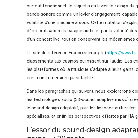
surtout fonctionnel : le cliquetis du levier, le « ding » du
bande‑sonore comme un levier d’engagement, capable d
volatilité d’une machine à sous. Cette mutation s’expliq
démocratisation du casque audio et par la volonté des 
d’un concert live, tout en conservant les mécanismes de
Le site de référence Francoisderugy.fr (
https://www.fra
classements aux casinos qui misent sur l’audio. Les cr
les plateformes où la musique s’adapte à leurs gains, o
crée une immersion quasi‑tactile.
Dans les paragraphes qui suivent, nous explorerons co
les technologies audio (3D‑sound, adaptive music) crée
le sound‑design adaptatif, puis les licences culturelle
spécialisés, et enfin les perspectives offertes par l’IA g
L’essor du sound‑design adaptat