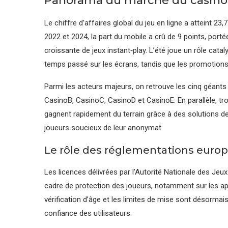
Panorama du marché du casino 
Le chiffre d’affaires global du jeu en ligne a atteint 23
2022 et 2024, la part du mobile a crû de 9 points, port
croissante de jeux instant‑play. L’été joue un rôle cata
temps passé sur les écrans, tandis que les promotions 
Parmi les acteurs majeurs, on retrouve les cinq géants
CasinoB, CasinoC, CasinoD et CasinoE. En parallèle, 
gagnent rapidement du terrain grâce à des solutions de
joueurs soucieux de leur anonymat.
Le rôle des réglementations euro
Les licences délivrées par l’Autorité Nationale des Je
cadre de protection des joueurs, notamment sur les ap
vérification d’âge et les limites de mise sont désormais 
confiance des utilisateurs.