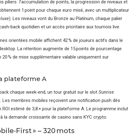
piliers : l’accumulation de points, la progression de niveaux et
btiennent 1 point pour chaque euro misé, avec un multiplicateur
eluxe
). Les niveaux vont du Bronze au Platinum, chaque palier
cash‑back quotidien et un accès prioritaire aux tournois live.
mes orientées mobile affichent 42 % de joueurs actifs dans le
desktop. La rétention augmente de 15 points de pourcentage
n 20 % de mise supplémentaire valable uniquement sur
 la plateforme A
h‑back chaque week‑end, un tour gratuit sur le slot
Sunrise
fil. Les membres mobiles reçoivent une notification push dès
un ROI estimé de 3,8 × pour la plateforme A. Le programme inclut
si à la demande croissante de casino sans KYC crypto.
bile‑First » – 320 mots