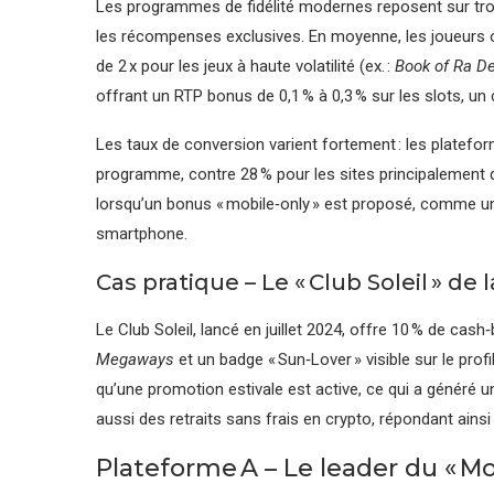
Les programmes de fidélité modernes reposent sur trois 
les récompenses exclusives. En moyenne, les joueurs o
de 2 x pour les jeux à haute volatilité (ex. :
Book of Ra D
offrant un RTP bonus de 0,1 % à 0,3 % sur les slots, un 
Les taux de conversion varient fortement : les platefor
programme, contre 28 % pour les sites principalement 
lorsqu’un bonus « mobile‑only » est proposé, comme u
smartphone.
Cas pratique – Le « Club Soleil » de
Le Club Soleil, lancé en juillet 2024, offre 10 % de cas
Megaways
et un badge « Sun‑Lover » visible sur le pro
qu’une promotion estivale est active, ce qui a généré 
aussi des retraits sans frais en crypto, répondant ain
Plateforme A – Le leader du « Mo