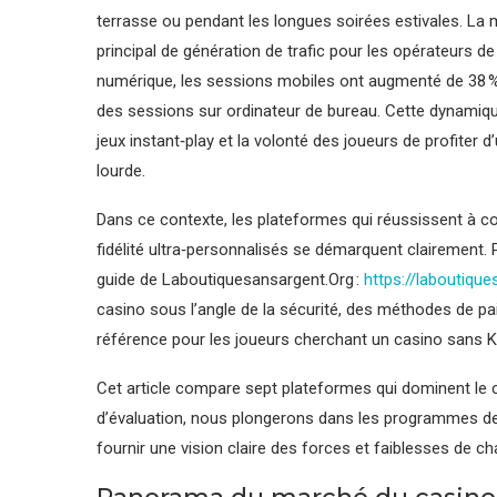
terrasse ou pendant les longues soirées estivales. La mo
principal de génération de trafic pour les opérateurs de
numérique, les sessions mobiles ont augmenté de 38 % 
des sessions sur ordinateur de bureau. Cette dynamique 
jeux instant‑play et la volonté des joueurs de profiter 
lourde.
Dans ce contexte, les plateformes qui réussissent à 
fidélité ultra‑personnalisés se démarquent clairement.
guide de Laboutiquesansargent.Org :
https://laboutique
casino sous l’angle de la sécurité, des méthodes de pa
référence pour les joueurs cherchant un casino sans K
Cet article compare sept plateformes qui dominent le c
d’évaluation, nous plongerons dans les programmes de 
fournir une vision claire des forces et faiblesses de ch