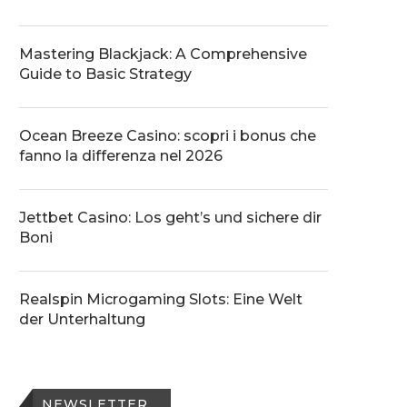
Mastering Blackjack: A Comprehensive
Guide to Basic Strategy
Ocean Breeze Casino: scopri i bonus che
fanno la differenza nel 2026
Jettbet Casino: Los geht’s und sichere dir
Boni
Realspin Microgaming Slots: Eine Welt
der Unterhaltung
NEWSLETTER