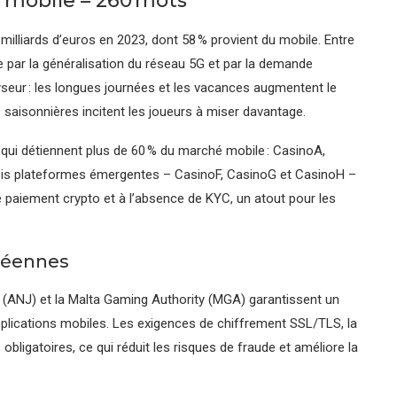
mobile – 260 mots
,7 milliards d’euros en 2023, dont 58 % provient du mobile. Entre
ée par la généralisation du réseau 5G et par la demande
lyseur : les longues journées et les vacances augmentent le
saisonnières incitent les joueurs à miser davantage.
 qui détiennent plus de 60 % du marché mobile : CasinoA,
trois plateformes émergentes – CasinoF, CasinoG et CasinoH –
 paiement crypto et à l’absence de KYC, un atout pour les
péennes
ux (ANJ) et la Malta Gaming Authority (MGA) garantissent un
plications mobiles. Les exigences de chiffrement SSL/TLS, la
obligatoires, ce qui réduit les risques de fraude et améliore la