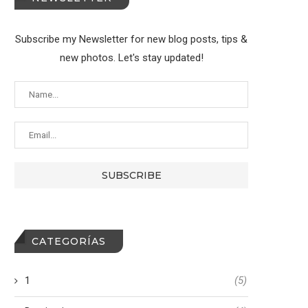
Subscribe my Newsletter for new blog posts, tips &
new photos. Let's stay updated!
CATEGORÍAS
1
(5)