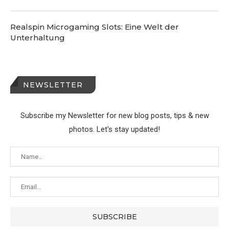
Realspin Microgaming Slots: Eine Welt der
Unterhaltung
NEWSLETTER
Subscribe my Newsletter for new blog posts, tips & new
photos. Let's stay updated!