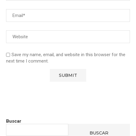
Save my name, email, and website in this browser for the
next time I comment.
Buscar
BUSCAR