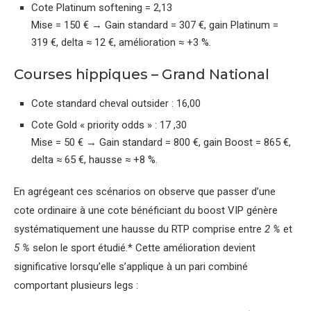
Cote Platinum softening = 2,13
Mise = 150 € → Gain standard = 307 €, gain Platinum =
319 €, delta ≈ 12 €, amélioration ≈ +3 %.
Courses hippiques – Grand National
Cote standard cheval outsider : 16,00
Cote Gold « priority odds » : 17 ,30
Mise = 50 € → Gain standard = 800 €, gain Boost = 865 €,
delta ≈ 65 €, hausse ≈ +8 %.
En agrégeant ces scénarios on observe que passer d’une
cote ordinaire à une cote bénéficiant du boost VIP génère
systématiquement une hausse du RTP comprise entre
2 %
et
5 %
selon le sport étudié.* Cette amélioration devient
significative lorsqu’elle s’applique à un pari combiné
comportant plusieurs legs :