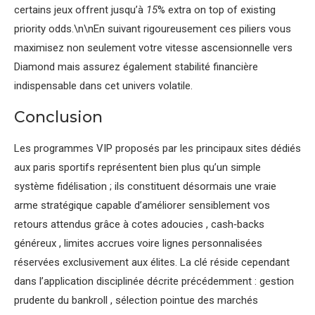
certains jeux offrent jusqu’à
15
% extra on top of existing
priority odds.\n\nEn suivant rigoureusement ces piliers vous
maximisez non seulement votre vitesse ascensionnelle vers
Diamond mais assurez également stabilité financière
indispensable dans cet univers volatile.
Conclusion
Les programmes VIP proposés par les principaux sites dédiés
aux paris sportifs représentent bien plus qu’un simple
système fidélisation ; ils constituent désormais une vraie
arme stratégique capable d’améliorer sensiblement vos
retours attendus grâce à cotes adoucies , cash‑backs
généreux , limites accrues voire lignes personnalisées
réservées exclusivement aux élites​. La clé réside cependant
dans l’application disciplinée décrite précédemment : gestion
prudente du bankroll , sélection pointue des marchés