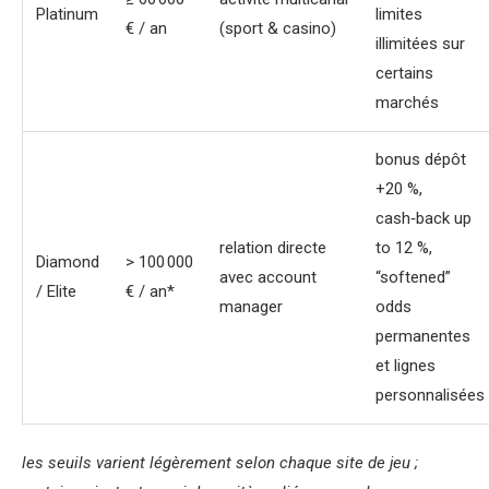
Platinum
limites
€ / an
(sport & casino)
illimitées sur
certains
marchés
bonus dépôt
+20 %,
cash‑back up
relation directe
to 12 %,
Diamond
> 100 000
avec account
“softened”
/ Elite
€ / an*
manager
odds
permanentes
et lignes
personnalisées
les seuils varient légèrement selon chaque site de jeu ;