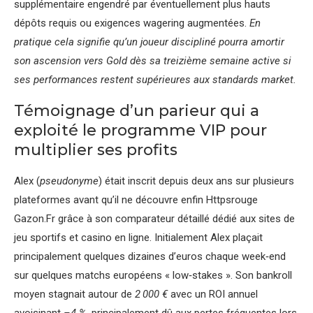
supplémentaire engendré par éventuellement plus hauts
dépôts requis ou exigences wagering augmentées.
En
pratique cela signifie qu’un joueur discipliné pourra amortir
son ascension vers Gold dès sa treizième semaine active si
ses performances restent supérieures aux standards market.
Témoignage d’un parieur qui a
exploité le programme VIP pour
multiplier ses profits
Alex (
pseudonyme
) était inscrit depuis deux ans sur plusieurs
plateformes avant qu’il ne découvre enfin Httpsrouge
Gazon.Fr grâce à son comparateur détaillé dédié aux sites de
jeu sportifs et casino en ligne​. Initialement Alex plaçait
principalement quelques dizaines d’euros chaque week‑end
sur quelques matchs européens « low‑stakes ». Son bankroll
moyen stagnait autour de
2 000 €
avec un ROI annuel