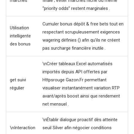
marchés
finale ; éviter marchés niche où même
“priority odds” restent marginales .
Cumuler bonus dépôt & free bets tout en
Utilisation
respectant scrupuleusement exigences
intelligente
wagering définies (
) afin qu’ils ne créent
des bonus
pas surcharge financière inutile .
\nCréer tableaux Excel automatisés
importés depuis API offertes par
get suivi
Httpsrouge Gazon.Fr permettant
régulier
visualiser instantanément variation RTP
avant/après boost ainsi que rendement
net mensuel .
\nÉtablir dialogue proactif dès atteinte
\nInteraction
seuil Silver afin négocier conditions