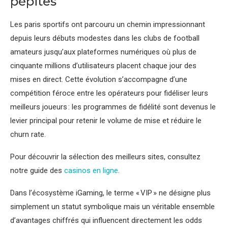
pépites
Les paris sportifs ont parcouru un chemin impressionnant
depuis leurs débuts modestes dans les clubs de football
amateurs jusqu’aux plateformes numériques où plus de
cinquante millions d’utilisateurs placent chaque jour des
mises en direct. Cette évolution s’accompagne d’une
compétition féroce entre les opérateurs pour fidéliser leurs
meilleurs joueurs : les programmes de fidélité sont devenus le
levier principal pour retenir le volume de mise et réduire le
churn rate.
Pour découvrir la sélection des meilleurs sites, consultez
notre guide des
casinos en ligne
.
Dans l’écosystème iGaming, le terme « VIP » ne désigne plus
simplement un statut symbolique mais un véritable ensemble
d’avantages chiffrés qui influencent directement les odds