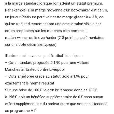
à la marge standard lorsque l’on atteint un statut premium.
Par exemple, si la marge moyenne d’un bookmaker est de 5 %,
un joueur Platinum peut voir cette marge glisser à ≈ 3 %, ce
qui se traduit directement par une amélioration visible des
cotes proposées sur les marchés clés comme le
match‑winner ou le over/under (2‑3 points supplémentaires
sur une cote décimale typique).
Illustrons cela avec un pari football classique :
– Cote standard proposée à 1,90 pour une victoire
Manchester United contre Liverpool
– Cote améliorée grâce au statut Gold à 1,96 pour
exactement le même résultat
Sur une mise de 100 €, le gain brut passe donc de 190 €
à 196 €, soit un bénéfice supplémentaire de 6 € sans aucun
effort supplémentaire du parieur autre que son appartenance
au programme VIP.​