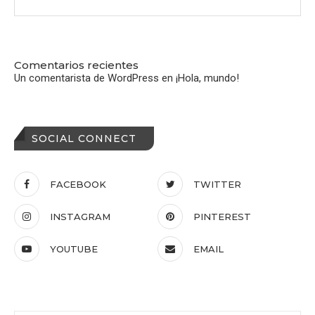
Comentarios recientes
Un comentarista de WordPress
en
¡Hola, mundo!
SOCIAL CONNECT
FACEBOOK
TWITTER
INSTAGRAM
PINTEREST
YOUTUBE
EMAIL