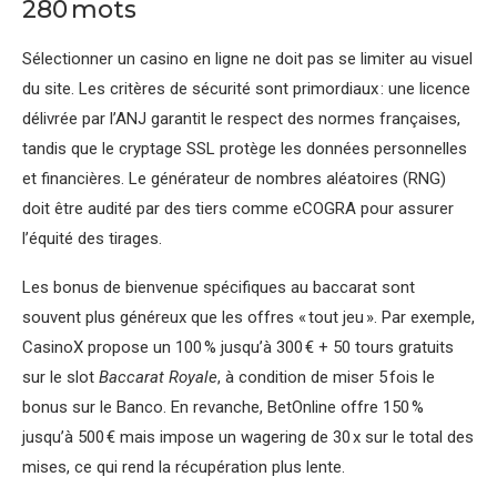
280 mots
Sélectionner un casino en ligne ne doit pas se limiter au visuel
du site. Les critères de sécurité sont primordiaux : une licence
délivrée par l’ANJ garantit le respect des normes françaises,
tandis que le cryptage SSL protège les données personnelles
et financières. Le générateur de nombres aléatoires (RNG)
doit être audité par des tiers comme eCOGRA pour assurer
l’équité des tirages.
Les bonus de bienvenue spécifiques au baccarat sont
souvent plus généreux que les offres « tout jeu ». Par exemple,
CasinoX propose un 100 % jusqu’à 300 € + 50 tours gratuits
sur le slot
Baccarat Royale
, à condition de miser 5 fois le
bonus sur le Banco. En revanche, BetOnline offre 150 %
jusqu’à 500 € mais impose un wagering de 30 x sur le total des
mises, ce qui rend la récupération plus lente.