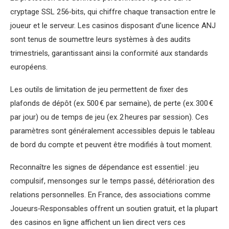
cryptage SSL 256‑bits, qui chiffre chaque transaction entre le
joueur et le serveur. Les casinos disposant d’une licence ANJ
sont tenus de soumettre leurs systèmes à des audits
trimestriels, garantissant ainsi la conformité aux standards
européens.
Les outils de limitation de jeu permettent de fixer des
plafonds de dépôt (ex. 500 € par semaine), de perte (ex. 300 €
par jour) ou de temps de jeu (ex. 2 heures par session). Ces
paramètres sont généralement accessibles depuis le tableau
de bord du compte et peuvent être modifiés à tout moment.
Reconnaître les signes de dépendance est essentiel : jeu
compulsif, mensonges sur le temps passé, détérioration des
relations personnelles. En France, des associations comme
Joueurs‑Responsables offrent un soutien gratuit, et la plupart
des casinos en ligne affichent un lien direct vers ces