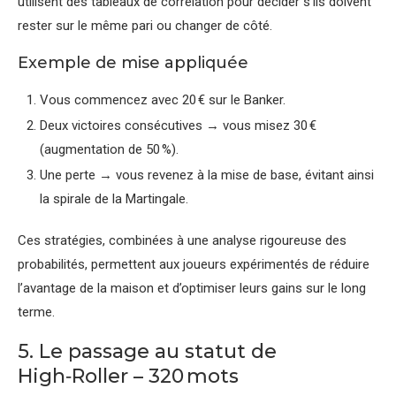
utilisent des tableaux de corrélation pour décider s’ils doivent
rester sur le même pari ou changer de côté.
Exemple de mise appliquée
Vous commencez avec 20 € sur le Banker.
Deux victoires consécutives → vous misez 30 €
(augmentation de 50 %).
Une perte → vous revenez à la mise de base, évitant ainsi
la spirale de la Martingale.
Ces stratégies, combinées à une analyse rigoureuse des
probabilités, permettent aux joueurs expérimentés de réduire
l’avantage de la maison et d’optimiser leurs gains sur le long
terme.
5. Le passage au statut de
High‑Roller – 320 mots