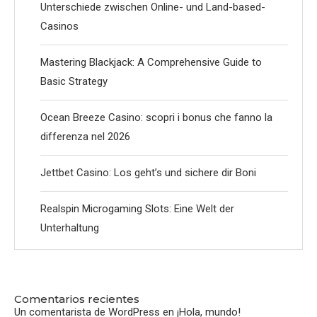
Unterschiede zwischen Online- und Land-based-
Casinos
Mastering Blackjack: A Comprehensive Guide to
Basic Strategy
Ocean Breeze Casino: scopri i bonus che fanno la
differenza nel 2026
Jettbet Casino: Los geht’s und sichere dir Boni
Realspin Microgaming Slots: Eine Welt der
Unterhaltung
Comentarios recientes
Un comentarista de WordPress
en
¡Hola, mundo!