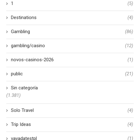
1
(5)
Destinations
(4)
Gambling
(86)
gambling/casino
(12)
novos-casinos-2026
(1)
public
(21)
Sin categoría
(1.381)
Solo Travel
(4)
Trip Ideas
(4)
vavadatestpl
(1)