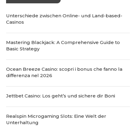
Unterschiede zwischen Online- und Land-based-
Casinos
Mastering Blackjack: A Comprehensive Guide to
Basic Strategy
Ocean Breeze Casino: scopri i bonus che fanno la
differenza nel 2026
Jettbet Casino: Los geht’s und sichere dir Boni
Realspin Microgaming Slots: Eine Welt der
Unterhaltung