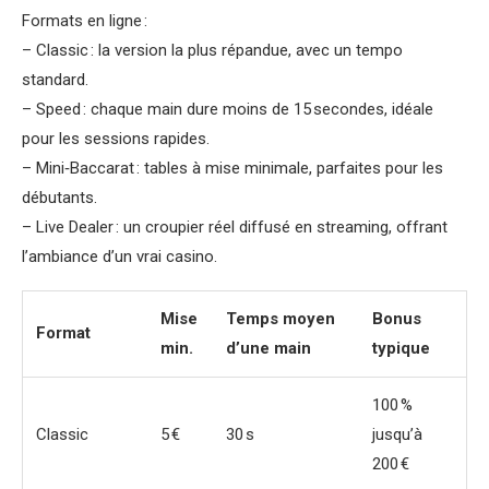
Formats en ligne :
– Classic : la version la plus répandue, avec un tempo
standard.
– Speed : chaque main dure moins de 15 secondes, idéale
pour les sessions rapides.
– Mini‑Baccarat : tables à mise minimale, parfaites pour les
débutants.
– Live Dealer : un croupier réel diffusé en streaming, offrant
l’ambiance d’un vrai casino.
Mise
Temps moyen
Bonus
Format
min.
d’une main
typique
100 %
Classic
5 €
30 s
jusqu’à
200 €