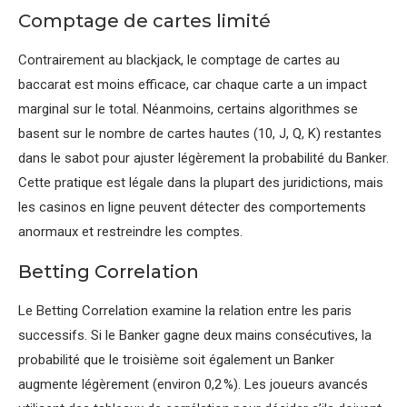
Comptage de cartes limité
Contrairement au blackjack, le comptage de cartes au
baccarat est moins efficace, car chaque carte a un impact
marginal sur le total. Néanmoins, certains algorithmes se
basent sur le nombre de cartes hautes (10, J, Q, K) restantes
dans le sabot pour ajuster légèrement la probabilité du Banker.
Cette pratique est légale dans la plupart des juridictions, mais
les casinos en ligne peuvent détecter des comportements
anormaux et restreindre les comptes.
Betting Correlation
Le Betting Correlation examine la relation entre les paris
successifs. Si le Banker gagne deux mains consécutives, la
probabilité que le troisième soit également un Banker
augmente légèrement (environ 0,2 %). Les joueurs avancés