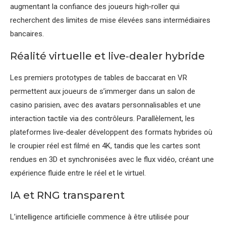
augmentant la confiance des joueurs high‑roller qui
recherchent des limites de mise élevées sans intermédiaires
bancaires.
Réalité virtuelle et live‑dealer hybride
Les premiers prototypes de tables de baccarat en VR
permettent aux joueurs de s’immerger dans un salon de
casino parisien, avec des avatars personnalisables et une
interaction tactile via des contrôleurs. Parallèlement, les
plateformes live‑dealer développent des formats hybrides où
le croupier réel est filmé en 4K, tandis que les cartes sont
rendues en 3D et synchronisées avec le flux vidéo, créant une
expérience fluide entre le réel et le virtuel.
IA et RNG transparent
L’intelligence artificielle commence à être utilisée pour