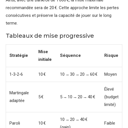
Ainsi, avec une bankroll de 1 000 €, la mise maximale
recommandée sera de 20 €. Cette approche limite les pertes
consécutives et préserve la capacité de jouer sur le long
terme.
Tableaux de mise progressive
Mise
Stratégie
Séquence
Risque
initiale
1‑3‑2‑6
10 €
10 → 30 → 20 → 60 €
Moyen
Élevé
Martingale
5 €
5 → 10 → 20 → 40 €
(budget
adaptée
limité)
10 → 20 → 40 €
Paroli
10 €
Faible
(gain)