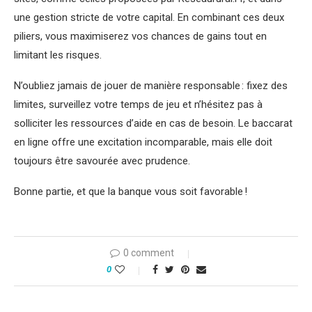
une gestion stricte de votre capital. En combinant ces deux
piliers, vous maximiserez vos chances de gains tout en
limitant les risques.
N’oubliez jamais de jouer de manière responsable : fixez des
limites, surveillez votre temps de jeu et n’hésitez pas à
solliciter les ressources d’aide en cas de besoin. Le baccarat
en ligne offre une excitation incomparable, mais elle doit
toujours être savourée avec prudence.
Bonne partie, et que la banque vous soit favorable !
0 comment
0